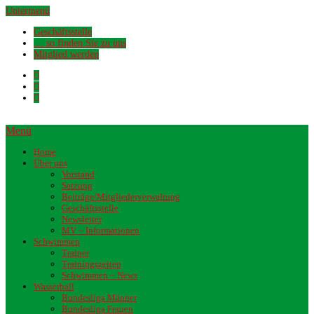
Untermenü
Geschäftsstelle
… so finden Sie zu uns
Mitglied werden
Menü
Home
Über uns
Vorstand
Satzung
Beiträge/Mitgliederverwaltung
Geschäftsstelle
Newsletter
MV – Informationen
Schwimmen
Trainer
Trainingszeiten
Schwimmen – News
Wasserball
Bundesliga Männer
Bundesliga Frauen