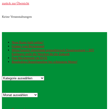
zurück zur Übersicht
Keine Veranstaltungen
Neueste Beiträge
Neue Kurse bald online!
Update vom Beckenrand
Milos Sekulic übernimmt perspektivisch Verantwortung – SSV
Esslingen stellt die Weichen für die Zukunft
Fest-Wochenende im SSVE
Bundesliga Doppelspieltag bei schönstem Wetter!
Kategorien
Kategorien
Archiv
Archiv
Datenschutz