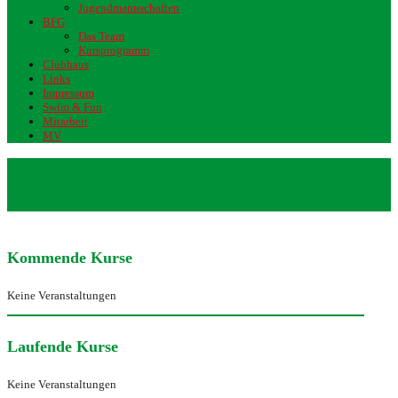
Jugendmannschaften
BFG
Das Team
Kursprogramm
Clubhaus
Links
Impressum
Swim & Fun
Mitarbeit
MV
Sonntags – Krabbelkinder (2 – 3
Jahre) – Berkheim
Kommende Kurse
Keine Veranstaltungen
Laufende Kurse
Keine Veranstaltungen