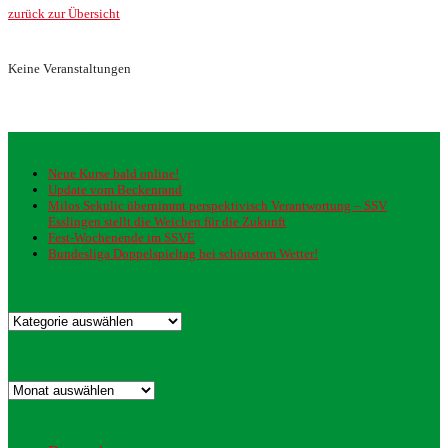
zurück zur Übersicht
Keine Veranstaltungen
Neueste Beiträge
Neue Kurse bald online!
Update vom Beckenrand
Milos Sekulic übernimmt perspektivisch Verantwortung – SSV
Esslingen stellt die Weichen für die Zukunft
Fest-Wochenende im SSVE
Bundesliga Doppelspieltag bei schönstem Wetter!
Kategorien
Kategorien
Archiv
Archiv
Datenschutz