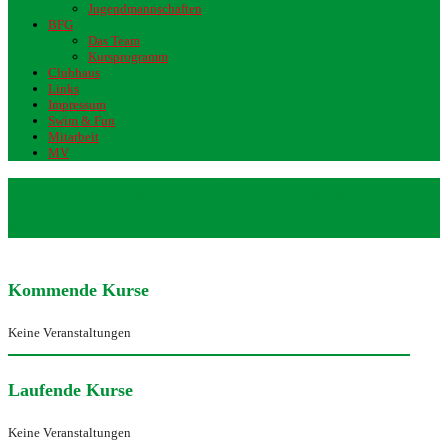
Jugendmannschaften
BFG
Das Team
Kursprogramm
Clubhaus
Links
Impressum
Swim & Fun
Mitarbeit
MV
Mutter-Vater-Kind-Schwimmen (ab 3
Jahre)
Kommende Kurse
Keine Veranstaltungen
Laufende Kurse
Keine Veranstaltungen