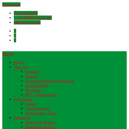
Untermenü
Geschäftsstelle
… so finden Sie zu uns
Mitglied werden
Menü
Home
Über uns
Vorstand
Satzung
Beiträge/Mitgliederverwaltung
Geschäftsstelle
Newsletter
MV – Informationen
Schwimmen
Trainer
Trainingszeiten
Schwimmen – News
Wasserball
Bundesliga Männer
Bundesliga Frauen