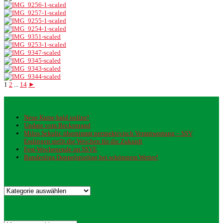
1
2
...
14
►
Neueste Beiträge
Neue Kurse bald online!
Update vom Beckenrand
Milos Sekulic übernimmt perspektivisch Verantwortung – SSV
Esslingen stellt die Weichen für die Zukunft
Fest-Wochenende im SSVE
Bundesliga Doppelspieltag bei schönstem Wetter!
Kategorien
Kategorien
Archiv