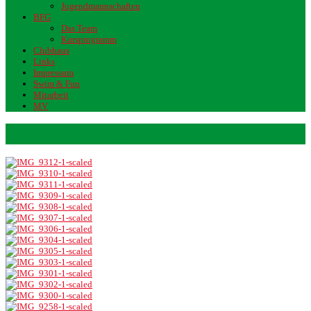
Jugendmannschaften
BFG
Das Team
Kursprogramm
Clubhaus
Links
Impressum
Swim & Fun
Mitarbeit
MV
Sommerfest 2022