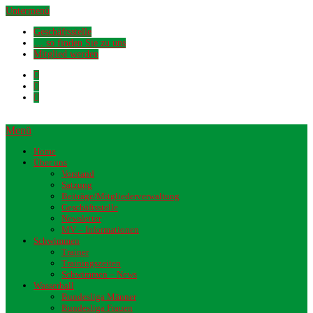
Untermenü
Geschäftsstelle
… so finden Sie zu uns
Mitglied werden
Menü
Home
Über uns
Vorstand
Satzung
Beiträge/Mitgliederverwaltung
Geschäftsstelle
Newsletter
MV – Informationen
Schwimmen
Trainer
Trainingszeiten
Schwimmen – News
Wasserball
Bundesliga Männer
Bundesliga Frauen