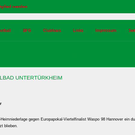
tglied werden
erball
BFG
Clubhaus
Links
Impressum
Sw
 Waspo 98 Hannover
NSELBAD UNTERTÜRKHEIM
r
5)-Heimniederlage gegen Europapokal-Viertelfinalist Waspo 98 Hannover ein 
zt blieben.