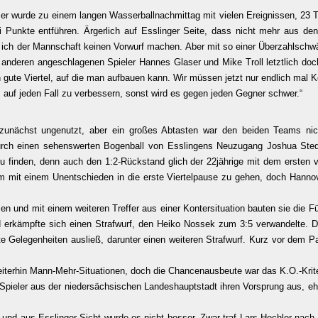
er wurde zu einem langen Wasserballnachmittag mit vielen Ereignissen, 23 
i Punkte entführen. Ärgerlich auf Esslinger Seite, dass nicht mehr aus 
 ich der Mannschaft keinen Vorwurf machen. Aber mit so einer Überzahlschwä
nderen angeschlagenen Spieler Hannes Glaser und Mike Troll letztlich doch
h gute Viertel, auf die man aufbauen kann. Wir müssen jetzt nur endlich mal 
 auf jeden Fall zu verbessern, sonst wird es gegen jeden Gegner schwer.“
zunächst ungenutzt, aber ein großes Abtasten war den beiden Teams nich
durch einen sehenswerten Bogenball von Esslingens Neuzugang Joshua Stedm
 finden, denn auch den 1:2-Rückstand glich der 22jährige mit dem ersten vo
 mit einem Unentschieden in die erste Viertelpause zu gehen, doch Hannove
en und mit einem weiteren Treffer aus einer Kontersituation bauten sie die 
erkämpfte sich einen Strafwurf, den Heiko Nossek zum 3:5 verwandelte. Die
ste Gelegenheiten ausließ, darunter einen weiteren Strafwurf. Kurz vor dem Pa
weiterhin Mann-Mehr-Situationen, doch die Chancenausbeute war das K.O.-Krit
e Spieler aus der niedersächsischen Landeshauptstadt ihren Vorsprung aus,
l und aus Esslinger Sicht wurde es nicht besser. Zwar traf Lars Hechler na