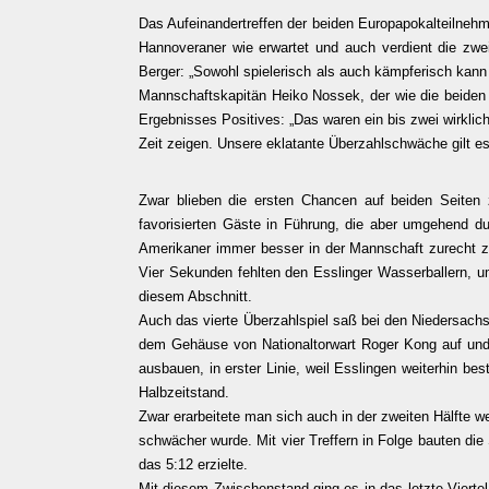
Das Aufeinandertreffen der beiden Europapokalteilnehm
Hannoveraner wie erwartet und auch verdient die zwe
Berger: „Sowohl spielerisch als auch kämpferisch kann
Mannschaftskapitän Heiko Nossek, der wie die beiden a
Ergebnisses Positives: „Das waren ein bis zwei wirklic
Zeit zeigen. Unsere eklatante Überzahlschwäche gilt es
Zwar blieben die ersten Chancen auf beiden Seiten 
favorisierten Gäste in Führung, die aber umgehend 
Amerikaner immer besser in der Mannschaft zurecht zu
Vier Sekunden fehlten den Esslinger Wasserballern, um
diesem Abschnitt.
Auch das vierte Überzahlspiel saß bei den Niedersachs
dem Gehäuse von Nationaltorwart Roger Kong auf und 
ausbauen, in erster Linie, weil Esslingen weiterhin be
Halbzeitstand.
Zwar erarbeitete man sich auch in der zweiten Hälfte 
schwächer wurde. Mit vier Treffern in Folge bauten di
das 5:12 erzielte.
Mit diesem Zwischenstand ging es in das letzte Vierte