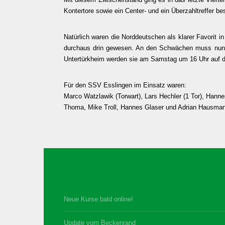
Kontertore sowie ein Center- und ein Überzahltreffer b
Natürlich waren die Norddeutschen als klarer Favorit i
durchaus drin gewesen. An den Schwächen muss nun 
Untertürkheim werden sie am Samstag um 16 Uhr auf d
Für den SSV Esslingen im Einsatz waren:
Marco Watzlawik (Torwart), Lars Hechler (1 Tor), Hanne
Thoma, Mike Troll, Hannes Glaser und Adrian Hausman
Neueste Beiträge
Neue Kurse bald online!
Update vom Beckenrand