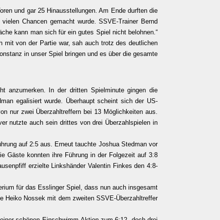
Toren und gar 25 Hinausstellungen. Am Ende durften die
den vielen Chancen gemacht wurde. SSVE-Trainer Bernd
che kann man sich für ein gutes Spiel nicht belohnen.“
 mit von der Partie war, sah auch trotz des deutlichen
Konstanz in unser Spiel bringen und es über die gesamte
t anzumerken. In der dritten Spielminute gingen die
an egalisiert wurde. Überhaupt scheint sich der US-
n nur zwei Überzahltreffern bei 13 Möglichkeiten aus.
r nutzte auch sein drittes von drei Überzahlspielen in
Führung auf 2:5 aus. Erneut tauchte Joshua Stedman vor
 Gäste konnten ihre Führung in der Folgezeit auf 3:8
usenpfiff erzielte Linkshänder Valentin Finkes den 4:8-
erium für das Esslinger Spiel, dass nun auch insgesamt
 ehe Heiko Nossek mit dem zweiten SSVE-Überzahltreffer
ch einer schönen Einschwimm-Aktion zum 6:12, doch drei