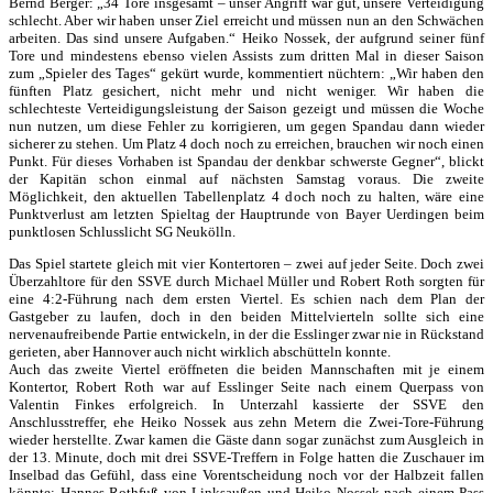
Bernd Berger: „34 Tore insgesamt – unser Angriff war gut, unsere Verteidigung
schlecht. Aber wir haben unser Ziel erreicht und müssen nun an den Schwächen
arbeiten. Das sind unsere Aufgaben.“ Heiko Nossek, der aufgrund seiner fünf
Tore und mindestens ebenso vielen Assists zum dritten Mal in dieser Saison
zum „Spieler des Tages“ gekürt wurde, kommentiert nüchtern: „Wir haben den
fünften Platz gesichert, nicht mehr und nicht weniger. Wir haben die
schlechteste Verteidigungsleistung der Saison gezeigt und müssen die Woche
nun nutzen, um diese Fehler zu korrigieren, um gegen Spandau dann wieder
sicherer zu stehen. Um Platz 4 doch noch zu erreichen, brauchen wir noch einen
Punkt. Für dieses Vorhaben ist Spandau der denkbar schwerste Gegner“, blickt
der Kapitän schon einmal auf nächsten Samstag voraus. Die zweite
Möglichkeit, den aktuellen Tabellenplatz 4 doch noch zu halten, wäre eine
Punktverlust am letzten Spieltag der Hauptrunde von Bayer Uerdingen beim
punktlosen Schlusslicht SG Neukölln.
Das Spiel startete gleich mit vier Kontertoren – zwei auf jeder Seite. Doch zwei
Überzahltore für den SSVE durch Michael Müller und Robert Roth sorgten für
eine 4:2-Führung nach dem ersten Viertel. Es schien nach dem Plan der
Gastgeber zu laufen, doch in den beiden Mittelvierteln sollte sich eine
nervenaufreibende Partie entwickeln, in der die Esslinger zwar nie in Rückstand
gerieten, aber Hannover auch nicht wirklich abschütteln konnte.
Auch das zweite Viertel eröffneten die beiden Mannschaften mit je einem
Kontertor, Robert Roth war auf Esslinger Seite nach einem Querpass von
Valentin Finkes erfolgreich. In Unterzahl kassierte der SSVE den
Anschlusstreffer, ehe Heiko Nossek aus zehn Metern die Zwei-Tore-Führung
wieder herstellte. Zwar kamen die Gäste dann sogar zunächst zum Ausgleich in
der 13. Minute, doch mit drei SSVE-Treffern in Folge hatten die Zuschauer im
Inselbad das Gefühl, dass eine Vorentscheidung noch vor der Halbzeit fallen
könnte: Hannes Rothfuß von Linksaußen und Heiko Nossek nach einem Pass