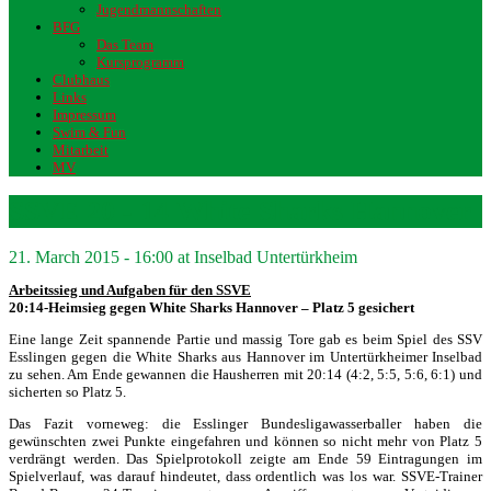
Jugendmannschaften
BFG
Das Team
Kursprogramm
Clubhaus
Links
Impressum
Swim & Fun
Mitarbeit
MV
SSVE 20 - 14 White Sharks Hannover
21. March 2015 - 16:00 at Inselbad Untertürkheim
Arbeitssieg und Aufgaben für den SSVE
20:14-Heimsieg gegen White Sharks Hannover – Platz 5 gesichert
Eine lange Zeit spannende Partie und massig Tore gab es beim Spiel des SSV
Esslingen gegen die White Sharks aus Hannover im Untertürkheimer Inselbad
zu sehen. Am Ende gewannen die Hausherren mit 20:14 (4:2, 5:5, 5:6, 6:1) und
sicherten so Platz 5.
Das Fazit vorneweg: die Esslinger Bundesligawasserballer haben die
gewünschten zwei Punkte eingefahren und können so nicht mehr von Platz 5
verdrängt werden. Das Spielprotokoll zeigte am Ende 59 Eintragungen im
Spielverlauf, was darauf hindeutet, dass ordentlich was los war. SSVE-Trainer