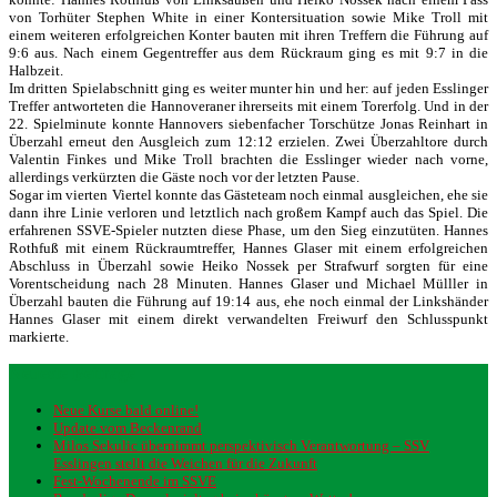
von Torhüter Stephen White in einer Kontersituation sowie Mike Troll mit
einem weiteren erfolgreichen Konter bauten mit ihren Treffern die Führung auf
9:6 aus. Nach einem Gegentreffer aus dem Rückraum ging es mit 9:7 in die
Halbzeit.
Im dritten Spielabschnitt ging es weiter munter hin und her: auf jeden Esslinger
Treffer antworteten die Hannoveraner ihrerseits mit einem Torerfolg. Und in der
22. Spielminute konnte Hannovers siebenfacher Torschütze Jonas Reinhart in
Überzahl erneut den Ausgleich zum 12:12 erzielen. Zwei Überzahltore durch
Valentin Finkes und Mike Troll brachten die Esslinger wieder nach vorne,
allerdings verkürzten die Gäste noch vor der letzten Pause.
Sogar im vierten Viertel konnte das Gästeteam noch einmal ausgleichen, ehe sie
dann ihre Linie verloren und letztlich nach großem Kampf auch das Spiel. Die
erfahrenen SSVE-Spieler nutzten diese Phase, um den Sieg einzutüten. Hannes
Rothfuß mit einem Rückraumtreffer, Hannes Glaser mit einem erfolgreichen
Abschluss in Überzahl sowie Heiko Nossek per Strafwurf sorgten für eine
Vorentscheidung nach 28 Minuten. Hannes Glaser und Michael Mülller in
Überzahl bauten die Führung auf 19:14 aus, ehe noch einmal der Linkshänder
Hannes Glaser mit einem direkt verwandelten Freiwurf den Schlusspunkt
markierte.
Neueste Beiträge
Neue Kurse bald online!
Update vom Beckenrand
Milos Sekulic übernimmt perspektivisch Verantwortung – SSV
Esslingen stellt die Weichen für die Zukunft
Fest-Wochenende im SSVE