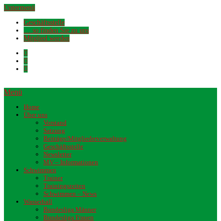
Untermenü
Geschäftsstelle
… so finden Sie zu uns
Mitglied werden
Menü
Home
Über uns
Vorstand
Satzung
Beiträge/Mitgliederverwaltung
Geschäftsstelle
Newsletter
MV – Informationen
Schwimmen
Trainer
Trainingszeiten
Schwimmen – News
Wasserball
Bundesliga Männer
Bundesliga Frauen