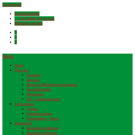
Untermenü
Geschäftsstelle
… so finden Sie zu uns
Mitglied werden
Menü
Home
Über uns
Vorstand
Satzung
Beiträge/Mitgliederverwaltung
Geschäftsstelle
Newsletter
MV – Informationen
Schwimmen
Trainer
Trainingszeiten
Schwimmen – News
Wasserball
Bundesliga Männer
Bundesliga Frauen