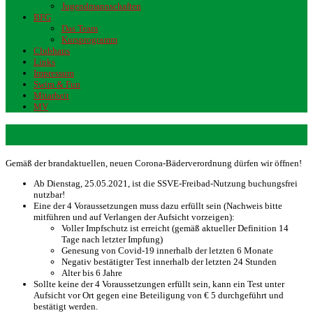
Jugendmannschaften
BFG
Das Team
Kursprogramm
Clubhaus
Links
Impressum
Swim & Fun
Mitarbeit
MV
SSVE 2021: Terminbuchung
Gemäß der brandaktuellen, neuen Corona-Bäderverordnung dürfen wir öffnen!
Ab Dienstag, 25.05.2021, ist die SSVE-Freibad-Nutzung buchungsfrei
nutzbar!
Eine der 4 Voraussetzungen muss dazu erfüllt sein (Nachweis bitte
mitführen und auf Verlangen der Aufsicht vorzeigen):
Voller Impfschutz ist erreicht (gemäß aktueller Definition 14
Tage nach letzter Impfung)
Genesung von Covid-19 innerhalb der letzten 6 Monate
Negativ bestätigter Test innerhalb der letzten 24 Stunden
Alter bis 6 Jahre
Sollte keine der 4 Voraussetzungen erfüllt sein, kann ein Test unter
Aufsicht vor Ort gegen eine Beteiligung von € 5 durchgeführt und
bestätigt werden.