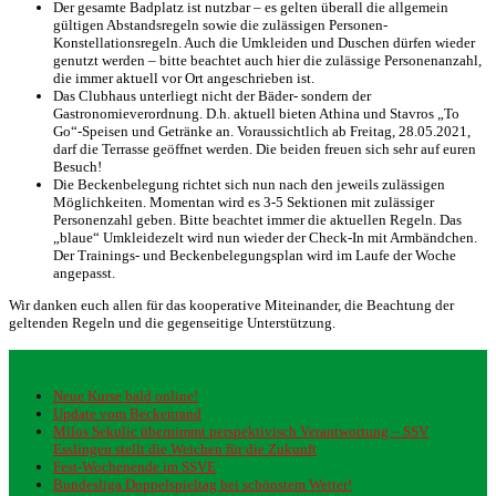
Der gesamte Badplatz ist nutzbar – es gelten überall die allgemein
gültigen Abstandsregeln sowie die zulässigen Personen-
Konstellationsregeln. Auch die Umkleiden und Duschen dürfen wieder
genutzt werden – bitte beachtet auch hier die zulässige Personenanzahl,
die immer aktuell vor Ort angeschrieben ist.
Das Clubhaus unterliegt nicht der Bäder- sondern der
Gastronomieverordnung. D.h. aktuell bieten Athina und Stavros „To
Go“-Speisen und Getränke an. Voraussichtlich ab Freitag, 28.05.2021,
darf die Terrasse geöffnet werden. Die beiden freuen sich sehr auf euren
Besuch!
Die Beckenbelegung richtet sich nun nach den jeweils zulässigen
Möglichkeiten. Momentan wird es 3-5 Sektionen mit zulässiger
Personenzahl geben. Bitte beachtet immer die aktuellen Regeln. Das
„blaue“ Umkleidezelt wird nun wieder der Check-In mit Armbändchen.
Der Trainings- und Beckenbelegungsplan wird im Laufe der Woche
angepasst.
Wir danken euch allen für das kooperative Miteinander, die Beachtung der
geltenden Regeln und die gegenseitige Unterstützung.
Neueste Beiträge
Neue Kurse bald online!
Update vom Beckenrand
Milos Sekulic übernimmt perspektivisch Verantwortung – SSV
Esslingen stellt die Weichen für die Zukunft
Fest-Wochenende im SSVE
Bundesliga Doppelspieltag bei schönstem Wetter!