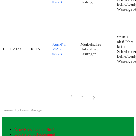
07/23
Esslingen
keine/weni
Wassergew
Stufe 0
ab 6 Jahre
Kurs-Nr.
Merkelsches
keine
18.01.2023
18:15
MAS-
Hallenbad,
Schwimmer
08/23
Esslingen
keine/weni
Wassergew
1
2
3
Powered by
Events Manager
Neueste Beiträge
Neue Kurse bald online!
Update vom Beckenrand