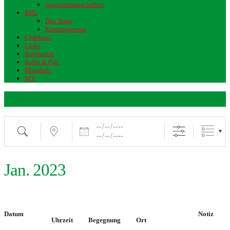
Jugendmannschaften
BFG
Das Team
Kursprogramm
Clubhaus
Links
Impressum
Swim & Fun
Mitarbeit
MV
Veranstaltungen
Suche
Nahe...
Daten
Jan. 2023
Datum
Notiz
Uhrzeit
Begegnung
Ort