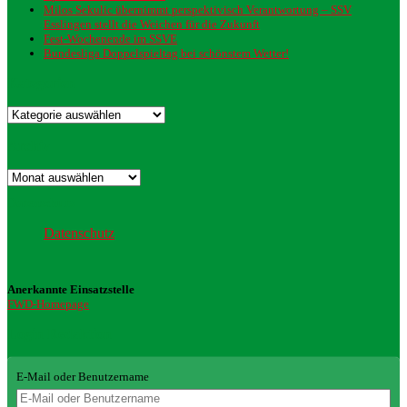
Milos Sekulic übernimmt perspektivisch Verantwortung – SSV
Esslingen stellt die Weichen für die Zukunft
Fest-Wochenende im SSVE
Bundesliga Doppelspieltag bei schönstem Wetter!
Kategorien
Kategorien
Archiv
Archiv
Datenschutz
Datenschutz
Anerkannte Einsatzstelle
FWD-Homepage
Login Redaktion
E-Mail oder Benutzername