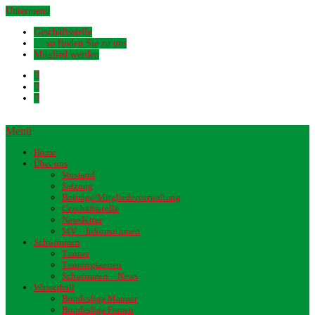
Untermenü
Geschäftsstelle
… so finden Sie zu uns
Mitglied werden
Menü
Home
Über uns
Vorstand
Satzung
Beiträge/Mitgliederverwaltung
Geschäftsstelle
Newsletter
MV – Informationen
Schwimmen
Trainer
Trainingszeiten
Schwimmen – News
Wasserball
Bundesliga Männer
Bundesliga Frauen