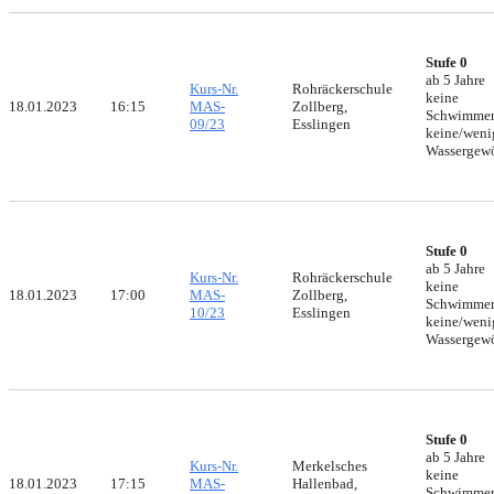
Stufe 0
ab 5 Jahre
Kurs-Nr.
Rohräckerschule
keine
18.01.2023
16:15
MAS-
Zollberg,
Schwimmer
09/23
Esslingen
keine/weni
Wassergew
Stufe 0
ab 5 Jahre
Kurs-Nr.
Rohräckerschule
keine
18.01.2023
17:00
MAS-
Zollberg,
Schwimmer
10/23
Esslingen
keine/weni
Wassergew
Stufe 0
ab 5 Jahre
Kurs-Nr.
Merkelsches
keine
18.01.2023
17:15
MAS-
Hallenbad,
Schwimmer