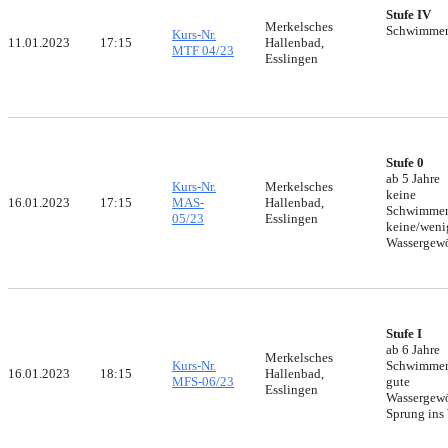
Stufe IV
Merkelsches
Schwimme
Kurs-Nr.
11.01.2023
17:15
Hallenbad,
MTF 04/23
Esslingen
Stufe 0
ab 5 Jahre
Kurs-Nr.
Merkelsches
keine
16.01.2023
17:15
MAS-
Hallenbad,
Schwimmer
05/23
Esslingen
keine/weni
Wassergew
Stufe I
ab 6 Jahre
Merkelsches
Kurs-Nr.
Schwimmer
16.01.2023
18:15
Hallenbad,
MFS-06/23
gute
Esslingen
Wassergew
Sprung ins