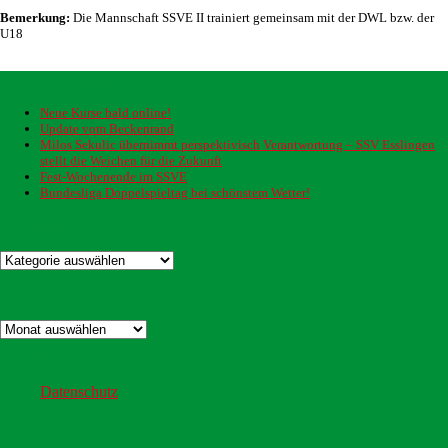
Bemerkung:
Die Mannschaft SSVE II trainiert gemeinsam mit der DWL bzw. der
U18
Neueste Beiträge
Neue Kurse bald online!
Update vom Beckenrand
Milos Sekulic übernimmt perspektivisch Verantwortung – SSV Esslingen
stellt die Weichen für die Zukunft
Fest-Wochenende im SSVE
Bundesliga Doppelspieltag bei schönstem Wetter!
Kategorien
Kategorien
Archiv
Archiv
Datenschutz
Datenschutz