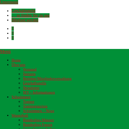
Untermenü
Geschäftsstelle
… so finden Sie zu uns
Mitglied werden
Menü
Home
Über uns
Vorstand
Satzung
Beiträge/Mitgliederverwaltung
Geschäftsstelle
Newsletter
MV – Informationen
Schwimmen
Trainer
Trainingszeiten
Schwimmen – News
Wasserball
Bundesliga Männer
Bundesliga Frauen