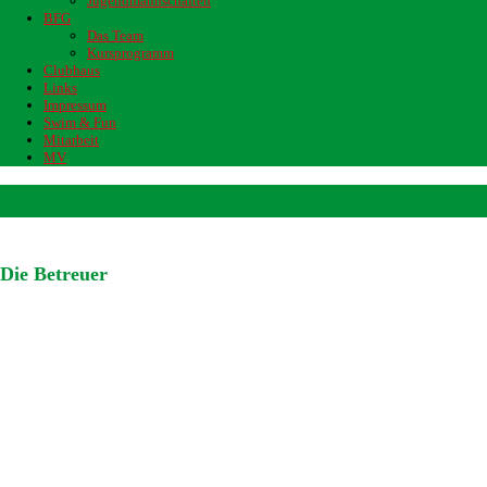
Jugendmannschaften
BFG
Das Team
Kursprogramm
Clubhaus
Links
Impressum
Swim & Fun
Mitarbeit
MV
SSV E II
Die Betreuer