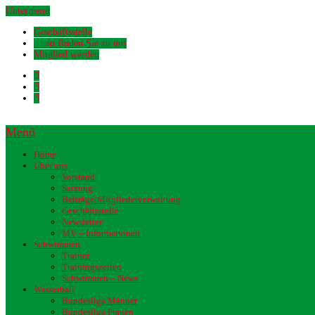
Untermenü
Geschäftsstelle
… so finden Sie zu uns
Mitglied werden
Menü
Home
Über uns
Vorstand
Satzung
Beiträge/Mitgliederverwaltung
Geschäftsstelle
Newsletter
MV – Informationen
Schwimmen
Trainer
Trainingszeiten
Schwimmen – News
Wasserball
Bundesliga Männer
Bundesliga Frauen