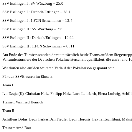
SSV Esslingen I : SV Würzburg – 25:0
SSV Esslingen I : Durlach/Ettlingen – 28:1
SSV Esslingen I : 1.FCN Schwimmen – 13:4
SSV Esslingen II : SV Würzburg – 7:6
SSV Esslingen II : Durlach/Ettlingen – 12:11
SSV Esslingen II : 1.FCN Schwimmen – 6 :11
Am Ende des Turniers standen damit tatsächlich beide Teams auf dem Siegertrepp
Vorrundenturniere der Deutschen Pokalmeisterschaft qualifiziert, die am 9. und 
Wir dürfen also auf den weiteren Verlauf der Pokalsaison gespannt sein.
Für den SSVE waren im Einsatz:
Team I
Ivo Dzaja (K), Christian Holz, Philipp Holz, Luca Leibfarth, Elena Ludwig, Achi
Trainer: Winfried Henrich
Team II
Achilleas Bolas, Leon Farkas, Jan Fiedler, Leon Horosis, Ilektra Kechlibari, Ma
Trainer: Arnd Rau