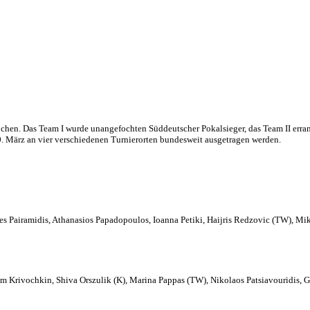
chen. Das Team I wurde unangefochten Süddeutscher Pokalsieger, das Team II erran
10. März an vier verschiedenen Turnierorten bundesweit ausgetragen werden.
lles Pairamidis, Athanasios Papadopoulos, Ioanna Petiki, Haijris Redzovic (TW), Mi
ksim Krivochkin, Shiva Orszulik (K), Marina Pappas (TW), Nikolaos Patsiavouridis