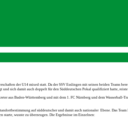
 Süddeutschen Pokalmeisterschafte
haften der U14 mixed statt. Da der SSV Esslingen mit seinen beiden Teams bere
t und sich damit auch doppelt für den Süddeutschen Pokal qualifiziert hatte, reis
treter aus Baden-Württemberg und mit dem 1. FC Nürnberg und dem Wasserball-Tra
.
ten Standortbestimmung auf süddeutscher und damit auch nationaler Ebene. Das Tea
en starte, wusste zu überzeugen. Die Ergebnisse im Einzelnen: