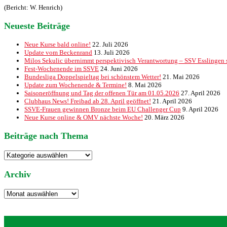
(Bericht: W. Henrich)
Neueste Beiträge
Neue Kurse bald online!
22. Juli 2026
Update vom Beckenrand
13. Juli 2026
Milos Sekulic übernimmt perspektivisch Verantwortung – SSV Esslingen st
Fest-Wochenende im SSVE
24. Juni 2026
Bundesliga Doppelspieltag bei schönstem Wetter!
21. Mai 2026
Update zum Wochenende & Termine!
8. Mai 2026
Saisoneröffnung und Tag der offenen Tür am 01.05.2026
27. April 2026
Clubhaus News! Freibad ab 28. April geöffnet!
21. April 2026
SSVE-Frauen gewinnen Bronze beim EU Challenger Cup
9. April 2026
Neue Kurse online & OMV nächste Woche!
20. März 2026
Beiträge nach Thema
Beiträge
nach
Thema
Archiv
Archiv
Neueste Beiträge