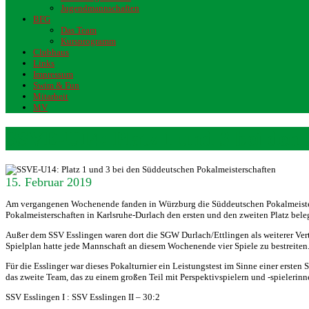
Jugendmannschaften
BFG
Das Team
Kursprogramm
Clubhaus
Links
Impressum
Swim & Fun
Mitarbeit
MV
SSVE-U14: Platz 1 und 3 bei den
15. Februar 2019
Am vergangenen Wochenende fanden in Würzburg die Süddeutschen Pokalmeistersc
Pokalmeisterschaften in Karlsruhe-Durlach den ersten und den zweiten Platz beleg
Außer dem SSV Esslingen waren dort die SGW Durlach/Ettlingen als weiterer Ver
Spielplan hatte jede Mannschaft an diesem Wochenende vier Spiele zu bestreiten
Für die Esslinger war dieses Pokalturnier ein Leistungstest im Sinne einer ers
das zweite Team, das zu einem großen Teil mit Perspektivspielern und -spielerinn
SSV Esslingen I : SSV Esslingen II – 30:2