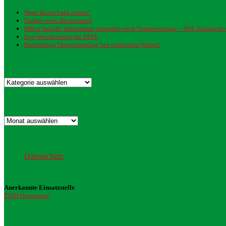
Neue Kurse bald online!
Update vom Beckenrand
Milos Sekulic übernimmt perspektivisch Verantwortung – SSV Esslingen st
Fest-Wochenende im SSVE
Bundesliga Doppelspieltag bei schönstem Wetter!
Kategorien
Kategorien
Archiv
Archiv
Datenschutz
Datenschutz
Anerkannte Einsatzstelle
FWD-Homepage
Login Redaktion