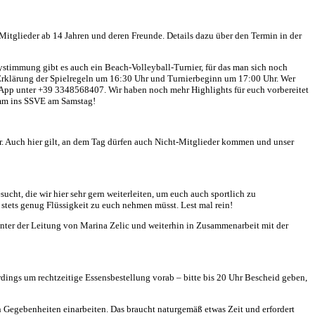
Mitglieder ab 14 Jahren und deren Freunde. Details dazu über den Termin in der
ystimmung gibt es auch ein Beach-Volleyball-Turnier, für das man sich noch
 Erklärung der Spielregeln um 16:30 Uhr und Turnierbeginn um 17:00 Uhr. Wer
App unter +39 3348568407. Wir haben noch mehr Highlights für euch vorbereitet
komm ins SSVE am Samstag!
r. Auch hier gilt, an dem Tag dürfen auch Nicht-Mitglieder kommen und unser
t, die wir hier sehr gern weiterleiten, um euch auch sportlich zu
 stets genug Flüssigkeit zu euch nehmen müsst. Lest mal rein!
nter der Leitung von Marina Zelic und weiterhin in Zusammenarbeit mit der
dings um rechtzeitige Essensbestellung vorab – bitte bis 20 Uhr Bescheid geben,
n Gegebenheiten einarbeiten. Das braucht naturgemäß etwas Zeit und erfordert