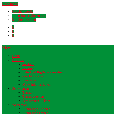
Untermenü
Geschäftsstelle
… so finden Sie zu uns
Mitglied werden
Menü
Home
Über uns
Vorstand
Satzung
Beiträge/Mitgliederverwaltung
Geschäftsstelle
Newsletter
MV – Informationen
Schwimmen
Trainer
Trainingszeiten
Schwimmen – News
Wasserball
Bundesliga Männer
Bundesliga Frauen