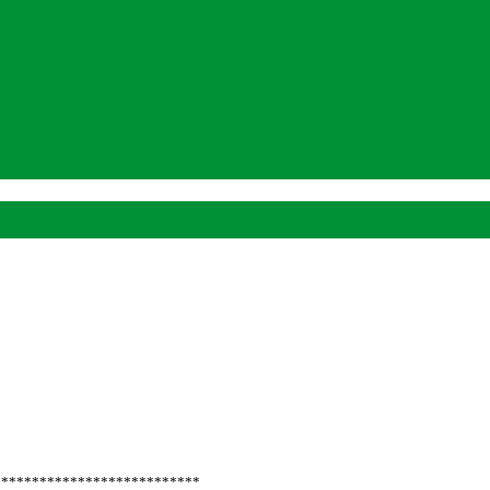
***************************