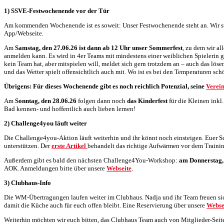
1) SSVE-Festwochenende vor der Tür
Am kommenden Wochenende ist es soweit: Unser Festwochenende steht an. Wir s
App/Webseite.
Am
Samstag, den 27.06.26 ist dann ab 12 Uhr unser Sommerfest
, zu dem wir al
anmelden kann. Es wird in 4er Teams mit mindestens einer weiblichen Spielerin 
kein Team hat, aber mitspielen will, meldet sich gern trotzdem an – auch das lös
und das Wetter spielt offensichtlich auch mit. Wo ist es bei den Temperaturen s
Übrigens: Für dieses Wochenende gibt es noch reichlich Potenzial, seine
Verein
Am
Sonntag, den 28.06.26
folgen dann noch
das Kinderfest
für die Kleinen inkl
Bad kennen- und hoffentlich auch lieben lernen!
2) Challenge4you läuft weiter
Die Challenge4you-Aktion läuft weiterhin und ihr könnt noch einsteigen. Euer S
unterstützen. Der
erste Artikel
behandelt das richtige Aufwärmen vor dem Trainin
Außerdem gibt es bald den nächsten Challenge4You-Workshop:
am Donnerstag,
AOK. Anmeldungen bitte über unsere
Webseite
.
3) Clubhaus-Info
Die WM-Übertragungen laufen weiter im Clubhaus. Nadja und ihr Team freuen sich 
damit die Küche auch für euch offen bleibt. Eine Reservierung über unsere
Webse
Weiterhin möchten wir euch bitten, das Clubhaus Team auch von Mitglieder-Seite 