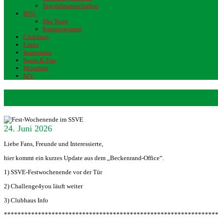
Jugendmannschaften
BFG
Das Team
Kursprogramm
Clubhaus
Links
Impressum
Swim & Fun
Mitarbeit
MV
Fest-Wochenende im SSVE
24. Juni 2026
Liebe Fans, Freunde und Interessierte,
hier kommt ein kurzes Update aus dem „Beckenrand-Office“.
1) SSVE-Festwochenende vor der Tür
2) Challenge4you läuft weiter
3) Clubhaus Info
**************************************************************