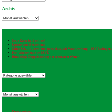
nach
Thema
Archiv
Archiv
Neueste Beiträge
Neue Kurse bald online!
Update vom Beckenrand
Milos Sekulic übernimmt perspektivisch Verantwortung – SSV Esslingen st
Fest-Wochenende im SSVE
Bundesliga Doppelspieltag bei schönstem Wetter!
Kategorien
Kategorien
Archiv
Archiv
Datenschutz
Datenschutz