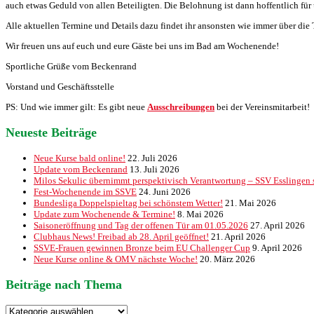
auch etwas Geduld von allen Beteiligten. Die Belohnung ist dann hoffentlich für u
Alle aktuellen Termine und Details dazu findet ihr ansonsten wie immer über die 
Wir freuen uns auf euch und eure Gäste bei uns im Bad am Wochenende!
Sportliche Grüße vom Beckenrand
Vorstand und Geschäftsstelle
PS: Und wie immer gilt: Es gibt neue
Ausschreibungen
bei der Vereinsmitarbeit!
Neueste Beiträge
Neue Kurse bald online!
22. Juli 2026
Update vom Beckenrand
13. Juli 2026
Milos Sekulic übernimmt perspektivisch Verantwortung – SSV Esslingen st
Fest-Wochenende im SSVE
24. Juni 2026
Bundesliga Doppelspieltag bei schönstem Wetter!
21. Mai 2026
Update zum Wochenende & Termine!
8. Mai 2026
Saisoneröffnung und Tag der offenen Tür am 01.05.2026
27. April 2026
Clubhaus News! Freibad ab 28. April geöffnet!
21. April 2026
SSVE-Frauen gewinnen Bronze beim EU Challenger Cup
9. April 2026
Neue Kurse online & OMV nächste Woche!
20. März 2026
Beiträge nach Thema
Beiträge