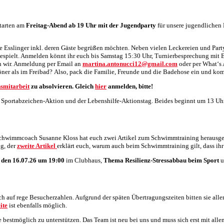
tarten am
Freitag-Abend ab 19 Uhr mit der Jugendparty
für unsere jugendlichen 
le Esslinger inkl. deren Gäste begrüßen möchten. Neben vielen Leckereien und Part
gespielt. Anmelden könnt ihr euch bis Samstag 15:30 Uhr, Turnierbesprechung mit
en wir. Anmeldung per Email an
martina.antonucci12@gmail.com
oder per What‘s 
chöner als im Freibad? Also, pack die Familie, Freunde und die Badehose ein und 
smitarbeit
zu absolvieren. Gleich
hier
anmelden, bitte!
. Sportabzeichen-Aktion und der Lebenshilfe-Aktionstag. Beides beginnt um 13 Uh
chwimmcoach Susanne Kloss hat euch zwei Artikel zum Schwimmtraining herausgesuch
g, der
zweite Artikel
erklärt euch, warum auch beim Schwimmtraining gilt, dass ihr
 den 16.07.26 um 19:00
im Clubhaus,
Thema Resilienz-Stressabbau beim Sport
u
auf rege Besucherzahlen. Aufgrund der späten Übertragungszeiten bitten sie aller
ite
ist ebenfalls möglich.
bestmöglich zu unterstützen. Das Team ist neu bei uns und muss sich erst mit alle