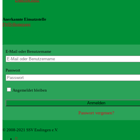
Anerkannte Einsatzstelle
FWD-Homepage
Login Redaktion
E-Mail oder Benutzername
Passwort
Angemeldet bleiben
Passwort vergessen?
© 2008-2021 SSV Esslingen e.V.