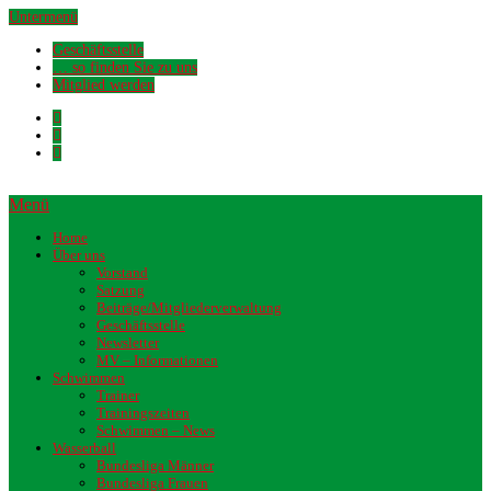
Untermenü
Geschäftsstelle
… so finden Sie zu uns
Mitglied werden
Menü
Home
Über uns
Vorstand
Satzung
Beiträge/Mitgliederverwaltung
Geschäftsstelle
Newsletter
MV – Informationen
Schwimmen
Trainer
Trainingszeiten
Schwimmen – News
Wasserball
Bundesliga Männer
Bundesliga Frauen