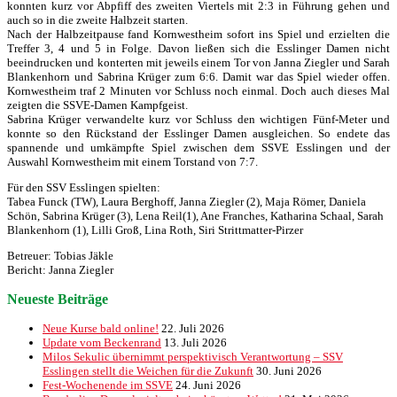
konnten kurz vor Abpfiff des zweiten Viertels mit 2:3 in Führung gehen und
auch so in die zweite Halbzeit starten.
Nach der Halbzeitpause fand Kornwestheim sofort ins Spiel und erzielten die
Treffer 3, 4 und 5 in Folge. Davon ließen sich die Esslinger Damen nicht
beeindrucken und konterten mit jeweils einem Tor von Janna Ziegler und Sarah
Blankenhorn und Sabrina Krüger zum 6:6. Damit war das Spiel wieder offen.
Kornwestheim traf 2 Minuten vor Schluss noch einmal. Doch auch dieses Mal
zeigten die SSVE-Damen Kampfgeist.
Sabrina Krüger verwandelte kurz vor Schluss den wichtigen Fünf-Meter und
konnte so den Rückstand der Esslinger Damen ausgleichen. So endete das
spannende und umkämpfte Spiel zwischen dem SSVE Esslingen und der
Auswahl Kornwestheim mit einem Torstand von 7:7.
Für den SSV Esslingen spielten:
Tabea Funck (TW), Laura Berghoff, Janna Ziegler (2), Maja Römer, Daniela
Schön, Sabrina Krüger (3), Lena Reil(1), Ane Franches, Katharina Schaal, Sarah
Blankenhorn (1), Lilli Groß, Lina Roth, Siri Strittmatter-Pirzer
Betreuer: Tobias Jäkle
Bericht: Janna Ziegler
Neueste Beiträge
Neue Kurse bald online!
22. Juli 2026
Update vom Beckenrand
13. Juli 2026
Milos Sekulic übernimmt perspektivisch Verantwortung – SSV
Esslingen stellt die Weichen für die Zukunft
30. Juni 2026
Fest-Wochenende im SSVE
24. Juni 2026