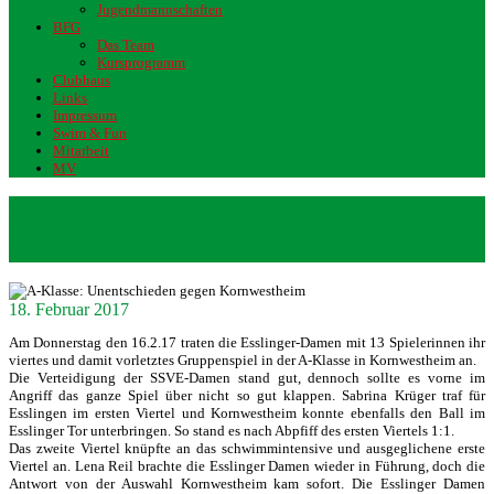
Jugendmannschaften
BFG
Das Team
Kursprogramm
Clubhaus
Links
Impressum
Swim & Fun
Mitarbeit
MV
A-Klasse: Unentschieden gegen
Kornwestheim
18. Februar 2017
Am Donnerstag den 16.2.17 traten die Esslinger-Damen mit 13 Spielerinnen ihr
viertes und damit vorletztes Gruppenspiel in der A-Klasse in Kornwestheim an.
Die Verteidigung der SSVE-Damen stand gut, dennoch sollte es vorne im
Angriff das ganze Spiel über nicht so gut klappen. Sabrina Krüger traf für
Esslingen im ersten Viertel und Kornwestheim konnte ebenfalls den Ball im
Esslinger Tor unterbringen. So stand es nach Abpfiff des ersten Viertels 1:1.
Das zweite Viertel knüpfte an das schwimmintensive und ausgeglichene erste
Viertel an. Lena Reil brachte die Esslinger Damen wieder in Führung, doch die
Antwort von der Auswahl Kornwestheim kam sofort. Die Esslinger Damen