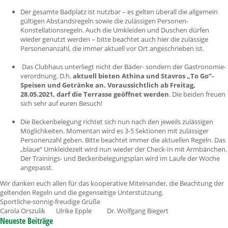
Der gesamte Badplatz ist nutzbar – es gelten überall die allgemein
gültigen Abstandsregeln sowie die zulässigen Personen-
Konstellationsregeln. Auch die Umkleiden und Duschen dürfen
wieder genutzt werden – bitte beachtet auch hier die zulässige
Personenanzahl, die immer aktuell vor Ort angeschrieben ist.
Das Clubhaus unterliegt nicht der Bäder- sondern der Gastronomie-
verordnung. D.h.
aktuell bieten Athina und Stavros „To Go“-
Speisen und Getränke an. Voraussichtlich ab Freitag,
28.05.2021, darf die Terrasse geöffnet werden
. Die beiden freuen
sich sehr auf euren Besuch!
Die Beckenbelegung richtet sich nun nach den jeweils zulässigen
Möglichkeiten. Momentan wird es 3-5 Sektionen mit zulässiger
Personenzahl geben. Bitte beachtet immer die aktuellen Regeln. Das
„blaue“ Umkleidezelt wird nun wieder der Check-In mit Armbänchen.
Der Trainings- und Beckenbelegungsplan wird im Laufe der Woche
angepasst.
Wir danken euch allen für das kooperative Miteinander, die Beachtung der
geltenden Regeln und die gegenseitige Unterstützung.
Sportliche-sonnig-freudige Grüße
Carola Orszulik Ulrike Epple Dr. Wolfgang Biegert
Neueste Beiträge