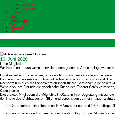
BFG
Das Team
Kursprogramm
Clubhaus
Links
Impressum
Swim & Fun
Mitarbeit
MV
Aktuelles aus dem Clubhaus
16. Juni 2020
Liebe Mitglieder,
Wir freuen uns, dass wir mittlerweile unsere gesamte Vereinsanlage wieder n
Um dies aufrecht zu erhalten, ist es wichtig, dass Sie sich alle an die weiterh
Gern möchten wir unsere Clubhaus Pächter Athina und Stavros unterstützen.
Nachdem nun auch die Landesverordnungen für die Gastronomie gelockert wu
Wenn also Ihre Freunde die griechische Küche des Theater Cafés vermissen, d
Gastrokarte:
Diese bietet Mitgliedern die Möglichkeit, Gäste in Ihrer Begleitung mit auf
der Theke des Clubhauses erhältlich und berechtigen zum einmaligen Zutritt
Gastrokarten beinhalten einen 10 € Verzehrbonus und 2 € Zutrittsgebü
Gastrokarten sind nur am Tag des Kaufs gültig, d.h. der Mindestverzeh