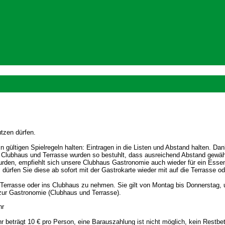
utzen dürfen.
in gültigen Spielregeln halten: Eintragen in die Listen und Abstand halten. Dan
 Clubhaus und Terrasse wurden so bestuhlt, dass ausreichend Abstand gewähr
rden, empfiehlt sich unsere Clubhaus Gastronomie auch wieder für ein Esse
ürfen Sie diese ab sofort mit der Gastrokarte wieder mit auf die Terrasse od
 die Terrasse oder ins Clubhaus zu nehmen. Sie gilt von Montag bis Donnerst
 zur Gastronomie (Clubhaus und Terrasse).
hr
r beträgt 10 € pro Person, eine Barauszahlung ist nicht möglich, kein Restbet