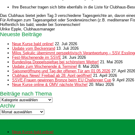
Ihre Besucher tragen sich bitte ebenfalls in die Liste für Clubhaus-B
Das Clubhaus bietet jeden Tag 3 verschiedene Tagesgerichte an, davon eines
Für Anfragen zum Tagesangebot oder Sonderwünschen (z.B. mediterraner Fisc
Hoffentlich bis bald, wieder bei Sonnenschein!
Ulrike Epple, Clubhausmanager
Neueste Beiträge
Neue Kurse bald online!
22. Juli 2026
Update vom Beckenrand
13. Juli 2026
Milos Sekulic übernimmt perspektivisch Verantwortung – SSV Esslingen
Fest-Wochenende im SSVE
24. Juni 2026
Bundesliga Doppelspieltag bei schönstem Wetter!
21. Mai 2026
Update zum Wochenende & Termine!
8. Mai 2026
Saisoneröffnung und Tag der offenen Tür am 01.05.2026
27. April 202
Clubhaus News! Freibad ab 28. April geöffnet!
21. April 2026
SSVE-Frauen gewinnen Bronze beim EU Challenger Cup
9. April 2026
Neue Kurse online & OMV nächste Woche!
20. März 2026
Beiträge nach Thema
Beiträge
nach
Archiv
Thema
Archiv
Neueste Beiträge
Neue Kurse bald online!