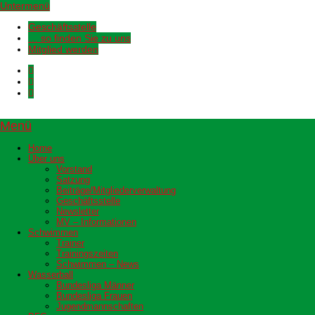
Untermenü
Geschäftsstelle
… so finden Sie zu uns
Mitglied werden
Menü
Home
Über uns
Vorstand
Satzung
Beiträge/Mitgliederverwaltung
Geschäftsstelle
Newsletter
MV – Informationen
Schwimmen
Trainer
Trainingszeiten
Schwimmen – News
Wasserball
Bundesliga Männer
Bundesliga Frauen
Jugendmannschaften