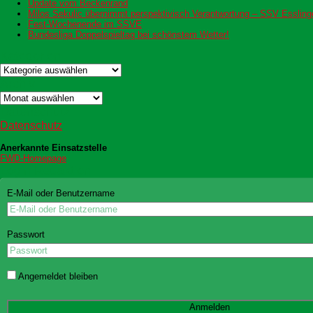
Update vom Beckenrand
Milos Sekulic übernimmt perspektivisch Verantwortung – SSV Esslingen
Fest-Wochenende im SSVE
Bundesliga Doppelspieltag bei schönstem Wetter!
Kategorien
Kategorien
Archiv
Archiv
Datenschutz
Datenschutz
Anerkannte Einsatzstelle
FWD-Homepage
Login Redaktion
E-Mail oder Benutzername
Passwort
Angemeldet bleiben