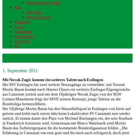
Jugendmannschaften
BFG
Das Team
Kursprogramm
Clubhaus
Links
Impressum
Swim & Fun
Mitarbeit
MV
Auch Moritz Baum kehrt zurück
1. September 2011
Mit Novak Zugic kommt ein weiteres Talent nach Esslingen
Der SSV Esslingen hat zwei weitere Neuzugänge zu vermelden: mit Torwart
Moritz Baum kommt nach Hannes Glaser ein weiteres Esslinger Eigengewächs
aus Cannstatt zurück und mit dem 16jährigen Novak Zugic von der SGW
Leimen/Mannheim folgt der SSVE seinem Konzept, junge Talente an die
Bundesliga heranzuführen.
Der 19jährige Moritz Baum hat den Wasserballsport in Esslingen von klein auf
gelernt und kehrt nach einem Jahr beim Lokalrivalen SV Cannstatt nun wieder
zurück. Er nimmt damit den Platz von Michael Knelangen ein, der sein Studium
in Frankreich fortsetzen wird. Gemeinsam mit Marco Watzlawik wird Moritz
Baum das Torhütergespann für die kommende Bundesligasaison bilden. „Die
Erfahrung in Cannstatt war eine gute und für mich auch erfolgreich, doch jetzt