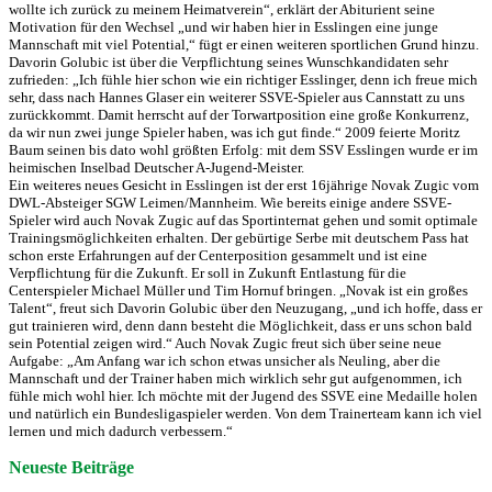
wollte ich zurück zu meinem Heimatverein“, erklärt der Abiturient seine
Motivation für den Wechsel „und wir haben hier in Esslingen eine junge
Mannschaft mit viel Potential,“ fügt er einen weiteren sportlichen Grund hinzu.
Davorin Golubic ist über die Verpflichtung seines Wunschkandidaten sehr
zufrieden: „Ich fühle hier schon wie ein richtiger Esslinger, denn ich freue mich
sehr, dass nach Hannes Glaser ein weiterer SSVE-Spieler aus Cannstatt zu uns
zurückkommt. Damit herrscht auf der Torwartposition eine große Konkurrenz,
da wir nun zwei junge Spieler haben, was ich gut finde.“ 2009 feierte Moritz
Baum seinen bis dato wohl größten Erfolg: mit dem SSV Esslingen wurde er im
heimischen Inselbad Deutscher A-Jugend-Meister.
Ein weiteres neues Gesicht in Esslingen ist der erst 16jährige Novak Zugic vom
DWL-Absteiger SGW Leimen/Mannheim. Wie bereits einige andere SSVE-
Spieler wird auch Novak Zugic auf das Sportinternat gehen und somit optimale
Trainingsmöglichkeiten erhalten. Der gebürtige Serbe mit deutschem Pass hat
schon erste Erfahrungen auf der Centerposition gesammelt und ist eine
Verpflichtung für die Zukunft. Er soll in Zukunft Entlastung für die
Centerspieler Michael Müller und Tim Hornuf bringen. „Novak ist ein großes
Talent“, freut sich Davorin Golubic über den Neuzugang, „und ich hoffe, dass er
gut trainieren wird, denn dann besteht die Möglichkeit, dass er uns schon bald
sein Potential zeigen wird.“ Auch Novak Zugic freut sich über seine neue
Aufgabe: „Am Anfang war ich schon etwas unsicher als Neuling, aber die
Mannschaft und der Trainer haben mich wirklich sehr gut aufgenommen, ich
fühle mich wohl hier. Ich möchte mit der Jugend des SSVE eine Medaille holen
und natürlich ein Bundesligaspieler werden. Von dem Trainerteam kann ich viel
lernen und mich dadurch verbessern.“
Neueste Beiträge