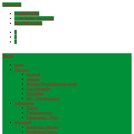
Untermenü
Geschäftsstelle
… so finden Sie zu uns
Mitglied werden
Menü
Home
Über uns
Vorstand
Satzung
Beiträge/Mitgliederverwaltung
Geschäftsstelle
Newsletter
MV – Informationen
Schwimmen
Trainer
Trainingszeiten
Schwimmen – News
Wasserball
Bundesliga Männer
Bundesliga Frauen