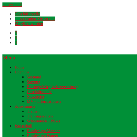
Untermenü
Geschäftsstelle
… so finden Sie zu uns
Mitglied werden
Menü
Home
Über uns
Vorstand
Satzung
Beiträge/Mitgliederverwaltung
Geschäftsstelle
Newsletter
MV – Informationen
Schwimmen
Trainer
Trainingszeiten
Schwimmen – News
Wasserball
Bundesliga Männer
Bundesliga Frauen