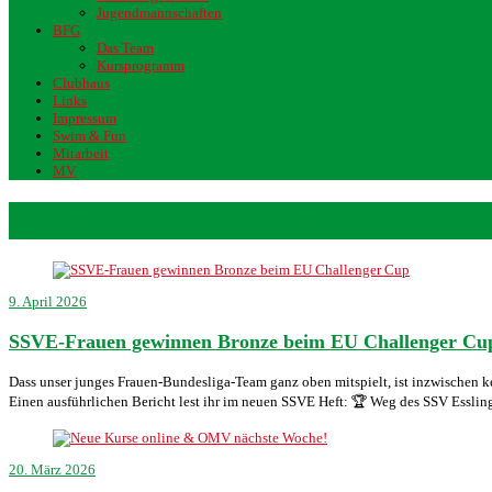
Jugendmannschaften
BFG
Das Team
Kursprogramm
Clubhaus
Links
Impressum
Swim & Fun
Mitarbeit
MV
Autor:
Alexandra Rieber
9. April 2026
SSVE-Frauen gewinnen Bronze beim EU Challenger Cu
Dass unser junges Frauen-Bundesliga-Team ganz oben mitspielt, ist inzwischen ke
Einen ausführlichen Bericht lest ihr im neuen SSVE Heft: 🏆 Weg des SSV Essli
20. März 2026