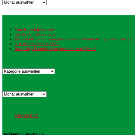
Archiv
Neueste Beiträge
Neue Kurse bald online!
Update vom Beckenrand
Milos Sekulic übernimmt perspektivisch Verantwortung – SSV Esslingen st
Fest-Wochenende im SSVE
Bundesliga Doppelspieltag bei schönstem Wetter!
Kategorien
Kategorien
Archiv
Archiv
Datenschutz
Datenschutz
Anerkannte Einsatzstelle