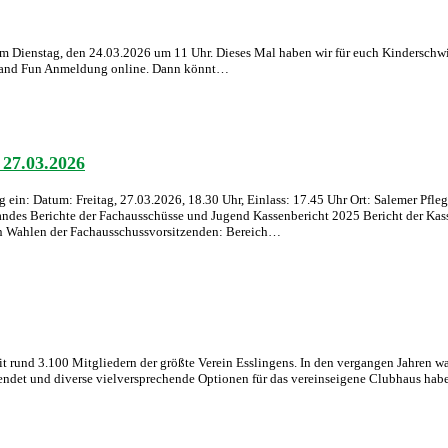
line am Dienstag, den 24.03.2026 um 11 Uhr. Dieses Mal haben wir für euch Kinder
m and Fun Anmeldung online. Dann könnt…
 27.03.2026
 ein: Datum:​ Freitag, 27.03.2026, 18.30 Uhr, Einlass: 17.45 Uhr Ort:​ Salemer P
ndes Berichte der Fachausschüsse und Jugend Kassenbericht 2025 Bericht der Kass
:in Wahlen der Fachausschussvorsitzenden: Bereich…
 mit rund 3.100 Mitgliedern der größte Verein Esslingens. In den vergangen Jahren 
eendet und diverse vielversprechende Optionen für das vereinseigene Clubhaus ha