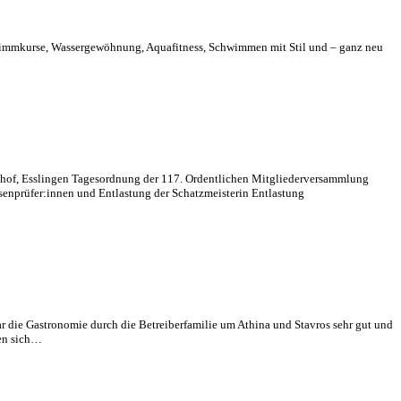
schwimmkurse, Wassergewöhnung, Aquafitness, Schwimmen mit Stil und – ganz neu
fleghof, Esslingen Tagesordnung der 117. Ordentlichen Mitgliederversammlung
enprüfer:innen und Entlastung der Schatzmeisterin Entlastung
war die Gastronomie durch die Betreiberfamilie um Athina und Stavros sehr gut und
ben sich…