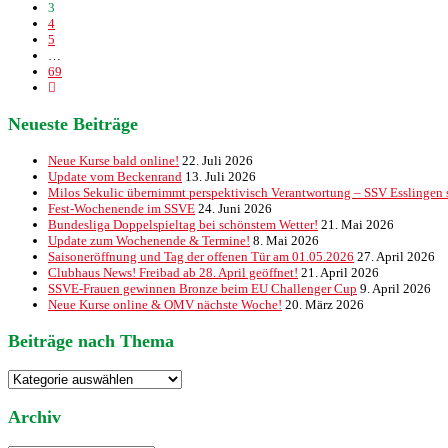
3
4
5
…
69
Neueste Beiträge
Neue Kurse bald online!
22. Juli 2026
Update vom Beckenrand
13. Juli 2026
Milos Sekulic übernimmt perspektivisch Verantwortung – SSV Esslingen st
Fest-Wochenende im SSVE
24. Juni 2026
Bundesliga Doppelspieltag bei schönstem Wetter!
21. Mai 2026
Update zum Wochenende & Termine!
8. Mai 2026
Saisoneröffnung und Tag der offenen Tür am 01.05.2026
27. April 2026
Clubhaus News! Freibad ab 28. April geöffnet!
21. April 2026
SSVE-Frauen gewinnen Bronze beim EU Challenger Cup
9. April 2026
Neue Kurse online & OMV nächste Woche!
20. März 2026
Beiträge nach Thema
Beiträge
nach
Thema
Archiv