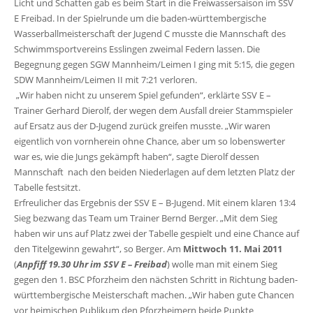
Licht und Schatten gab es beim Start in die Freiwassersaison im SSV
E Freibad. In der Spielrunde um die baden-württembergische
Wasserballmeisterschaft der Jugend C musste die Mannschaft des
Schwimmsportvereins Esslingen zweimal Federn lassen. Die
Begegnung gegen SGW Mannheim/Leimen I ging mit 5:15, die gegen
SDW Mannheim/Leimen II mit 7:21 verloren.
„Wir haben nicht zu unserem Spiel gefunden“, erklärte SSV E –
Trainer Gerhard Dierolf, der wegen dem Ausfall dreier Stammspieler
auf Ersatz aus der D-Jugend zurück greifen musste. „Wir waren
eigentlich von vornherein ohne Chance, aber um so lobenswerter
war es, wie die Jungs gekämpft haben“, sagte Dierolf dessen
Mannschaft nach den beiden Niederlagen auf dem letzten Platz der
Tabelle festsitzt.
Erfreulicher das Ergebnis der SSV E – B-Jugend. Mit einem klaren 13:4
Sieg bezwang das Team um Trainer Bernd Berger. „Mit dem Sieg
haben wir uns auf Platz zwei der Tabelle gespielt und eine Chance auf
den Titelgewinn gewahrt“, so Berger. Am
Mittwoch 11. Mai 2011
(
Anpfiff 19.30 Uhr im SSV E – Freibad
) wolle man mit einem Sieg
gegen den 1. BSC Pforzheim den nächsten Schritt in Richtung baden-
württembergische Meisterschaft machen. „Wir haben gute Chancen
vor heimischen Publikum den Pforzheimern beide Punkte