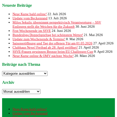
Neueste Beiträge
Neue Kurse bald online!
22. Juli 2026
Update vom Beckenrand
13. Juli 2026
Milos Sekulic übernimmt perspektivisch Verantwortung – SSV
Esslingen stellt die Weichen für die Zukunft
30. Juni 2026
Fest-Wochenende im SSVE
24. Juni 2026
Bundesliga Doppelspieltag bei schönstem Wetter!
21. Mai 2026
Update zum Wochenende & Termine!
8. Mai 2026
Saisoneröffnung und Tag der offenen Tür am 01.05.2026
27. April 2026
Clubhaus News! Freibad ab 28. April geöffnet!
21. April 2026
SSVE-Frauen gewinnen Bronze beim EU Challenger Cup
9. April 2026
Neue Kurse online & OMV nächste Woche!
20. März 2026
Beiträge nach Thema
Beiträge
nach
Thema
Archiv
Archiv
Neueste Beiträge
Neue Kurse bald online!
Update vom Beckenrand