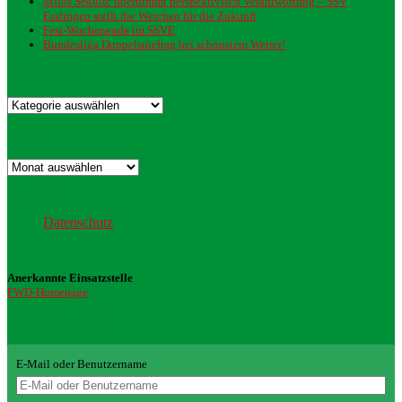
Milos Sekulic übernimmt perspektivisch Verantwortung – SSV
Esslingen stellt die Weichen für die Zukunft
Fest-Wochenende im SSVE
Bundesliga Doppelspieltag bei schönstem Wetter!
Kategorien
Kategorien
Archiv
Archiv
Datenschutz
Datenschutz
Anerkannte Einsatzstelle
FWD-Homepage
Login Redaktion
E-Mail oder Benutzername