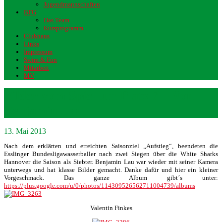
Jugendmannschaften
BFG
Das Team
Kursprogramm
Clubhaus
Links
Impressum
Swim & Fun
Mitarbeit
MV
Bilder vom Spiel um Platz 7 – Von
Benjamin Lau
13. Mai 2013
Nach dem erklärten und erreichten Saisonziel „Aufstieg“, beendeten die
Esslinger Bundesligawasserballer nach zwei Siegen über die White Sharks
Hannover die Saison als Siebter. Benjamin Lau war wieder mit seiner Kamera
unterwegs und hat klasse Bilder gemacht. Danke dafür und hier ein kleiner
Vorgeschmack. Das ganze Album gibt´s unter:
https://plus.google.com/u/0/photos/114309526562711004739/albums
Valentin Finkes