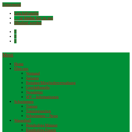
Untermenü
Geschäftsstelle
… so finden Sie zu uns
Mitglied werden
Menü
Home
Über uns
Vorstand
Satzung
Beiträge/Mitgliederverwaltung
Geschäftsstelle
Newsletter
MV – Informationen
Schwimmen
Trainer
Trainingszeiten
Schwimmen – News
Wasserball
Bundesliga Männer
Bundesliga Frauen