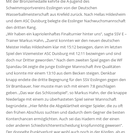
Mit der Bronzemedaille kehrte die A-Jugend des
Schwimmsportvereins Esslingen von der Deutschen
Wasserballmeisterschaft aus Krefeld zurück. Nach Hellas Hildesheim
und dem ASC Duisburg belegte die Esslinger Nachwuchsmannschaft
den dritten Rang.
„Wir haben ein kapriolenhaftes Finalturnier hinter uns“, sagte SSV E –
Trainer Markus Hahn, „Zuerst konnten wir den neuen deutschen
Meister Hellas Hildesheim klar mit 15:12 besiegen, dann im letzten
Spiel den Vizemeister ASC Duisburg mit 12:11 bezwingen und sind
doch nur Dritter geworden.“ Nach dem zweiten Spiel gegen die WF
Spandau 04 zeigte die junge Esslinger Mannschaft ihre Qualitäten
und konnte mir einem 13:10 aus dem Becken steigen. Denkbar
knapp endete die dritte Begegnung für den SSV Esslingen gegen den
SV Brambauer, hier musste man sich mit einem 7:8 geschlagen
geben. „Das war das Schlüsselspiel“, so Markus Hahn, der die knappe
Niederlage mit einem zu überhasteten Spiel seiner Mannschaft
begründete. „Hier fehlte die Abgeklärtheit einiger Spieler, die zu oft
den frühen Abschluss suchten und dadurch dem Gegner die besten
Konterchancen ermöglichten. Auch sei das Hadern mit der einen
oder anderen Schiedsrichterentscheidung kropfunnötig gewesen“.
Der doppelte Punktverlust war wohl auch noch in der Köpfen, als es