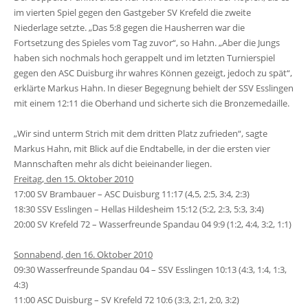
im vierten Spiel gegen den Gastgeber SV Krefeld die zweite
Niederlage setzte. „Das 5:8 gegen die Hausherren war die
Fortsetzung des Spieles vom Tag zuvor“, so Hahn. „Aber die Jungs
haben sich nochmals hoch gerappelt und im letzten Turnierspiel
gegen den ASC Duisburg ihr wahres Können gezeigt, jedoch zu spät“,
erklärte Markus Hahn. In dieser Begegnung behielt der SSV Esslingen
mit einem 12:11 die Oberhand und sicherte sich die Bronzemedaille.
„Wir sind unterm Strich mit dem dritten Platz zufrieden“, sagte
Markus Hahn, mit Blick auf die Endtabelle, in der die ersten vier
Mannschaften mehr als dicht beieinander liegen.
Freitag, den 15. Oktober 2010
17:00 SV Brambauer – ASC Duisburg 11:17 (4,5, 2:5, 3:4, 2:3)
18:30 SSV Esslingen – Hellas Hildesheim 15:12 (5:2, 2:3, 5:3, 3:4)
20:00 SV Krefeld 72 – Wasserfreunde Spandau 04 9:9 (1:2, 4:4, 3:2, 1:1)
Sonnabend, den 16. Oktober 2010
09:30 Wasserfreunde Spandau 04 – SSV Esslingen 10:13 (4:3, 1:4, 1:3,
4:3)
11:00 ASC Duisburg – SV Krefeld 72 10:6 (3:3, 2:1, 2:0, 3:2)