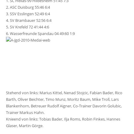
1. SC Hellas-99 Hildesheim 51:45 7:3
2. ASC Duisburg 55:46 6:4
3. SSV Esslingen 52:49 6:4
4. SV Brambauer 52:56 6:4
5. SV Krefeld 72 41:44 4:6
6. Wasserfreunde Spandau 04 49:60 1:9
Stehend von links: Marius Kittel, Nenad Stojcic, Fabian Bader, Rico
Barth, Oliver Beichter, Timo Munz, Moritz Baum, Mike Troll, Lars
Blankenhorn, Betreuer Rudolf Aigner, Co-Trainer Davorin Golubic,
Trainer Markus Hahn.
Knieend von links: Tobias Bader, Ilja Roms, Robin Finkes, Hannes
Glaser, Martin Görge.