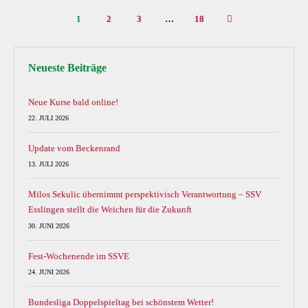
1
2
3
…
18
Neueste Beiträge
Neue Kurse bald online!
22. JULI 2026
Update vom Beckenrand
13. JULI 2026
Milos Sekulic übernimmt perspektivisch Verantwortung – SSV
Esslingen stellt die Weichen für die Zukunft
30. JUNI 2026
Fest-Wochenende im SSVE
24. JUNI 2026
Bundesliga Doppelspieltag bei schönstem Wetter!