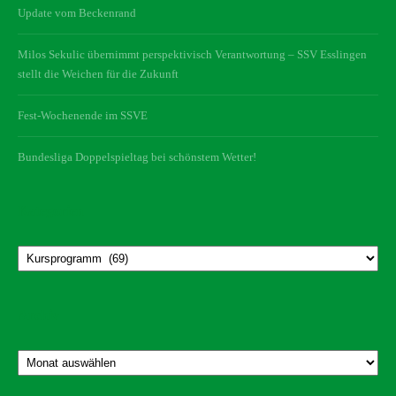
Update vom Beckenrand
Milos Sekulic übernimmt perspektivisch Verantwortung – SSV Esslingen
stellt die Weichen für die Zukunft
Fest-Wochenende im SSVE
Bundesliga Doppelspieltag bei schönstem Wetter!
Kategorien
Kategorien
Archiv
Archiv