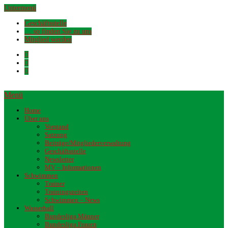
Untermenü
Geschäftsstelle
… so finden Sie zu uns
Mitglied werden
Menü
Home
Über uns
Vorstand
Satzung
Beiträge/Mitgliederverwaltung
Geschäftsstelle
Newsletter
MV – Informationen
Schwimmen
Trainer
Trainingszeiten
Schwimmen – News
Wasserball
Bundesliga Männer
Bundesliga Frauen