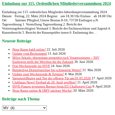
Einladung zur 115. Ordentlichen Mitgliederversammlung 2024
Einladung zur 115. ordentlichen Mitglieder-Jahreshauptversammlung 2024
Datum: Freitag, 22. März 2024 Beginn: um 18.30 Uhr Einlass: ab 18.00 Uhr
Ort: Salemer Pfleghof, Untere Beutau 8-10, 73728 Esslingen a.N.
Tagesordnung 1. Vorstellung Tagesordnung 2. Bericht des
Vertretungsberechtigten Vorstand 3. Bericht der Fachausschüsse und Jugend 4.
Kassenbericht 5. Bericht der Kassenprüfer:innen 6. Entlastung des…
Neueste Beiträge
Neue Kurse bald online!
22. Juli 2026
Update vom Beckenrand
13. Juli 2026
Milos Sekulic übernimmt perspektivisch Verantwortung – SSV
Esslingen stellt die Weichen für die Zukunft
30. Juni 2026
Fest-Wochenende im SSVE
24. Juni 2026
Bundesliga Doppelspieltag bei schönstem Wetter!
21. Mai 2026
Update zum Wochenende & Termine!
8. Mai 2026
Saisoneröffnung und Tag der offenen Tür am 01.05.2026
27. April 2026
Clubhaus News! Freibad ab 28. April geöffnet!
21. April 2026
SSVE-Frauen gewinnen Bronze beim EU Challenger Cup
9. April 2026
Neue Kurse online & OMV nächste Woche!
20. März 2026
Beiträge nach Thema
Beiträge
nach