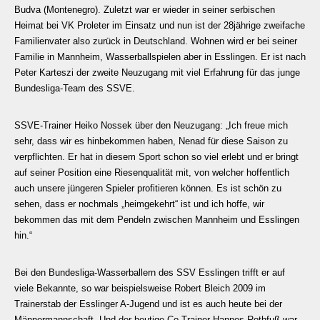
Budva (Montenegro). Zuletzt war er wieder in seiner serbischen
Heimat bei VK Proleter im Einsatz und nun ist der 28jährige zweifache
Familienvater also zurück in Deutschland. Wohnen wird er bei seiner
Familie in Mannheim, Wasserballspielen aber in Esslingen. Er ist nach
Peter Karteszi der zweite Neuzugang mit viel Erfahrung für das junge
Bundesliga-Team des SSVE.
SSVE-Trainer Heiko Nossek über den Neuzugang: „Ich freue mich
sehr, dass wir es hinbekommen haben, Nenad für diese Saison zu
verpflichten. Er hat in diesem Sport schon so viel erlebt und er bringt
auf seiner Position eine Riesenqualität mit, von welcher hoffentlich
auch unsere jüngeren Spieler profitieren können. Es ist schön zu
sehen, dass er nochmals „heimgekehrt“ ist und ich hoffe, wir
bekommen das mit dem Pendeln zwischen Mannheim und Esslingen
hin.“
Bei den Bundesliga-Wasserballern des SSV Esslingen trifft er auf
viele Bekannte, so war beispielsweise Robert Bleich 2009 im
Trainerstab der Esslinger A-Jugend und ist es auch heute bei der
Männermannschaft. Und der heutige Co-Trainer Hannes Rothfuß war