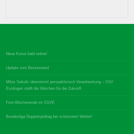
Neueste Beiträge
Neue Kurse bald online!
Update vom Beckenrand
Milos Sekulic übernimmt perspektivisch Verantwortung – SSV
Esslingen stellt die Weichen für die Zukunft
Fest-Wochenende im SSVE
Bundesliga Doppelspieltag bei schönstem Wetter!