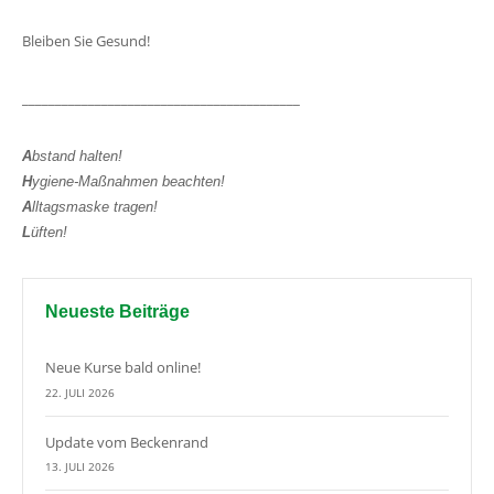
Bleiben Sie Gesund!
__________________________________________
A
bstand halten!
H
ygiene-Maßnahmen beachten!
A
lltagsmaske tragen!
L
üften!
Neueste Beiträge
Neue Kurse bald online!
22. JULI 2026
Update vom Beckenrand
13. JULI 2026