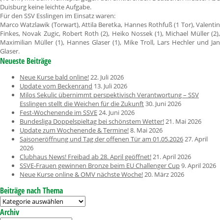
Duisburg keine leichte Aufgabe.
Für den SSV Esslingen im Einsatz waren:
Marco Watzlawik (Torwart), Attila Beretka, Hannes Rothfuß (1 Tor), Valentin
Finkes, Novak Zugic, Robert Roth (2), Heiko Nossek (1), Michael Müller (2),
Maximilian Müller (1), Hannes Glaser (1), Mike Troll, Lars Hechler und Jan
Glaser.
Neueste Beiträge
Neue Kurse bald online!
22. Juli 2026
Update vom Beckenrand
13. Juli 2026
Milos Sekulic übernimmt perspektivisch Verantwortung – SSV
Esslingen stellt die Weichen für die Zukunft
30. Juni 2026
Fest-Wochenende im SSVE
24. Juni 2026
Bundesliga Doppelspieltag bei schönstem Wetter!
21. Mai 2026
Update zum Wochenende & Termine!
8. Mai 2026
Saisoneröffnung und Tag der offenen Tür am 01.05.2026
27. April
2026
Clubhaus News! Freibad ab 28. April geöffnet!
21. April 2026
SSVE-Frauen gewinnen Bronze beim EU Challenger Cup
9. April 2026
Neue Kurse online & OMV nächste Woche!
20. März 2026
Beiträge nach Thema
Beiträge
nach
Archiv
Thema