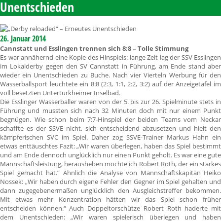
Unentschieden
26. Januar 2014
Cannstatt und Esslingen trennen sich 8:8 – Tolle Stimmung
Es war annähernd eine Kopie des Hinspiels: lange Zeit lag der SSV Esslingen
im Lokalderby gegen den SV Cannstatt in Führung, am Ende stand aber
wieder ein Unentschieden zu Buche. Nach vier Vierteln Werbung für den
Wasserballsport leuchtete ein 8:8 (2:3, 1:1, 2:2, 3:2) auf der Anzeigetafel im
voll besetzten Untertürkheimer Inselbad.
Die Esslinger Wasserballer waren von der 5. bis zur 26. Spielminute stets in
Führung und mussten sich nach 32 Minuten doch mit nur einem Punkt
begnügen. Wie schon beim 7:7-Hinspiel der beiden Teams vom Neckar
schaffte es der SSVE nicht, sich entscheidend abzusetzen und hielt den
kämpferischen SVC im Spiel. Daher zog SSVE-Trainer Markus Hahn ein
etwas enttäuschtes Fazit: „Wir waren überlegen, haben das Spiel bestimmt
und am Ende dennoch unglücklich nur einen Punkt geholt. Es war eine gute
Mannschaftsleistung, herausheben möchte ich Robert Roth, der ein starkes
Spiel gemacht hat.“ Ähnlich die Analyse von Mannschaftskapitän Heiko
Nossek: „Wir haben durch eigene Fehler den Gegner im Spiel gehalten und
dann zugegebenermaßen unglücklich den Ausgleichstreffer bekommen.
Mit etwas mehr Konzentration hätten wir das Spiel schon früher
entscheiden können.“ Auch Doppeltorschütze Robert Roth haderte mit
dem Unentschieden: „Wir waren spielerisch überlegen und haben