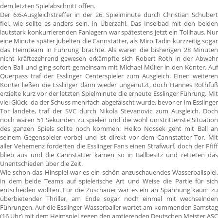
dem letzten Spielabschnitt offen.
Der 6:6-Ausgleichstreffer in der 26. Spielminute durch Christian Schubert
fiel, wie sollte es anders sein, in Überzahl. Das Inselbad mit den beiden
lautstark konkurrierenden Fanlagern war spätestens jetzt ein Tollhaus. Nur
eine Minute später jubelten die Cannstatter, als Miro Tadin kurzzeitig sogar
das Heimteam in Führung brachte. Als wären die bisherigen 28 Minuten
nicht kräftezehrend gewesen erkämpfte sich Robert Roth in der Abwehr
den Ball und ging sofort gemeinsam mit Michael Müller in den Konter. Auf
Querpass traf der Esslinger Centerspieler zum Ausgleich. Einen weiteren
Konter ließen die Esslinger dann wieder ungenutzt, doch Hannes Rothfuß
erzielte kurz vor der letzten Spielminute die erneute Esslinger Führung. Mit
viel Glück, da der Schuss mehrfach abgefälscht wurde, bevor er im Esslinger
Tor landete, traf der SVC durch Nikola Stevanovic zum Ausgleich. Doch
noch waren 51 Sekunden zu spielen und die wohl umstrittenste Situation
des ganzen Spiels sollte noch kommen: Heiko Nossek geht mit Ball an
seinem Gegenspieler vorbei und ist direkt vor dem Cannstatter Tor. Mit
aller Vehemenz forderten die Esslinger Fans einen Strafwurf, doch der Pfiff
blieb aus und die Cannstatter kamen so in Ballbesitz und retteten das
Unentschieden über die Zeit.
Wie schon das Hinspiel war es ein schön anzuschauendes Wasserballspiel,
in dem beide Teams auf spielerische Art und Weise die Partie für sich
entscheiden wollten. Für die Zuschauer war es ein an Spannung kaum zu
überbietender Thriller, am Ende sogar noch einmal mit wechselnden
Führungen. Auf die Esslinger Wasserballer wartet am kommenden Samstag
(16 Uhr) mit dem Heimspiel gegen den amtierenden Deutschen Meister ASC