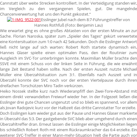
Cannstatt über weite Strecken kontrolliert. In der Verteidigung standen wir,
im Vergleich zu den vergangenen Spielen, gut. Die mangelnde
Chancenverwertung hat uns den Punkt gekostet.“
Esslinger Jubel nach dem 8:7-Führungstreffer von
Hannes Rothfuß (Foto: Benjamin Lau)
Wie erwartet ging es ohne großes Abtasten von der ersten Minute an zur
Sache. Florian Naroska, später zum „Spieler des Tages“ gekürt verwertete
eine Kontersituation zum 1:0 nach 42 Sekunden. Doch die Esslinger Antwort
ließ nicht lange auf sich warten: Robert Roth startete dynamisch ein,
Hannes Glaser spielte einen optimalen Pass, den der Routinier zum
Ausgleich im SVC-Tor unterbringen konnte. Maximilian Müller brachte den
SSVE mit einem Schuss von der linken Seite in Führung, die wie erwähnt
lange Zeit Bestand haben sollte. Nach der ersten Auszeit nutzte Michael
Müller eine Überzahlsituation zum 3:1. Ebenfalls nach Auszeit und in
Überzahl konnte der SVC noch vor der ersten Viertelpause durch ihren
dreifachen Torschützen Miro Tadin verkürzen.
Heiko Nossek stellte kurz nach Wiederanpfiff den Zwei-Tore-Abstand mit
einem direkt verwandelten Freiwurf wieder her. In der Folgezeit ließen die
Esslinger drei gute Chancen ungenutzt und so blieb es spannend, vor allem
als Jovan Radojevic kurz vor der Halbzeit das dritte Cannstatter Tor erzielte.
Doch Esslingen kam wieder gut aus der Pause und Hannes Glaser markierte
in Überzahl das 5:3. Der gastgebende SVC blieb aber umgehend durch einen
Überzahltreffer dran. Erneut lassen die Esslinger einige Möglichkeiten liegen
bis schließlich Robert Roth mit einem Rückraumkracher das 6:4 erzielte. Ein
weiterer SVC-Treffer in einer Mann-mehr-Situation hielt die Partie auch vor