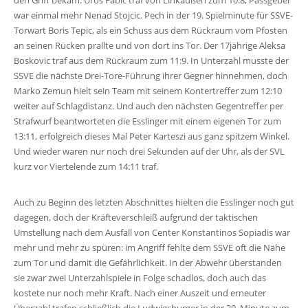
den Griff bekam. Uros Fabic traf von Linkaußen zum 10:8, Passgeber
war einmal mehr Nenad Stojcic. Pech in der 19. Spielminute für SSVE-
Torwart Boris Tepic, als ein Schuss aus dem Rückraum vom Pfosten
an seinen Rücken prallte und von dort ins Tor. Der 17jährige Aleksa
Boskovic traf aus dem Rückraum zum 11:9. In Unterzahl musste der
SSVE die nächste Drei-Tore-Führung ihrer Gegner hinnehmen, doch
Marko Zemun hielt sein Team mit seinem Kontertreffer zum 12:10
weiter auf Schlagdistanz. Und auch den nächsten Gegentreffer per
Strafwurf beantworteten die Esslinger mit einem eigenen Tor zum
13:11, erfolgreich dieses Mal Peter Karteszi aus ganz spitzem Winkel.
Und wieder waren nur noch drei Sekunden auf der Uhr, als der SVL
kurz vor Viertelende zum 14:11 traf.
Auch zu Beginn des letzten Abschnittes hielten die Esslinger noch gut
dagegen, doch der Kräfteverschleiß aufgrund der taktischen
Umstellung nach dem Ausfall von Center Konstantinos Sopiadis war
mehr und mehr zu spüren: im Angriff fehlte dem SSVE oft die Nähe
zum Tor und damit die Gefährlichkeit. In der Abwehr überstanden
sie zwar zwei Unterzahlspiele in Folge schadlos, doch auch das
kostete nur noch mehr Kraft. Nach einer Auszeit und erneuter