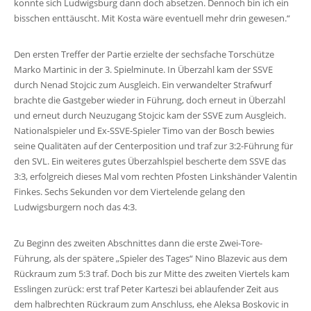
konnte sich Ludwigsburg dann doch absetzen. Dennoch bin ich ein
bisschen enttäuscht. Mit Kosta wäre eventuell mehr drin gewesen.“
Den ersten Treffer der Partie erzielte der sechsfache Torschütze
Marko Martinic in der 3. Spielminute. In Überzahl kam der SSVE
durch Nenad Stojcic zum Ausgleich. Ein verwandelter Strafwurf
brachte die Gastgeber wieder in Führung, doch erneut in Überzahl
und erneut durch Neuzugang Stojcic kam der SSVE zum Ausgleich.
Nationalspieler und Ex-SSVE-Spieler Timo van der Bosch bewies
seine Qualitäten auf der Centerposition und traf zur 3:2-Führung für
den SVL. Ein weiteres gutes Überzahlspiel bescherte dem SSVE das
3:3, erfolgreich dieses Mal vom rechten Pfosten Linkshänder Valentin
Finkes. Sechs Sekunden vor dem Viertelende gelang den
Ludwigsburgern noch das 4:3.
Zu Beginn des zweiten Abschnittes dann die erste Zwei-Tore-
Führung, als der spätere „Spieler des Tages“ Nino Blazevic aus dem
Rückraum zum 5:3 traf. Doch bis zur Mitte des zweiten Viertels kam
Esslingen zurück: erst traf Peter Karteszi bei ablaufender Zeit aus
dem halbrechten Rückraum zum Anschluss, ehe Aleksa Boskovic in