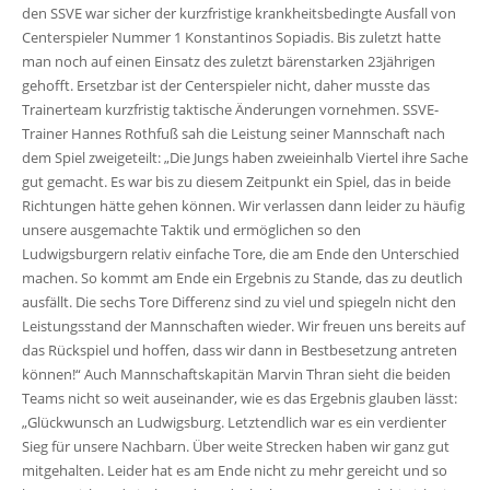
den SSVE war sicher der kurzfristige krankheitsbedingte Ausfall von
Centerspieler Nummer 1 Konstantinos Sopiadis. Bis zuletzt hatte
man noch auf einen Einsatz des zuletzt bärenstarken 23jährigen
gehofft. Ersetzbar ist der Centerspieler nicht, daher musste das
Trainerteam kurzfristig taktische Änderungen vornehmen. SSVE-
Trainer Hannes Rothfuß sah die Leistung seiner Mannschaft nach
dem Spiel zweigeteilt: „Die Jungs haben zweieinhalb Viertel ihre Sache
gut gemacht. Es war bis zu diesem Zeitpunkt ein Spiel, das in beide
Richtungen hätte gehen können. Wir verlassen dann leider zu häufig
unsere ausgemachte Taktik und ermöglichen so den
Ludwigsburgern relativ einfache Tore, die am Ende den Unterschied
machen. So kommt am Ende ein Ergebnis zu Stande, das zu deutlich
ausfällt. Die sechs Tore Differenz sind zu viel und spiegeln nicht den
Leistungsstand der Mannschaften wieder. Wir freuen uns bereits auf
das Rückspiel und hoffen, dass wir dann in Bestbesetzung antreten
können!“ Auch Mannschaftskapitän Marvin Thran sieht die beiden
Teams nicht so weit auseinander, wie es das Ergebnis glauben lässt:
„Glückwunsch an Ludwigsburg. Letztendlich war es ein verdienter
Sieg für unsere Nachbarn. Über weite Strecken haben wir ganz gut
mitgehalten. Leider hat es am Ende nicht zu mehr gereicht und so