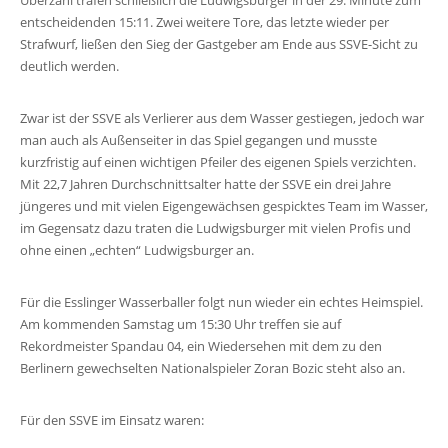
Überzahl trafen schließlich die Ludwigsburger in der 29. Minute zum
entscheidenden 15:11. Zwei weitere Tore, das letzte wieder per
Strafwurf, ließen den Sieg der Gastgeber am Ende aus SSVE-Sicht zu
deutlich werden.
Zwar ist der SSVE als Verlierer aus dem Wasser gestiegen, jedoch war
man auch als Außenseiter in das Spiel gegangen und musste
kurzfristig auf einen wichtigen Pfeiler des eigenen Spiels verzichten.
Mit 22,7 Jahren Durchschnittsalter hatte der SSVE ein drei Jahre
jüngeres und mit vielen Eigengewächsen gespicktes Team im Wasser,
im Gegensatz dazu traten die Ludwigsburger mit vielen Profis und
ohne einen „echten“ Ludwigsburger an.
Für die Esslinger Wasserballer folgt nun wieder ein echtes Heimspiel.
Am kommenden Samstag um 15:30 Uhr treffen sie auf
Rekordmeister Spandau 04, ein Wiedersehen mit dem zu den
Berlinern gewechselten Nationalspieler Zoran Bozic steht also an.
Für den SSVE im Einsatz waren: