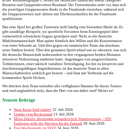
In der Vorrundengruppe C treffen die Deutschen zudem auf Malta, Gastgeber
Kroatien und Gruppenfavoriten Russland. Der Turniermodus sieht vor, dass sich
die jeweiligen Gruppenersten direkt in die Finalrunde einziehen, während sich
die Gruppenzweiten und -dritten mit Überkreuzduellen für die Finalrunde
qualifizieren.
Das erste Spiel bei großen Turnieren stellt häufig eine besondere Hürde da. Es
gibt unzählige Beispiele, wo sportliche Favoriten beim Einstiegsspiel über
vermeintlich schwächere Gegner gestolpert sind. Nicht so die deutsche
Mädchenmannschaft. Man spürte förmlich den Willen und die Konzentration
von erster Sekunde an. Und dies gegen ein rumänisches Team, das durchaus
seine Stärken besitzt. Über den gesamten Spielverlauf war zu erkennen, was sich
die deutsche Mannschaft insbesondere in den vergangenen beiden Monaten
intensiver Vorbereitung erarbeitet hatte. Angefangen von ausgezeichneten
Torhüterinnen, einer taktisch variablen Verteidigung, bis hin zu kreativen und
durchsetzungsfähigen Angreiferinnen, ist das deutsche Team in allen
Mannschaftsteilen wirklich gut besetzt – und lässt mit Vorfreude auf die
kommenden Spiele blicken.
Wir drücken dem Team weiterhin alle verfügbaren Daumen für dieses Turnier
und sind unglaublich stolz, dass die Drei von uns dabei sind! Weiter so!
Neueste Beiträge
Neue Kurse bald online!
22. Juli 2026
Update vom Beckenrand
13. Juli 2026
Milos Sekulic übernimmt perspektivisch Verantwortung – SSV
Esslingen stellt die Weichen für die Zukunft
30. Juni 2026
Fest-Wochenende im SSVE
24. Juni 2026