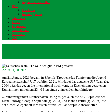
Jugendmannschaften
BFG
Das Team
Kursprogramm
Clubhaus
Links
Impressum
Swim & Fun
Mitarbeit
MV
Deutsches Team U17 weiblich gut in
EM gestartet
22. August 2021
Am 21. August 2021 begann in Sibenik (Kroatien) das Turnier um die Jugend-
Europameisterschaft U17 weiblich 2021. Mit dabei das deutsche U17 Team (Jg.
2004 u.j.), das gegen die international noch wenig in Erscheinung getretenen
Rumäninnen mit einem 23 : 6 Sieg einen glänzenden Start hinlegte.
Zur überzeugenden Mannschaftsleistung trugen auch die SSVE-Spielerinnen
Elena Ludwig, Georgia Sopiadou (Jg. 2005) und Ioanna Petiki (Jg. 2006), die
bei dieser Gelegenheit ihre ersten offiziellen Länderspiele absolvierten.