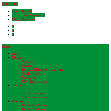
Untermenü
Geschäftsstelle
… so finden Sie zu uns
Mitglied werden
Menü
Home
Über uns
Vorstand
Satzung
Beiträge/Mitgliederverwaltung
Geschäftsstelle
Newsletter
MV – Informationen
Schwimmen
Trainer
Trainingszeiten
Schwimmen – News
Wasserball
Bundesliga Männer
Bundesliga Frauen