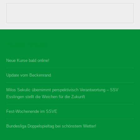
Neueste Beiträge
Neue Kurse bald online!
Update vom Beckenrand
Milos Sekulic übernimmt perspektivisch Verantwortung – SSV
Esslingen stellt die Weichen für die Zukunft
Fest-Wochenende im SSVE
Bundesliga Doppelspieltag bei schönstem Wetter!