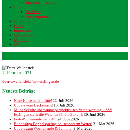
Jugendmannschaften
BFG
Das Team
Kursprogramm
Clubhaus
Links
Impressum
Swim & Fun
Mitarbeit
MV
Dörte Wellensiek
7. Februar 2021
doerte.wellensiek@ssv-esslingen.de
Neueste Beiträge
Neue Kurse bald online!
22. Juli 2026
Update vom Beckenrand
13. Juli 2026
Milos Sekulic übernimmt perspektivisch Verantwortung – SSV
Esslingen stellt die Weichen für die Zukunft
30. Juni 2026
Fest-Wochenende im SSVE
24. Juni 2026
Bundesliga Doppelspieltag bei schönstem Wetter!
21. Mai 2026
Update zum Wochenende & Termine!
8. Mai 2026