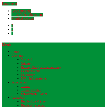
Untermenü
Geschäftsstelle
… so finden Sie zu uns
Mitglied werden
Menü
Home
Über uns
Vorstand
Satzung
Beiträge/Mitgliederverwaltung
Geschäftsstelle
Newsletter
MV – Informationen
Schwimmen
Trainer
Trainingszeiten
Schwimmen – News
Wasserball
Bundesliga Männer
Bundesliga Frauen