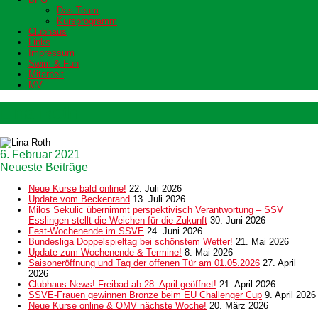
Das Team
Kursprogramm
Clubhaus
Links
Impressum
Swim & Fun
Mitarbeit
MV
Lina Roth
6. Februar 2021
Neueste Beiträge
Neue Kurse bald online!
22. Juli 2026
Update vom Beckenrand
13. Juli 2026
Milos Sekulic übernimmt perspektivisch Verantwortung – SSV
Esslingen stellt die Weichen für die Zukunft
30. Juni 2026
Fest-Wochenende im SSVE
24. Juni 2026
Bundesliga Doppelspieltag bei schönstem Wetter!
21. Mai 2026
Update zum Wochenende & Termine!
8. Mai 2026
Saisoneröffnung und Tag der offenen Tür am 01.05.2026
27. April
2026
Clubhaus News! Freibad ab 28. April geöffnet!
21. April 2026
SSVE-Frauen gewinnen Bronze beim EU Challenger Cup
9. April 2026
Neue Kurse online & OMV nächste Woche!
20. März 2026