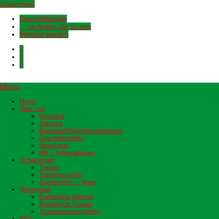
Untermenü
Geschäftsstelle
… so finden Sie zu uns
Mitglied werden
Menü
Home
Über uns
Vorstand
Satzung
Beiträge/Mitgliederverwaltung
Geschäftsstelle
Newsletter
MV – Informationen
Schwimmen
Trainer
Trainingszeiten
Schwimmen – News
Wasserball
Bundesliga Männer
Bundesliga Frauen
Jugendmannschaften
BFG