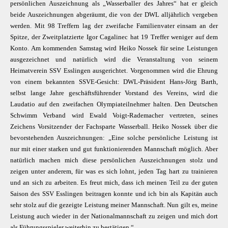
persönlichen Auszeichnung als „Wasserballer des Jahres“ hat er gleich
beide Auszeichnungen abgeräumt, die von der DWL alljährlich vergeben
werden. Mit 98 Treffern lag der zweifache Familienvater einsam an der
Spitze, der Zweitplatzierte Igor Cagalinec hat 19 Treffer weniger auf dem
Konto. Am kommenden Samstag wird Heiko Nossek für seine Leistungen
ausgezeichnet und natürlich wird die Veranstaltung von seinem
Heimatverein SSV Esslingen ausgerichtet. Vorgenommen wird die Ehrung
von einem bekannten SSVE-Gesicht: DWL-Präsident Hans-Jörg Barth,
selbst lange Jahre geschäftsführender Vorstand des Vereins, wird die
Laudatio auf den zweifachen Olympiateilnehmer halten. Den Deutschen
Schwimm Verband wird Ewald Voigt-Rademacher vertreten, seines
Zeichens Vorsitzender der Fachsparte Wasserball. Heiko Nossek über die
bevorstehenden Auszeichnungen: „Eine solche persönliche Leistung ist
nur mit einer starken und gut funktionierenden Mannschaft möglich. Aber
natürlich machen mich diese persönlichen Auszeichnungen stolz und
zeigen unter anderem, für was es sich lohnt, jeden Tag hart zu trainieren
und an sich zu arbeiten. Es freut mich, dass ich meinen Teil zu der guten
Saison des SSV Esslingen beitragen konnte und ich bin als Kapitän auch
sehr stolz auf die gezeigte Leistung meiner Mannschaft. Nun gilt es, meine
Leistung auch wieder in der Nationalmannschaft zu zeigen und mich dort
als Führungsspieler weiterhin zu bestätigen.“