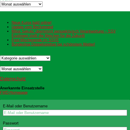
Thema
Archiv
Neueste Beiträge
Neue Kurse bald online!
Update vom Beckenrand
Milos Sekulic übernimmt perspektivisch Verantwortung – SSV
Esslingen stellt die Weichen für die Zukunft
Fest-Wochenende im SSVE
Bundesliga Doppelspieltag bei schönstem Wetter!
Kategorien
Kategorien
Archiv
Archiv
Datenschutz
Datenschutz
Anerkannte Einsatzstelle
FWD-Homepage
Login Redaktion
E-Mail oder Benutzername
Passwort