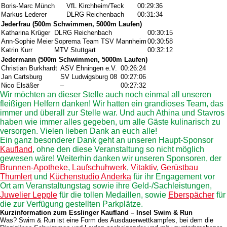
Boris-Marc Münch
VfL Kirchheim/Teck
00:29:36
Markus Lederer
DLRG Reichenbach
00:31:34
Jederfrau (500m Schwimmen, 5000m Laufen)
Katharina Krüger
DLRG Reichenbach
00:30:15
Ann-Sophie Meier
Soprema Team TSV Mannheim
00:30:58
Katrin Kurr
MTV Stuttgart
00:32:12
Jedermann (500m Schwimmen, 5000m Laufen)
Christian Burkhardt
ASV Ehningen e.V.
00:26:24
Jan Cartsburg
SV Ludwigsburg 08
00:27:06
Nico Elsäßer
–
00:27:32
Wir möchten an dieser Stelle auch noch einmal all unseren
fleißigen Helfern danken! Wir hatten ein grandioses Team, das
immer und überall zur Stelle war. Und auch Athina und Stavros
haben wie immer alles gegeben, um alle Gäste kulinarisch zu
versorgen. Vielen lieben Dank an euch alle!
Ein ganz besonderer Dank geht an unseren Haupt-Sponsor
Kaufland
, ohne den diese Veranstaltung so nicht möglich
gewesen wäre! Weiterhin danken wir unseren Sponsoren, der
Brunnen-Apotheke
,
Laufschuhwerk
,
Vitaktiv
,
Gerüstbau
Thumlert
und
Küchenstudio Anderka
für ihr Engagement vor
Ort am Veranstaltungstag sowie ihre Geld-/Sachleistungen,
Juwelier Lepple
für die tollen Medaillen, sowie
Eberspächer
für
die zur Verfügung gestellten Parkplätze.
Kurzinformation zum Esslinger Kaufland – Insel Swim & Run
Was?
Swim & Run ist eine Form des Ausdauerwettkampfes, bei dem die