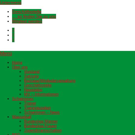
Untermenü
Geschäftsstelle
… so finden Sie zu uns
Mitglied werden
Menü
Home
Über uns
Vorstand
Satzung
Beiträge/Mitgliederverwaltung
Geschäftsstelle
Newsletter
MV – Informationen
Schwimmen
Trainer
Trainingszeiten
Schwimmen – News
Wasserball
Bundesliga Männer
Bundesliga Frauen
Jugendmannschaften
BFG