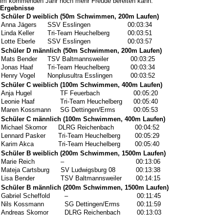
im kommenden Jahr noch mehr Freude bereiten kann.
Ergebnisse
Schüler D weiblich (50m Schwimmen, 200m Laufen)
Anna Jägers
SSV Esslingen
00:03:34
Linda Keller
Tri-Team Heuchelberg
00:03:51
Lotte Eberle
SSV Esslingen
00:03:57
Schüler D männlich (50m Schwimmen, 200m Laufen)
Mats Bender
TSV Baltmannsweiler
00:03:25
Jonas Haaf
Tri-Team Heuchelberg
00:03:34
Henry Vogel
Nonplusultra Esslingen
00:03:52
Schüler C weiblich (100m Schwimmen, 400m Laufen)
Anja Hugel
TF Feuerbach
00:05:20
Leonie Haaf
Tri-Team Heuchelberg
00:05:40
Maren Kossmann
SG Dettingen/Erms
00:05:53
Schüler C männlich (100m Schwimmen, 400m Laufen)
Michael Skomor
DLRG Reichenbach
00:04:52
Lennard Pasker
Tri-Team Heuchelberg
00:05:29
Karim Akca
Tri-Team Heuchelberg
00:05:40
Schüler B weiblich (200m Schwimmen, 1500m Laufen)
Marie Reich
–
00:13:06
Mateja Cartsburg
SV Ludwigsburg 08
00:13:38
Lisa Bender
TSV Baltmannsweiler
00:14:15
Schüler B männlich (200m Schwimmen, 1500m Laufen)
Gabriel Scheffold
–
00:11:45
Nils Kossmann
SG Dettingen/Erms
00:11:59
Andreas Skomor
DLRG Reichenbach
00:13:03