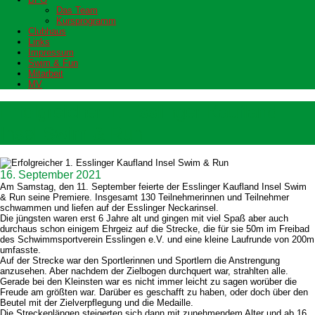
Das Team
Kursprogramm
Clubhaus
Links
Impressum
Swim & Fun
Mitarbeit
MV
Erfolgreicher 1. Esslinger Kaufland
Insel Swim & Run
16. September 2021
Am Samstag, den 11. September feierte der Esslinger Kaufland Insel Swim
& Run seine Premiere. Insgesamt 130 Teilnehmerinnen und Teilnehmer
schwammen und liefen auf der Esslinger Neckarinsel.
Die jüngsten waren erst 6 Jahre alt und gingen mit viel Spaß aber auch
durchaus schon einigem Ehrgeiz auf die Strecke, die für sie 50m im Freibad
des Schwimmsportverein Esslingen e.V. und eine kleine Laufrunde von 200m
umfasste.
Auf der Strecke war den Sportlerinnen und Sportlern die Anstrengung
anzusehen. Aber nachdem der Zielbogen durchquert war, strahlten alle.
Gerade bei den Kleinsten war es nicht immer leicht zu sagen worüber die
Freude am größten war. Darüber es geschafft zu haben, oder doch über den
Beutel mit der Zielverpflegung und die Medaille.
Die Streckenlängen steigerten sich dann mit zunehmendem Alter und ab 16