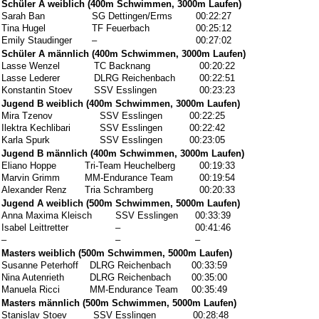
Schüler A weiblich (400m Schwimmen, 3000m Laufen)
Sarah Ban
SG Dettingen/Erms
00:22:27
Tina Hugel
TF Feuerbach
00:25:12
Emily Staudinger
–
00:27:02
Schüler A männlich (400m Schwimmen, 3000m Laufen)
Lasse Wenzel
TC Backnang
00:20:22
Lasse Lederer
DLRG Reichenbach
00:22:51
Konstantin Stoev
SSV Esslingen
00:23:23
Jugend B weiblich (400m Schwimmen, 3000m Laufen)
Mira Tzenov
SSV Esslingen
00:22:25
Ilektra Kechlibari
SSV Esslingen
00:22:42
Karla Spurk
SSV Esslingen
00:23:05
Jugend B männlich (400m Schwimmen, 3000m Laufen)
Eliano Hoppe
Tri-Team Heuchelberg
00:19:33
Marvin Grimm
MM-Endurance Team
00:19:54
Alexander Renz
Tria Schramberg
00:20:33
Jugend A weiblich (500m Schwimmen, 5000m Laufen)
Anna Maxima Kleisch
SSV Esslingen
00:33:39
Isabel Leittretter
–
00:41:46
–
–
–
Masters weiblich (500m Schwimmen, 5000m Laufen)
Susanne Peterhoff
DLRG Reichenbach
00:33:59
Nina Autenrieth
DLRG Reichenbach
00:35:00
Manuela Ricci
MM-Endurance Team
00:35:49
Masters männlich (500m Schwimmen, 5000m Laufen)
Stanislav Stoev
SSV Esslingen
00:28:48