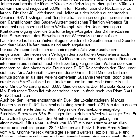
Jahren war bereits die längste Strecke zurückzulegen. Hier galt es 500m zu
schwimmen und insgesamt 5000m in fünf Runden über die Neckarinsel zu
laufen. Die über 40 Helferinnen und Helfer aus den beiden ausrichtenden
Vereinen SSV Esslingen und Nonplusultra Esslingen sorgten gemeinsam mit
den Kampfrichtern des Baden-Württembergischen Triathlon Verbands für
einen reibungslosen und fairen Wettkampf. Von der Registrierung zur
Kontaktverfolgung über die Startunterlagen-Ausgabe, das Bahnen-Zählen
beim Schwimmen, das Einweisen in der Wechselzone und auf der
Laufstrecke bis hin zur Zielverpflegung wurden die Sportlerinnen und Sportler
von den vielen Helfern betreut und auch angefeuert.
Für das Anfeuern hatte sich auch eine große Zahl von Zuschauern
eingefunden, die neben dem Verfolgen des sportlichen Geschehens auch
Gelegenheit hatten, sich auf dem Gelände an diversen Sponsorenständen zu
informieren und natürlich auch die Bewirtung zu genießen. Währenddessen
machten bei den Masters die Frauen des DLRG Reichenbach den Sieg unter
sich aus. Nina Autenrieth schwamm die 500m mit 8:38 Minuten fast eine
Minute schneller als Ihre Vereinskameradin Susanne Peterhoff, doch diese
drehte den Spieß auf der Laufstrecke um und lief am Ende ihrerseits mit
einer Minute Vorsprung nach 33:59 Minuten durchs Ziel. Manuela Ricci vom
MM-Endurance Team lief mit der schnellsten Laufzeit noch von Platz 5 auf
Platz 3 nach vorn.
Auch bei den Herren entbrannte ein Duell der Lokalmatadoren. Markus
Lederer von der DLRG Reichenbach stieg bereits nach 7:21 Minuten aus dem
Wasser und feierte das auf dem Weg in die Wechselzone ausgiebig.
Stanislav Stoev vom SSV Esslingen lies sich beim Wechsel weniger Zeit. Er
hatte allerdings auch fast drei Minuten aufzuholen. Das gelang ihm
eindrucksvoll. Mit seiner Laufzeit von 18:07 Minuten stürmte er an allen
vorbei und nach insgesamt 28:49 Minuten auf Platz 1. Boris-Marc Münch
vom VfL Kirchheim/Teck verteidigte seinen zweiten Platz bis ins Ziel und
Markus Lederer erzielte am Ende mit hauchdünnem Vorsprung noch Platz 3.