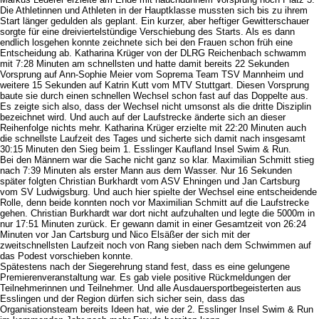
Die Athletinnen und Athleten in der Hauptklasse mussten sich bis zu ihrem
Start länger gedulden als geplant. Ein kurzer, aber heftiger Gewitterschauer
sorgte für eine dreiviertelstündige Verschiebung des Starts. Als es dann
endlich losgehen konnte zeichnete sich bei den Frauen schon früh eine
Entscheidung ab. Katharina Krüger von der DLRG Reichenbach schwamm
mit 7:28 Minuten am schnellsten und hatte damit bereits 22 Sekunden
Vorsprung auf Ann-Sophie Meier vom Soprema Team TSV Mannheim und
weitere 15 Sekunden auf Katrin Kutt vom MTV Stuttgart. Diesen Vorsprung
baute sie durch einen schnellen Wechsel schon fast auf das Doppelte aus.
Es zeigte sich also, dass der Wechsel nicht umsonst als die dritte Disziplin
bezeichnet wird. Und auch auf der Laufstrecke änderte sich an dieser
Reihenfolge nichts mehr. Katharina Krüger erzielte mit 22:20 Minuten auch
die schnellste Laufzeit des Tages und sicherte sich damit nach insgesamt
30:15 Minuten den Sieg beim 1. Esslinger Kaufland
Insel Swim & Run.
Bei den Männern war die Sache nicht ganz so klar. Maximilian Schmitt stieg
nach 7:39 Minuten als erster Mann aus dem Wasser. Nur 16 Sekunden
später folgten Christian Burkhardt vom ASV Ehningen und Jan Cartsburg
vom SV Ludwigsburg. Und auch hier spielte der Wechsel eine entscheidende
Rolle, denn beide konnten noch vor Maximilian Schmitt auf die Laufstrecke
gehen. Christian Burkhardt war dort nicht aufzuhalten und legte die 5000m in
nur 17:51 Minuten zurück. Er gewann damit in einer Gesamtzeit von 26:24
Minuten vor Jan Cartsburg und Nico Elsäßer der sich mit der
zweitschnellsten Laufzeit noch von Rang sieben nach dem Schwimmen auf
das Podest vorschieben konnte.
Spätestens nach der Siegerehrung stand fest, dass es eine gelungene
Premierenveranstaltung war. Es gab viele positive Rückmeldungen der
Teilnehmerinnen und Teilnehmer. Und alle Ausdauersportbegeisterten aus
Esslingen und der Region dürfen sich sicher sein, dass das
Organisationsteam bereits Ideen hat, wie der 2. Esslinger Insel Swim & Run