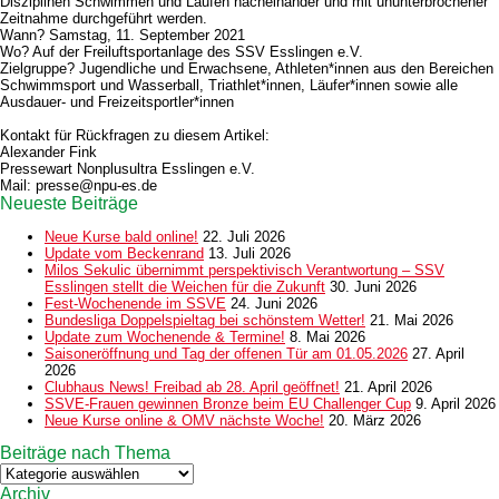
Disziplinen
Schwimmen und Laufen nacheinander und mit ununterbrochener
Zeitnahme
durchgeführt werden.
Wann?
Samstag, 11. September 2021
Wo?
Auf der Freiluftsportanlage des SSV Esslingen e.V.
Zielgruppe?
Jugendliche und Erwachsene, Athleten*innen aus den Bereichen
Schwimmsport und Wasserball, Triathlet*innen, Läufer*innen sowie alle
Ausdauer- und Freizeitsportler*innen
Kontakt für Rückfragen zu diesem Artikel:
Alexander Fink
Pressewart
Nonplusultra Esslingen e.V.
Mail: presse@npu-es.de
Neueste Beiträge
Neue Kurse bald online!
22. Juli 2026
Update vom Beckenrand
13. Juli 2026
Milos Sekulic übernimmt perspektivisch Verantwortung – SSV
Esslingen stellt die Weichen für die Zukunft
30. Juni 2026
Fest-Wochenende im SSVE
24. Juni 2026
Bundesliga Doppelspieltag bei schönstem Wetter!
21. Mai 2026
Update zum Wochenende & Termine!
8. Mai 2026
Saisoneröffnung und Tag der offenen Tür am 01.05.2026
27. April
2026
Clubhaus News! Freibad ab 28. April geöffnet!
21. April 2026
SSVE-Frauen gewinnen Bronze beim EU Challenger Cup
9. April 2026
Neue Kurse online & OMV nächste Woche!
20. März 2026
Beiträge nach Thema
Beiträge
nach
Archiv