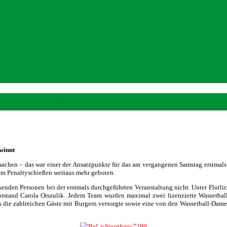
„Waterpolo Tasting“
winnt
 machen – das war einer der Ansatzpunkte für das am vergangenen Samstag erstmal
em Penaltyschießen weitaus mehr geboten.
esenden Personen bei der erstmals durchgeführten Veranstaltung nicht. Unter Flutl
stand Carola Orszulik. Jedem Team wurden maximal zwei lizenzierte Wasserbal
s die zahlreichen Gäste mit Burgern versorgte sowie eine von den Wasserball-Dame