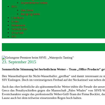
Jugendmannschaften
BFG
Das Team
Kursprogramm
Clubhaus
Links
Impressum
Swim & Fun
Mitarbeit
MV
Gelungene Premiere beim SSVE: 
23. September 2015
Sommerliche Stimmung bei herbstlichem Wetter – Team „Office Products“ ge
Den Wasserballsport für Nicht-Wasserballer „greifbar“ und damit interessant zu
SSV Esslingen. Doch im vereinseigenen Freibad auf der Neckarinsel war neben d
Auch das eher herbstliche als spätsommerliche Wetter trübte die Freude der anw
Greco das Penaltyschießen gegen die Mannschaft „Pales Whales“ von SSVE-Vor
Eventcharakter sorgte das professionelle Weber-Grill-Team der Firma Bocklet, da
Laune auch bei dem teilweise einsetzenden Regen hoch halten.