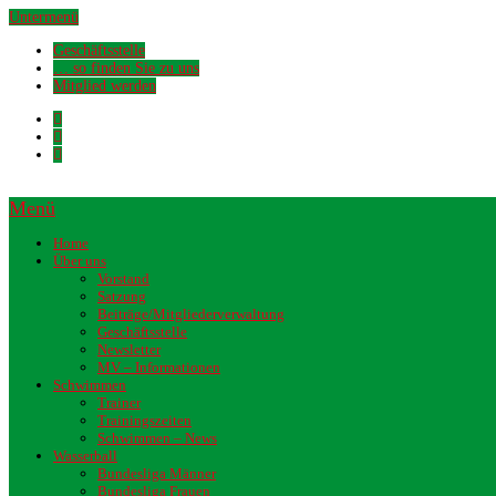
Untermenü
Geschäftsstelle
… so finden Sie zu uns
Mitglied werden
Menü
Home
Über uns
Vorstand
Satzung
Beiträge/Mitgliederverwaltung
Geschäftsstelle
Newsletter
MV – Informationen
Schwimmen
Trainer
Trainingszeiten
Schwimmen – News
Wasserball
Bundesliga Männer
Bundesliga Frauen