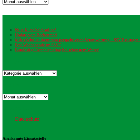
Archiv
Neueste Beiträge
Neue Kurse bald online!
Update vom Beckenrand
Milos Sekulic übernimmt perspektivisch Verantwortung – SSV Esslingen st
Fest-Wochenende im SSVE
Bundesliga Doppelspieltag bei schönstem Wetter!
Kategorien
Kategorien
Archiv
Archiv
Datenschutz
Datenschutz
Anerkannte Einsatzstelle