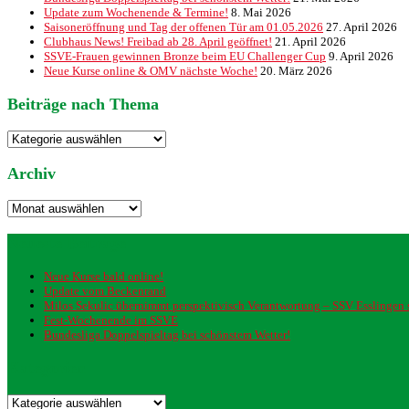
Update zum Wochenende & Termine!
8. Mai 2026
Saisoneröffnung und Tag der offenen Tür am 01.05.2026
27. April 2026
Clubhaus News! Freibad ab 28. April geöffnet!
21. April 2026
SSVE-Frauen gewinnen Bronze beim EU Challenger Cup
9. April 2026
Neue Kurse online & OMV nächste Woche!
20. März 2026
Beiträge nach Thema
Beiträge
nach
Thema
Archiv
Archiv
Neueste Beiträge
Neue Kurse bald online!
Update vom Beckenrand
Milos Sekulic übernimmt perspektivisch Verantwortung – SSV Esslingen st
Fest-Wochenende im SSVE
Bundesliga Doppelspieltag bei schönstem Wetter!
Kategorien
Kategorien