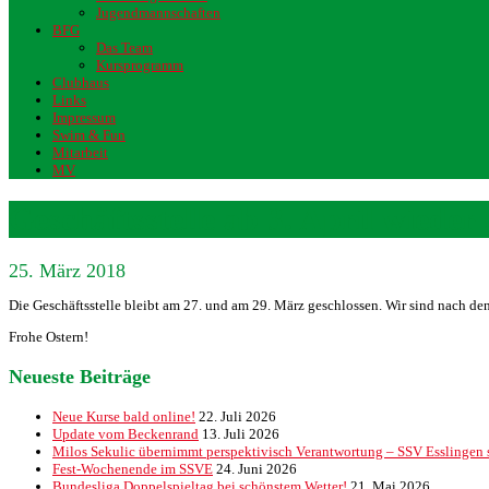
Jugendmannschaften
BFG
Das Team
Kursprogramm
Clubhaus
Links
Impressum
Swim & Fun
Mitarbeit
MV
Geschäftsstelle ab 3. April wieder 
25. März 2018
Die Geschäftsstelle bleibt am 27. und am 29. März geschlossen. Wir sind nach den
Frohe Ostern!
Neueste Beiträge
Neue Kurse bald online!
22. Juli 2026
Update vom Beckenrand
13. Juli 2026
Milos Sekulic übernimmt perspektivisch Verantwortung – SSV Esslingen st
Fest-Wochenende im SSVE
24. Juni 2026
Bundesliga Doppelspieltag bei schönstem Wetter!
21. Mai 2026