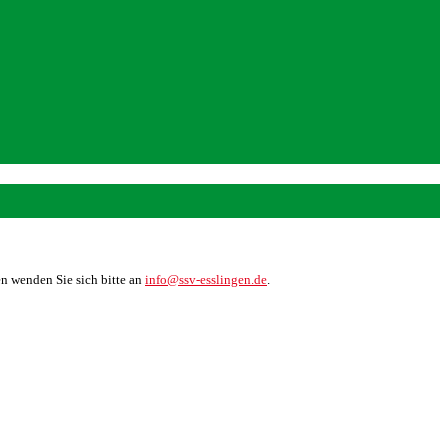
en wenden Sie sich bitte an
info@ssv-esslingen.de
.