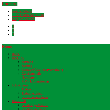
Untermenü
Geschäftsstelle
… so finden Sie zu uns
Mitglied werden
Menü
Home
Über uns
Vorstand
Satzung
Beiträge/Mitgliederverwaltung
Geschäftsstelle
Newsletter
MV – Informationen
Schwimmen
Trainer
Trainingszeiten
Schwimmen – News
Wasserball
Bundesliga Männer
Bundesliga Frauen