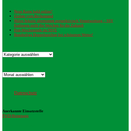
Neueste Beiträge
Neue Kurse bald online!
Update vom Beckenrand
Milos Sekulic übernimmt perspektivisch Verantwortung – SSV
Esslingen stellt die Weichen für die Zukunft
Fest-Wochenende im SSVE
Bundesliga Doppelspieltag bei schönstem Wetter!
Kategorien
Kategorien
Archiv
Archiv
Datenschutz
Datenschutz
Anerkannte Einsatzstelle
FWD-Homepage
Login Redaktion