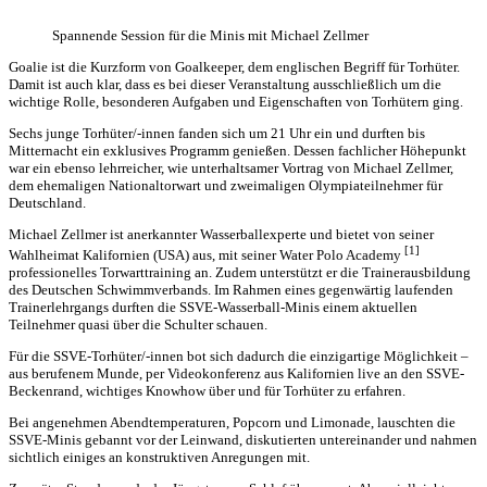
Spannende Session für die Minis mit Michael Zellmer
Goalie ist die Kurzform von Goalkeeper, dem englischen Begriff für Torhüter.
Damit ist auch klar, dass es bei dieser Veranstaltung ausschließlich um die
wichtige Rolle, besonderen Aufgaben und Eigenschaften von Torhütern ging.
Sechs junge Torhüter/-innen fanden sich um 21 Uhr ein und durften bis
Mitternacht ein exklusives Programm genießen. Dessen fachlicher Höhepunkt
war ein ebenso lehrreicher, wie unterhaltsamer Vortrag von Michael Zellmer,
dem ehemaligen Nationaltorwart und zweimaligen Olympiateilnehmer für
Deutschland.
Michael Zellmer ist anerkannter Wasserballexperte und bietet von seiner
[1]
Wahlheimat Kalifornien (USA) aus, mit seiner Water Polo Academy
professionelles Torwarttraining an. Zudem unterstützt er die Trainerausbildung
des Deutschen Schwimmverbands. Im Rahmen eines gegenwärtig laufenden
Trainerlehrgangs durften die SSVE-Wasserball-Minis einem aktuellen
Teilnehmer quasi über die Schulter schauen.
Für die SSVE-Torhüter/-innen bot sich dadurch die einzigartige Möglichkeit –
aus berufenem Munde, per Videokonferenz aus Kalifornien live an den SSVE-
Beckenrand, wichtiges Knowhow über und für Torhüter zu erfahren.
Bei angenehmen Abendtemperaturen, Popcorn und Limonade, lauschten die
SSVE-Minis gebannt vor der Leinwand, diskutierten untereinander und nahmen
sichtlich einiges an konstruktiven Anregungen mit.