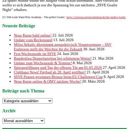
Zu später Stunde wurde der Jüngste vom Schlaf übermannt. Aber vielleicht
wollte er sich dadurch ja nur die Spannung bis zur nächsten „SSVE Goalie
Night“ erhalten.
[1] Web-Link Water Polo Academy – The perfect Goalie:
https://xquixus.nevercodealone.de/the-perfect-goalie
Neueste Beiträge
Neue Kurse bald online!
22. Juli 2026
Update vom Beckenrand
13. Juli 2026
Milos Sekulic übernimmt perspektivisch Verantwortung – SSV
Esslingen stellt die Weichen für die Zukunft
30. Juni 2026
Fest-Wochenende im SSVE
24. Juni 2026
Bundesliga Doppelspieltag bei schönstem Wetter!
21. Mai 2026
Update zum Wochenende & Termine!
8. Mai 2026
Saisoneröffnung und Tag der offenen Tür am 01.05.2026
27. April 2026
Clubhaus News! Freibad ab 28. April geöffnet!
21. April 2026
SSVE-Frauen gewinnen Bronze beim EU Challenger Cup
9. April 2026
Neue Kurse online & OMV nächste Woche!
20. März 2026
Beiträge nach Thema
Beiträge
nach
Thema
Archiv
Archiv