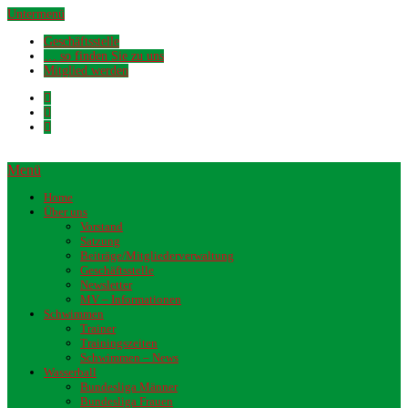
Untermenü
Geschäftsstelle
… so finden Sie zu uns
Mitglied werden
Menü
Home
Über uns
Vorstand
Satzung
Beiträge/Mitgliederverwaltung
Geschäftsstelle
Newsletter
MV – Informationen
Schwimmen
Trainer
Trainingszeiten
Schwimmen – News
Wasserball
Bundesliga Männer
Bundesliga Frauen