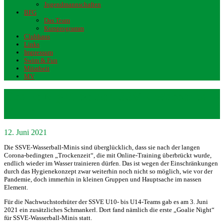
Jugendmannschaften
BFG
Das Team
Kursprogramm
Clubhaus
Links
Impressum
Swim & Fun
Mitarbeit
MV
Goalie Night beiden SSVE Wasserball-
Minis
12. Juni 2021
Die SSVE-Wasserball-Minis sind überglücklich, dass sie nach der langen
Corona-bedingten „Trockenzeit“, die mit Online-Training überbrückt wurde,
endlich wieder im Wasser trainieren dürfen. Das ist wegen der Einschränkungen
durch das Hygienekonzept zwar weiterhin noch nicht so möglich, wie vor der
Pandemie, doch immerhin in kleinen Gruppen und Hauptsache im nassen
Element.
Für die Nachwuchstorhüter der SSVE U10- bis U14-Teams gab es am 3. Juni
2021 ein zusätzliches Schmankerl. Dort fand nämlich die erste „Goalie Night“
für SSVE-Wasserball-Minis statt.