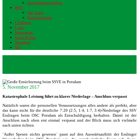
Jugendmannschaften
BFG
Das Team
Kursprogramm
Clubhaus
Links
Impressum
Swim & Fun
Mitarbeit
MV
Große Ernüchterung beim SSVE in
Potsdam
5. November 2017
Katastrophale Leistung führt zu klarer Niederlage – Anschluss verpasst
Natürlich waren die personellen Voraussetzungen alles andere als perfekt, aber
das kann nicht für die deutliche 7:20 (2:5, 1:4, 1:7, 3:4)-Niederlage des SSV
Esslingen beim OSC Potsdam als Entschuldigung herhalten. Damit ist der
Anschluss nach oben erst einmal verpasst und der Blick muss sich vielmehr
nach unten richten.
`Außer Spesen nichts gewesen´ passt auf den Auswärtsauftritt der Esslinger