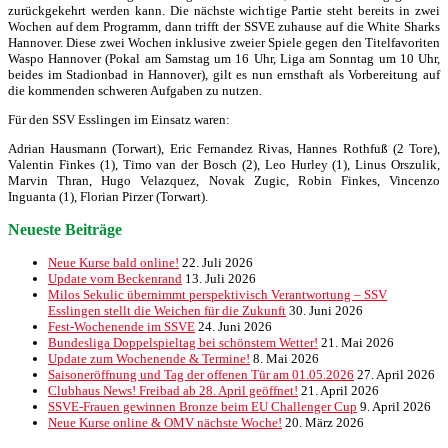
zurückgekehrt werden kann. Die nächste wichtige Partie steht bereits in zwei
Wochen auf dem Programm, dann trifft der SSVE zuhause auf die White Sharks
Hannover. Diese zwei Wochen inklusive zweier Spiele gegen den Titelfavoriten
Waspo Hannover (Pokal am Samstag um 16 Uhr, Liga am Sonntag um 10 Uhr,
beides im Stadionbad in Hannover), gilt es nun ernsthaft als Vorbereitung auf
die kommenden schweren Aufgaben zu nutzen.
Für den SSV Esslingen im Einsatz waren:
Adrian Hausmann (Torwart), Eric Fernandez Rivas, Hannes Rothfuß (2 Tore),
Valentin Finkes (1), Timo van der Bosch (2), Leo Hurley (1), Linus Orszulik,
Marvin Thran, Hugo Velazquez, Novak Zugic, Robin Finkes, Vincenzo
Inguanta (1), Florian Pirzer (Torwart).
Neueste Beiträge
Neue Kurse bald online!
22. Juli 2026
Update vom Beckenrand
13. Juli 2026
Milos Sekulic übernimmt perspektivisch Verantwortung – SSV
Esslingen stellt die Weichen für die Zukunft
30. Juni 2026
Fest-Wochenende im SSVE
24. Juni 2026
Bundesliga Doppelspieltag bei schönstem Wetter!
21. Mai 2026
Update zum Wochenende & Termine!
8. Mai 2026
Saisoneröffnung und Tag der offenen Tür am 01.05.2026
27. April 2026
Clubhaus News! Freibad ab 28. April geöffnet!
21. April 2026
SSVE-Frauen gewinnen Bronze beim EU Challenger Cup
9. April 2026
Neue Kurse online & OMV nächste Woche!
20. März 2026