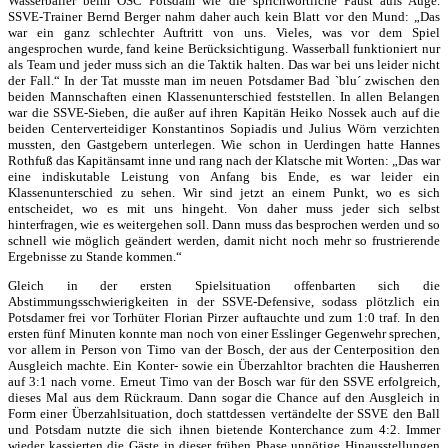
Wasserballer beim OSC Potsdam wie die sprichwörtliche Faust aufs Auge.
SSVE-Trainer Bernd Berger nahm daher auch kein Blatt vor den Mund: „Das
war ein ganz schlechter Auftritt von uns. Vieles, was vor dem Spiel
angesprochen wurde, fand keine Berücksichtigung. Wasserball funktioniert nur
als Team und jeder muss sich an die Taktik halten. Das war bei uns leider nicht
der Fall.“ In der Tat musste man im neuen Potsdamer Bad `blu´ zwischen den
beiden Mannschaften einen Klassenunterschied feststellen. In allen Belangen
war die SSVE-Sieben, die außer auf ihren Kapitän Heiko Nossek auch auf die
beiden Centerverteidiger Konstantinos Sopiadis und Julius Wörn verzichten
mussten, den Gastgebern unterlegen. Wie schon in Uerdingen hatte Hannes
Rothfuß das Kapitänsamt inne und rang nach der Klatsche mit Worten: „Das war
eine indiskutable Leistung von Anfang bis Ende, es war leider ein
Klassenunterschied zu sehen. Wir sind jetzt an einem Punkt, wo es sich
entscheidet, wo es mit uns hingeht. Von daher muss jeder sich selbst
hinterfragen, wie es weitergehen soll. Dann muss das besprochen werden und so
schnell wie möglich geändert werden, damit nicht noch mehr so frustrierende
Ergebnisse zu Stande kommen.“
Gleich in der ersten Spielsituation offenbarten sich die
Abstimmungsschwierigkeiten in der SSVE-Defensive, sodass plötzlich ein
Potsdamer frei vor Torhüter Florian Pirzer auftauchte und zum 1:0 traf. In den
ersten fünf Minuten konnte man noch von einer Esslinger Gegenwehr sprechen,
vor allem in Person von Timo van der Bosch, der aus der Centerposition den
Ausgleich machte. Ein Konter- sowie ein Überzahltor brachten die Hausherren
auf 3:1 nach vorne. Erneut Timo van der Bosch war für den SSVE erfolgreich,
dieses Mal aus dem Rückraum. Dann sogar die Chance auf den Ausgleich in
Form einer Überzahlsituation, doch stattdessen vertändelte der SSVE den Ball
und Potsdam nutzte die sich ihnen bietende Konterchance zum 4:2. Immer
wieder kassierten die Gäste in dieser frühen Phase unnötige Hinausstellungen