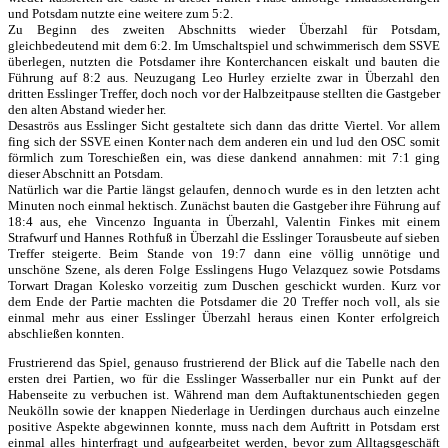
und Potsdam nutzte eine weitere zum 5:2.
Zu Beginn des zweiten Abschnitts wieder Überzahl für Potsdam,
gleichbedeutend mit dem 6:2. Im Umschaltspiel und schwimmerisch dem SSVE
überlegen, nutzten die Potsdamer ihre Konterchancen eiskalt und bauten die
Führung auf 8:2 aus. Neuzugang Leo Hurley erzielte zwar in Überzahl den
dritten Esslinger Treffer, doch noch vor der Halbzeitpause stellten die Gastgeber
den alten Abstand wieder her.
Desaströs aus Esslinger Sicht gestaltete sich dann das dritte Viertel. Vor allem
fing sich der SSVE einen Konter nach dem anderen ein und lud den OSC somit
förmlich zum Toreschießen ein, was diese dankend annahmen: mit 7:1 ging
dieser Abschnitt an Potsdam.
Natürlich war die Partie längst gelaufen, dennoch wurde es in den letzten acht
Minuten noch einmal hektisch. Zunächst bauten die Gastgeber ihre Führung auf
18:4 aus, ehe Vincenzo Inguanta in Überzahl, Valentin Finkes mit einem
Strafwurf und Hannes Rothfuß in Überzahl die Esslinger Torausbeute auf sieben
Treffer steigerte. Beim Stande von 19:7 dann eine völlig unnötige und
unschöne Szene, als deren Folge Esslingens Hugo Velazquez sowie Potsdams
Torwart Dragan Kolesko vorzeitig zum Duschen geschickt wurden. Kurz vor
dem Ende der Partie machten die Potsdamer die 20 Treffer noch voll, als sie
einmal mehr aus einer Esslinger Überzahl heraus einen Konter erfolgreich
abschließen konnten.
Frustrierend das Spiel, genauso frustrierend der Blick auf die Tabelle nach den
ersten drei Partien, wo für die Esslinger Wasserballer nur ein Punkt auf der
Habenseite zu verbuchen ist. Während man dem Auftaktunentschieden gegen
Neukölln sowie der knappen Niederlage in Uerdingen durchaus auch einzelne
positive Aspekte abgewinnen konnte, muss nach dem Auftritt in Potsdam erst
einmal alles hinterfragt und aufgearbeitet werden, bevor zum Alltagsgeschäft