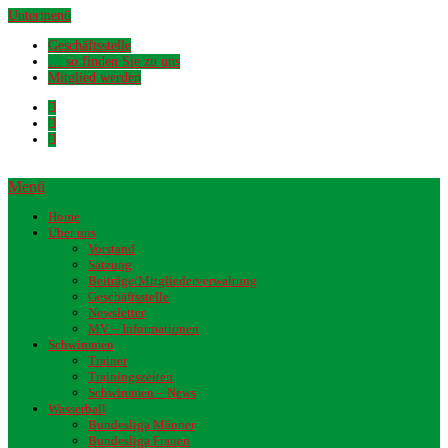
Untermenü
Geschäftsstelle
… so finden Sie zu uns
Mitglied werden
Menü
Home
Über uns
Vorstand
Satzung
Beiträge/Mitgliederverwaltung
Geschäftsstelle
Newsletter
MV – Informationen
Schwimmen
Trainer
Trainingszeiten
Schwimmen – News
Wasserball
Bundesliga Männer
Bundesliga Frauen