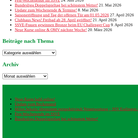
Fest-Wochenende im SSVE
24. Juni 2026
Bundesliga Doppelspieltag bei schönstem Wetter!
21. Mai 2026
Update zum Wochenende & Termine!
8. Mai 2026
Saisoneröffnung und Tag der offenen Tür am 01.05.2026
27. April 2026
Clubhaus News! Freibad ab 28. April geöffnet!
21. April 2026
SSVE-Frauen gewinnen Bronze beim EU Challenger Cup
9. April 2026
Neue Kurse online & OMV nächste Woche!
20. März 2026
Beiträge nach Thema
Beiträge
nach
Thema
Archiv
Archiv
Neueste Beiträge
Neue Kurse bald online!
Update vom Beckenrand
Milos Sekulic übernimmt perspektivisch Verantwortung – SSV Esslingen st
Fest-Wochenende im SSVE
Bundesliga Doppelspieltag bei schönstem Wetter!
Kategorien