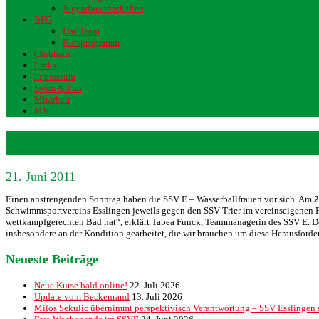
Jugendmannschaften
BFG
Das Team
Kursprogramm
Clubhaus
Links
Impressum
Swim & Fun
Mitarbeit
MV
Harter Sonntag für die SSV E – F
21. Juni 2011
Einen anstrengenden Sonntag haben die SSV E – Wasserballfrauen vor sich. Am
2
Schwimmsportvereins Esslingen jeweils gegen den SSV Trier im vereinseigenen Fr
wettkampfgerechten Bad hat“, erklärt Tabea Funck, Teammanagerin des SSV E. De
insbesondere an der Kondition gearbeitet, die wir brauchen um diese Herausforde
Neueste Beiträge
Neue Kurse bald online!
22. Juli 2026
Update vom Beckenrand
13. Juli 2026
Milos Sekulic übernimmt perspektivisch Verantwortung – SSV Esslingen st