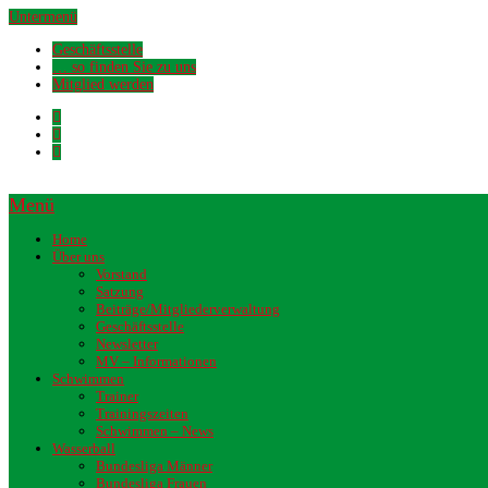
Untermenü
Geschäftsstelle
… so finden Sie zu uns
Mitglied werden
Menü
Home
Über uns
Vorstand
Satzung
Beiträge/Mitgliederverwaltung
Geschäftsstelle
Newsletter
MV – Informationen
Schwimmen
Trainer
Trainingszeiten
Schwimmen – News
Wasserball
Bundesliga Männer
Bundesliga Frauen