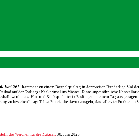
rauen
6. Juni 2011
kommt es zu einem Doppelspieltag in der zweiten Bundesliga Süd de
eibad auf der Esslinger Neckarinsel ins Wasser.
„Diese ungewöhnliche Konstellatio
shalb werde jetzt Hin- und Rückspiel hier in Esslingen an einem Tag ausgetragen
rung zu bestehen“, sagt Tabea Funck, die davon ausgeht, dass alle vier Punkte am S
ellt die Weichen für die Zukunft
30. Juni 2026