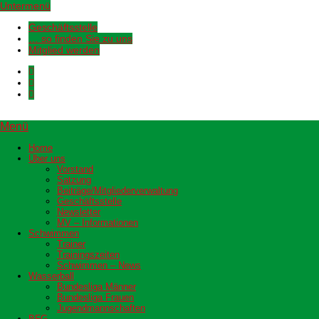
Untermenü
Geschäftsstelle
… so finden Sie zu uns
Mitglied werden
Menü
Home
Über uns
Vorstand
Satzung
Beiträge/Mitgliederverwaltung
Geschäftsstelle
Newsletter
MV – Informationen
Schwimmen
Trainer
Trainingszeiten
Schwimmen – News
Wasserball
Bundesliga Männer
Bundesliga Frauen
Jugendmannschaften
BFG