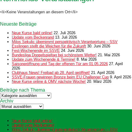
<li>Keine Veranstaltungen an diesem Ort</li>
Neueste Beiträge
Neue Kurse bald online!
22. Juli 2026
Update vom Beckenrand
13. Juli 2026
Milos Sekulic übernimmt perspektivisch Verantwortung – SSV
Esslingen stellt die Weichen für die Zukunft
30. Juni 2026
Fest-Wochenende im SSVE
24. Juni 2026
Bundesliga Doppelspieltag bei schönstem Wetter!
21. Mai 2026
Update zum Wochenende & Termine!
8. Mai 2026
Saisoneröffnung und Tag der offenen Tür am 01.05.2026
27. April
2026
Clubhaus News! Freibad ab 28. April geöffnet!
21. April 2026
SSVE-Frauen gewinnen Bronze beim EU Challenger Cup
9. April 2026
Neue Kurse online & OMV nächste Woche!
20. März 2026
Beiträge nach Thema
Beiträge
nach
Archiv
Thema
Archiv
Neueste Beiträge
Neue Kurse bald online!
Update vom Beckenrand
Milos Sekulic übernimmt perspektivisch Verantwortung – SSV