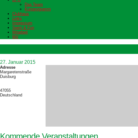
Das Team
Kursprogramm
Clubhaus
Links
Impressum
Swim & Fun
Mitarbeit
MV
Schwimmstadion Duisburg
27. Januar 2015
Adresse
Margaretenstraße
Duisburg
47055
Deutschland
Kommende Veranstaltungen