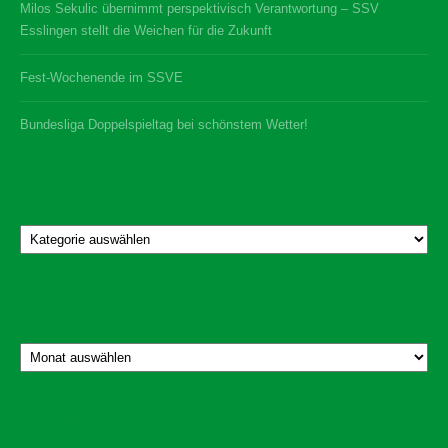
Milos Sekulic übernimmt perspektivisch Verantwortung – SSV
Esslingen stellt die Weichen für die Zukunft
Fest-Wochenende im SSVE
Bundesliga Doppelspieltag bei schönstem Wetter!
Kategorien
Kategorien
Archiv
Archiv
Datenschutz