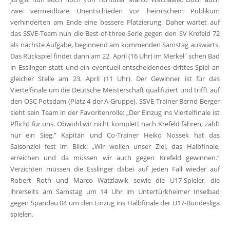
zwei vermeidbare Unentschieden vor heimischem Publikum
verhinderten am Ende eine bessere Platzierung. Daher wartet auf
das SSVE-Team nun die Best-of-three-Serie gegen den SV Krefeld 72
als nächste Aufgabe, beginnend am kommenden Samstag auswärts.
Das Rückspiel findet dann am 22. April (16 Uhr) im Merkel´schen Bad
in Esslingen statt und ein eventuell entscheidendes drittes Spiel an
gleicher Stelle am 23. April (11 Uhr). Der Gewinner ist für das
Viertelfinale um die Deutsche Meisterschaft qualifiziert und trifft auf
den OSC Potsdam (Platz 4 der A-Gruppe). SSVE-Trainer Bernd Berger
sieht sein Team in der Favoritenrolle: „Der Einzug ins Viertelfinale ist
Pflicht für uns. Obwohl wir nicht komplett nach Krefeld fahren, zählt
nur ein Sieg.“ Kapitän und Co-Trainer Heiko Nossek hat das
Saisonziel fest im Blick: „Wir wollen unser Ziel, das Halbfinale,
erreichen und da müssen wir auch gegen Krefeld gewinnen.“
Verzichten müssen die Esslinger dabei auf jeden Fall wieder auf
Robert Roth und Marco Watzlawik sowie die U17-Spieler, die
ihrerseits am Samstag um 14 Uhr im Untertürkheimer Inselbad
gegen Spandau 04 um den Einzug ins Halbfinale der U17-Bundesliga
spielen.