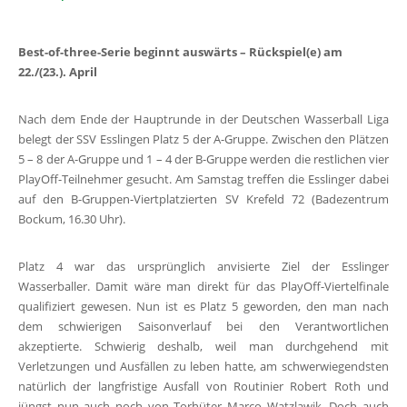
Best-of-three-Serie beginnt auswärts – Rückspiel(e) am
22./(23.). April
Nach dem Ende der Hauptrunde in der Deutschen Wasserball Liga
belegt der SSV Esslingen Platz 5 der A-Gruppe. Zwischen den Plätzen
5 – 8 der A-Gruppe und 1 – 4 der B-Gruppe werden die restlichen vier
PlayOff-Teilnehmer gesucht. Am Samstag treffen die Esslinger dabei
auf den B-Gruppen-Viertplatzierten SV Krefeld 72 (Badezentrum
Bockum, 16.30 Uhr).
Platz 4 war das ursprünglich anvisierte Ziel der Esslinger
Wasserballer. Damit wäre man direkt für das PlayOff-Viertelfinale
qualifiziert gewesen. Nun ist es Platz 5 geworden, den man nach
dem schwierigen Saisonverlauf bei den Verantwortlichen
akzeptierte. Schwierig deshalb, weil man durchgehend mit
Verletzungen und Ausfällen zu leben hatte, am schwerwiegendsten
natürlich der langfristige Ausfall von Routinier Robert Roth und
jüngst nun auch noch von Torhüter Marco Watzlawik. Doch auch