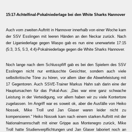
15:17-Achtelfinal-Pokalniederlage bei den White Sharks Hannover
Auch vom zweiten Auftritt in Hannover innerhalb von einer Woche kam
der SSV Esslingen mit leeren Händen an den Neckar zurück. Nach
der Liganiederlage gegen Waspo gab es nun eine unerwartete 17:15
(5:3, 3:5, 5:3, 4:4)-Pokalniederlage gegen die White Sharks Hannover.
Noch lange nach dem Schlusspfiff gab es bei den Spielern des SSV
Esslingen nicht nur enttäuschte Gesichter, sondern auch viele
selbstkritische Töne zu hören, vor allem über die Abwehrleistung mit
17 Gegentoren. Auch SSVE-Trainer Markus Hahn sah darin eine der
Hauptursachen für das Pokal-Aus: „Das war eine ganz schwache
Leistung in der Verteidigung, vor allem haben wir zu viele Kontertore
zugelassen. Im Angriff war es soweit ok, aber die Ausfälle von Heiko
Nossek, Mike Troll und Jan Glaser waren leider nicht zu
kompensieren.“ Heiko Nossek kam nach einem starken Auftritt mit der
Nationalmannschaft mit einer Grippe aus Montenegro zurück, Mike
Troll hatte Studienverpflichtungen und Jan Glaser laboriert noch an