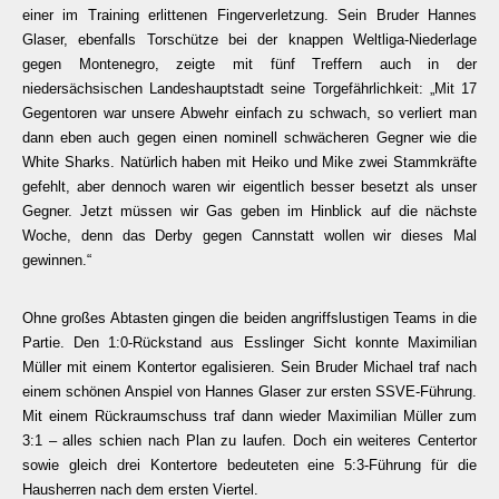
einer im Training erlittenen Fingerverletzung. Sein Bruder Hannes
Glaser, ebenfalls Torschütze bei der knappen Weltliga-Niederlage
gegen Montenegro, zeigte mit fünf Treffern auch in der
niedersächsischen Landeshauptstadt seine Torgefährlichkeit: „Mit 17
Gegentoren war unsere Abwehr einfach zu schwach, so verliert man
dann eben auch gegen einen nominell schwächeren Gegner wie die
White Sharks. Natürlich haben mit Heiko und Mike zwei Stammkräfte
gefehlt, aber dennoch waren wir eigentlich besser besetzt als unser
Gegner. Jetzt müssen wir Gas geben im Hinblick auf die nächste
Woche, denn das Derby gegen Cannstatt wollen wir dieses Mal
gewinnen.“
Ohne großes Abtasten gingen die beiden angriffslustigen Teams in die
Partie. Den 1:0-Rückstand aus Esslinger Sicht konnte Maximilian
Müller mit einem Kontertor egalisieren. Sein Bruder Michael traf nach
einem schönen Anspiel von Hannes Glaser zur ersten SSVE-Führung.
Mit einem Rückraumschuss traf dann wieder Maximilian Müller zum
3:1 – alles schien nach Plan zu laufen. Doch ein weiteres Centertor
sowie gleich drei Kontertore bedeuteten eine 5:3-Führung für die
Hausherren nach dem ersten Viertel.