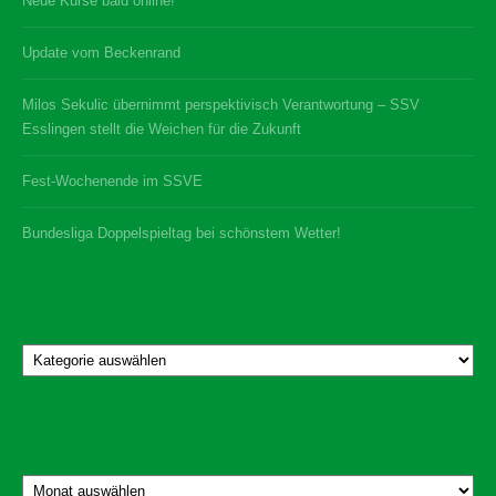
Neue Kurse bald online!
Update vom Beckenrand
Milos Sekulic übernimmt perspektivisch Verantwortung – SSV
Esslingen stellt die Weichen für die Zukunft
Fest-Wochenende im SSVE
Bundesliga Doppelspieltag bei schönstem Wetter!
Kategorien
Kategorien
Archiv
Archiv