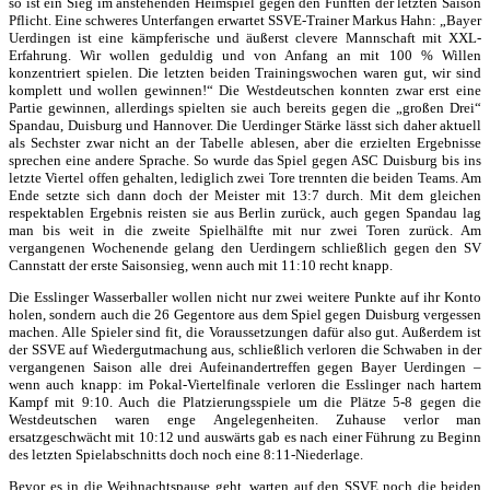
so ist ein Sieg im anstehenden Heimspiel gegen den Fünften der letzten Saison
Pflicht. Eine schweres Unterfangen erwartet SSVE-Trainer Markus Hahn: „Bayer
Uerdingen ist eine kämpferische und äußerst clevere Mannschaft mit XXL-
Erfahrung. Wir wollen geduldig und von Anfang an mit 100 % Willen
konzentriert spielen. Die letzten beiden Trainingswochen waren gut, wir sind
komplett und wollen gewinnen!“ Die Westdeutschen konnten zwar erst eine
Partie gewinnen, allerdings spielten sie auch bereits gegen die „großen Drei“
Spandau, Duisburg und Hannover. Die Uerdinger Stärke lässt sich daher aktuell
als Sechster zwar nicht an der Tabelle ablesen, aber die erzielten Ergebnisse
sprechen eine andere Sprache. So wurde das Spiel gegen ASC Duisburg bis ins
letzte Viertel offen gehalten, lediglich zwei Tore trennten die beiden Teams. Am
Ende setzte sich dann doch der Meister mit 13:7 durch. Mit dem gleichen
respektablen Ergebnis reisten sie aus Berlin zurück, auch gegen Spandau lag
man bis weit in die zweite Spielhälfte mit nur zwei Toren zurück. Am
vergangenen Wochenende gelang den Uerdingern schließlich gegen den SV
Cannstatt der erste Saisonsieg, wenn auch mit 11:10 recht knapp.
Die Esslinger Wasserballer wollen nicht nur zwei weitere Punkte auf ihr Konto
holen, sondern auch die 26 Gegentore aus dem Spiel gegen Duisburg vergessen
machen. Alle Spieler sind fit, die Voraussetzungen dafür also gut. Außerdem ist
der SSVE auf Wiedergutmachung aus, schließlich verloren die Schwaben in der
vergangenen Saison alle drei Aufeinandertreffen gegen Bayer Uerdingen –
wenn auch knapp: im Pokal-Viertelfinale verloren die Esslinger nach hartem
Kampf mit 9:10. Auch die Platzierungsspiele um die Plätze 5-8 gegen die
Westdeutschen waren enge Angelegenheiten. Zuhause verlor man
ersatzgeschwächt mit 10:12 und auswärts gab es nach einer Führung zu Beginn
des letzten Spielabschnitts doch noch eine 8:11-Niederlage.
Bevor es in die Weihnachtspause geht, warten auf den SSVE noch die beiden