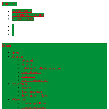
Untermenü
Geschäftsstelle
… so finden Sie zu uns
Mitglied werden
Menü
Home
Über uns
Vorstand
Satzung
Beiträge/Mitgliederverwaltung
Geschäftsstelle
Newsletter
MV – Informationen
Schwimmen
Trainer
Trainingszeiten
Schwimmen – News
Wasserball
Bundesliga Männer
Bundesliga Frauen