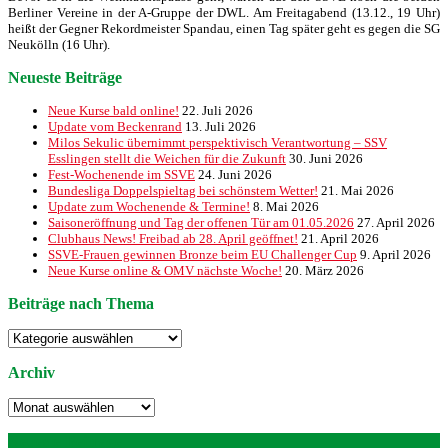
Berliner Vereine in der A-Gruppe der DWL. Am Freitagabend (13.12., 19 Uhr)
heißt der Gegner Rekordmeister Spandau, einen Tag später geht es gegen die SG
Neukölln (16 Uhr).
Neueste Beiträge
Neue Kurse bald online!
22. Juli 2026
Update vom Beckenrand
13. Juli 2026
Milos Sekulic übernimmt perspektivisch Verantwortung – SSV
Esslingen stellt die Weichen für die Zukunft
30. Juni 2026
Fest-Wochenende im SSVE
24. Juni 2026
Bundesliga Doppelspieltag bei schönstem Wetter!
21. Mai 2026
Update zum Wochenende & Termine!
8. Mai 2026
Saisoneröffnung und Tag der offenen Tür am 01.05.2026
27. April 2026
Clubhaus News! Freibad ab 28. April geöffnet!
21. April 2026
SSVE-Frauen gewinnen Bronze beim EU Challenger Cup
9. April 2026
Neue Kurse online & OMV nächste Woche!
20. März 2026
Beiträge nach Thema
Beiträge
nach
Thema
Archiv
Archiv
Neueste Beiträge