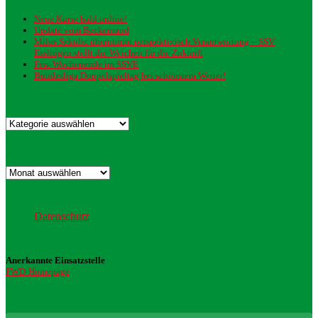
Neue Kurse bald online!
Update vom Beckenrand
Milos Sekulic übernimmt perspektivisch Verantwortung – SSV
Esslingen stellt die Weichen für die Zukunft
Fest-Wochenende im SSVE
Bundesliga Doppelspieltag bei schönstem Wetter!
Kategorien
Kategorien
Archiv
Archiv
Datenschutz
Datenschutz
Anerkannte Einsatzstelle
FWD-Homepage
Login Redaktion