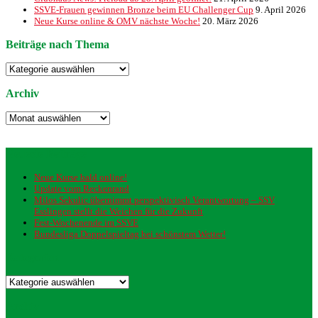
SSVE-Frauen gewinnen Bronze beim EU Challenger Cup
9. April 2026
Neue Kurse online & OMV nächste Woche!
20. März 2026
Beiträge nach Thema
Beiträge
nach
Thema
Archiv
Archiv
Neueste Beiträge
Neue Kurse bald online!
Update vom Beckenrand
Milos Sekulic übernimmt perspektivisch Verantwortung – SSV
Esslingen stellt die Weichen für die Zukunft
Fest-Wochenende im SSVE
Bundesliga Doppelspieltag bei schönstem Wetter!
Kategorien
Kategorien
Archiv