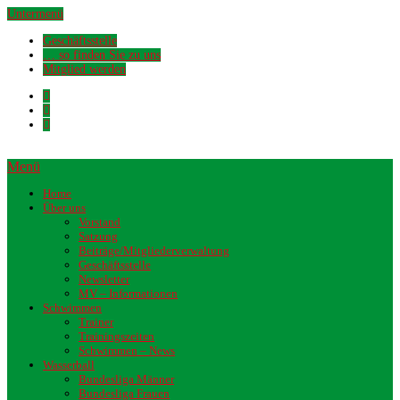
Untermenü
Geschäftsstelle
… so finden Sie zu uns
Mitglied werden
Menü
Home
Über uns
Vorstand
Satzung
Beiträge/Mitgliederverwaltung
Geschäftsstelle
Newsletter
MV – Informationen
Schwimmen
Trainer
Trainingszeiten
Schwimmen – News
Wasserball
Bundesliga Männer
Bundesliga Frauen