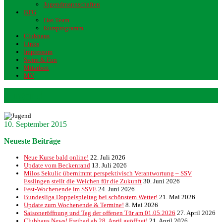
Jugendmannschaften
BFG
Das Team
Kursprogramm
Clubhaus
Links
Impressum
Swim & Fun
Mitarbeit
MV
Jugend
10. September 2015
Neueste Beiträge
Neue Kurse bald online!
22. Juli 2026
Update vom Beckenrand
13. Juli 2026
Milos Sekulic übernimmt perspektivisch Verantwortung – SSV
Esslingen stellt die Weichen für die Zukunft
30. Juni 2026
Fest-Wochenende im SSVE
24. Juni 2026
Bundesliga Doppelspieltag bei schönstem Wetter!
21. Mai 2026
Update zum Wochenende & Termine!
8. Mai 2026
Saisoneröffnung und Tag der offenen Tür am 01.05.2026
27. April 2026
Clubhaus News! Freibad ab 28. April geöffnet!
21. April 2026