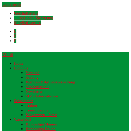
Untermenü
Geschäftsstelle
… so finden Sie zu uns
Mitglied werden
Menü
Home
Über uns
Vorstand
Satzung
Beiträge/Mitgliederverwaltung
Geschäftsstelle
Newsletter
MV – Informationen
Schwimmen
Trainer
Trainingszeiten
Schwimmen – News
Wasserball
Bundesliga Männer
Bundesliga Frauen