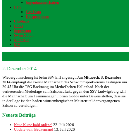
Jugendmannschaften
BFG
Das Team
Kursprogramm
Clubhaus
Links
Impressum
Swim & Fun
Mitarbeit
MV
SSV E II will siegen
2. Dezember 2014
Wiedergutmachung ist beim SSV E II angesagt. Am
Mittwoch, 3. Dezember
2014
empfängt die zweite Mannschaft des Schwimmsportvereins Esslingen um
20.45 Uhr die TSG Backnang im Merkel’schen Hallenbad. Nach der
verheerenden Niederlage zum Saisonauftakt gegen den SSV Ludwigsburg will
die Mannschaft um Teammanager Florian Gödde unter Beweis stellen, dass sie
in der Lage ist den baden-württembergischen Meistertitel der vergangenen
Saison zu verteidigen.
Neueste Beiträge
Neue Kurse bald online!
22. Juli 2026
Update vom Beckenrand
13. Juli 2026