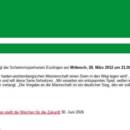
sern
ngt der Schwimmsportverein Esslingen am
Mittwoch, 28. März 2012 um 21.0
 baden-württembergischen Meisterschaft einen Stein in den Weg legen wird“,
und will diese Serie fortsetzen. „Wir erwarten ein entspanntes Spiel, wollen
rlangt. „Die Vorgabe an die Mannschaft ist ein deutlicher Sieg, den wir soll
 stellt die Weichen für die Zukunft
30. Juni 2026
6