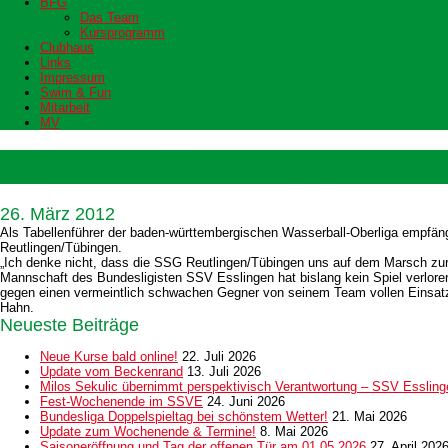
BFG
Das Team
Kursprogramm
Clubhaus
Links
Impressum
Swim & Fun
Mitarbeit
MV
SSV E II will Torverhältnis verbes
26. März 2012
Als Tabellenführer der baden-württembergischen Wasserball-Oberliga empfä
Reutlingen/Tübingen.
„Ich denke nicht, dass die SSG Reutlingen/Tübingen uns auf dem Marsch zur
Mannschaft des Bundesligisten SSV Esslingen hat bislang kein Spiel verloren 
gegen einen vermeintlich schwachen Gegner von seinem Team vollen Einsatz ve
Hahn.
Neueste Beiträge
Neue Kurse bald online!
22. Juli 2026
Update vom Beckenrand
13. Juli 2026
Milos Sekulic übernimmt perspektivisch Verantwortung – SSV Esslingen
Fest-Wochenende im SSVE
24. Juni 2026
Bundesliga Doppelspieltag bei schönstem Wetter!
21. Mai 2026
Update zum Wochenende & Termine!
8. Mai 2026
Saisoneröffnung und Tag der offenen Tür am 01.05.2026
27. April 202