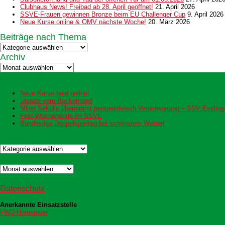
Clubhaus News! Freibad ab 28. April geöffnet!
21. April 2026
SSVE-Frauen gewinnen Bronze beim EU Challenger Cup
9. April 2026
Neue Kurse online & OMV nächste Woche!
20. März 2026
Beiträge nach Thema
Beiträge
nach
Archiv
Thema
Archiv
Neueste Beiträge
Neue Kurse bald online!
Update vom Beckenrand
Milos Sekulic übernimmt perspektivisch Verantwortung – SSV Esslingen
Fest-Wochenende im SSVE
Bundesliga Doppelspieltag bei schönstem Wetter!
Kategorien
Kategorien
Archiv
Archiv
Datenschutz
Datenschutz
Anerkannte Einsatzstelle
FWD-Homepage
Login Redaktion