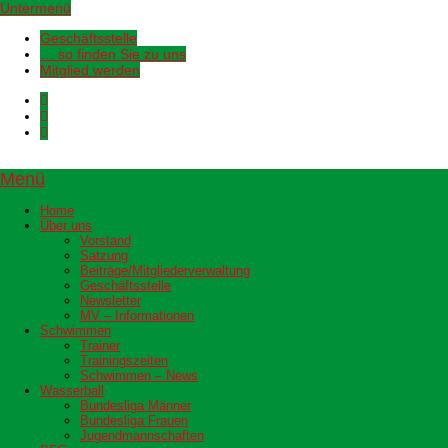
Untermenü
Geschäftsstelle
… so finden Sie zu uns
Mitglied werden
Menü
Home
Über uns
Vorstand
Satzung
Beiträge/Mitgliederverwaltung
Geschäftsstelle
Newsletter
MV – Informationen
Schwimmen
Trainer
Trainingszeiten
Schwimmen – News
Wasserball
Bundesliga Männer
Bundesliga Frauen
Jugendmannschaften