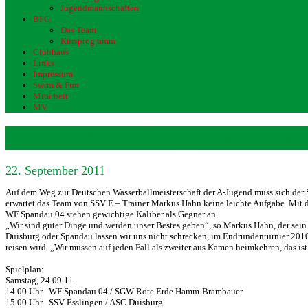
Jugendmannschaften
BFG
Das Team
Kursprogramm
Clubhaus
Links
Impressum
Swim & Fun
Mitarbeit
MV
SSV E – Jugend muss Zweiter we
22. September 2011
Auf dem Weg zur Deutschen Wasserballmeisterschaft der A-Jugend muss sich de
erwartet das Team von SSV E – Trainer Markus Hahn keine leichte Aufgabe. Mi
WF Spandau 04 stehen gewichtige Kaliber als Gegner an.
„Wir sind guter Dinge und werden unser Bestes geben“, so Markus Hahn, der sei
Duisburg oder Spandau lassen wir uns nicht schrecken, im Endrundenturnier 201
reisen wird. „Wir müssen auf jeden Fall als zweiter aus Kamen heimkehren, das ist
Spielplan:
Samstag, 24.09.11
14.00 Uhr WF Spandau 04 / SGW Rote Erde Hamm-Brambauer
15.00 Uhr SSV Esslingen / ASC Duisburg