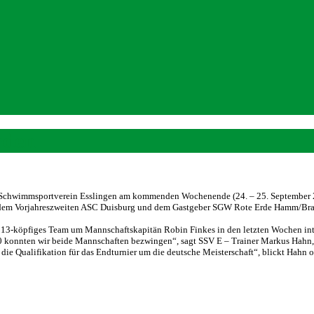
rden
r Schwimmsportverein Esslingen am kommenden Wochenende (24. – 25. September 20
t dem Vorjahreszweiten ASC Duisburg und dem Gastgeber SGW Rote Erde Hamm/Bram
n 13-köpfiges Team um Mannschaftskapitän Robin Finkes in den letzten Wochen int
0 konnten wir beide Mannschaften bezwingen“, sagt SSV E – Trainer Markus Hahn, d
 die Qualifikation für das Endturnier um die deutsche Meisterschaft“, blickt Hahn 