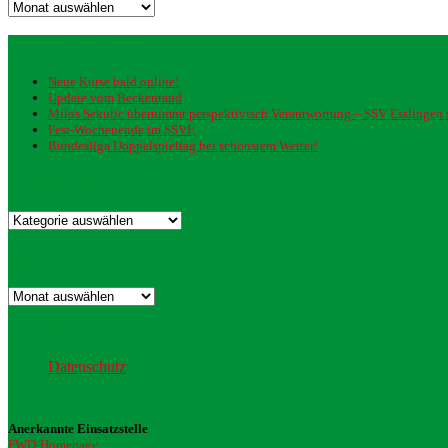
Archiv
Neueste Beiträge
Neue Kurse bald online!
Update vom Beckenrand
Milos Sekulic übernimmt perspektivisch Verantwortung – SSV Esslingen st
Fest-Wochenende im SSVE
Bundesliga Doppelspieltag bei schönstem Wetter!
Kategorien
Kategorien
Archiv
Archiv
Datenschutz
Datenschutz
Anerkannte Einsatzstelle
FWD-Homepage