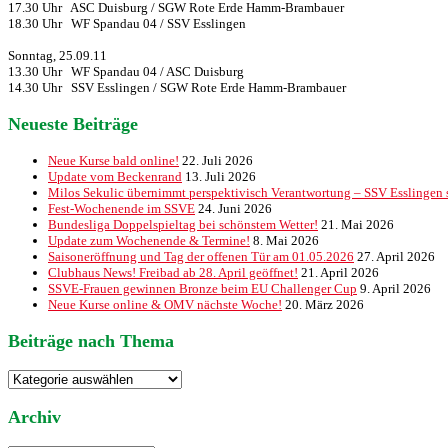
17.30 Uhr ASC Duisburg / SGW Rote Erde Hamm-Brambauer
18.30 Uhr WF Spandau 04 / SSV Esslingen
Sonntag, 25.09.11
13.30 Uhr WF Spandau 04 / ASC Duisburg
14.30 Uhr SSV Esslingen / SGW Rote Erde Hamm-Brambauer
Neueste Beiträge
Neue Kurse bald online!
22. Juli 2026
Update vom Beckenrand
13. Juli 2026
Milos Sekulic übernimmt perspektivisch Verantwortung – SSV Esslingen st
Fest-Wochenende im SSVE
24. Juni 2026
Bundesliga Doppelspieltag bei schönstem Wetter!
21. Mai 2026
Update zum Wochenende & Termine!
8. Mai 2026
Saisoneröffnung und Tag der offenen Tür am 01.05.2026
27. April 2026
Clubhaus News! Freibad ab 28. April geöffnet!
21. April 2026
SSVE-Frauen gewinnen Bronze beim EU Challenger Cup
9. April 2026
Neue Kurse online & OMV nächste Woche!
20. März 2026
Beiträge nach Thema
Beiträge
nach
Thema
Archiv