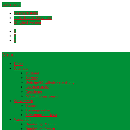
Untermenü
Geschäftsstelle
… so finden Sie zu uns
Mitglied werden
Menü
Home
Über uns
Vorstand
Satzung
Beiträge/Mitgliederverwaltung
Geschäftsstelle
Newsletter
MV – Informationen
Schwimmen
Trainer
Trainingszeiten
Schwimmen – News
Wasserball
Bundesliga Männer
Bundesliga Frauen