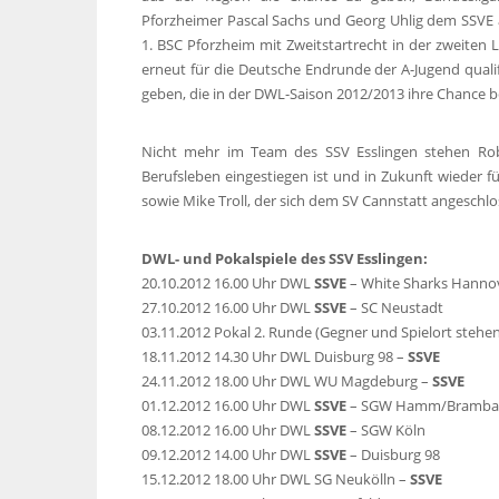
Pforzheimer Pascal Sachs und Georg Uhlig dem SSVE 
1. BSC Pforzheim mit Zweitstartrecht in der zweiten 
erneut für die Deutsche Endrunde der A-Jugend qualif
geben, die in der DWL-Saison 2012/2013 ihre Chanc
Nicht mehr im Team des SSV Esslingen stehen Rob
Berufsleben eingestiegen ist und in Zukunft wieder f
sowie Mike Troll, der sich dem SV Cannstatt angeschlo
DWL- und Pokalspiele des SSV Esslingen:
20.10.2012 16.00 Uhr DWL
SSVE
– White Sharks Hanno
27.10.2012 16.00 Uhr DWL
SSVE
– SC Neustadt
03.11.2012 Pokal 2. Runde (Gegner und Spielort stehen
18.11.2012 14.30 Uhr DWL Duisburg 98 –
SSVE
24.11.2012 18.00 Uhr DWL WU Magdeburg –
SSVE
01.12.2012 16.00 Uhr DWL
SSVE
– SGW Hamm/Bramba
08.12.2012 16.00 Uhr DWL
SSVE
– SGW Köln
09.12.2012 14.00 Uhr DWL
SSVE
– Duisburg 98
15.12.2012 18.00 Uhr DWL SG Neukölln –
SSVE