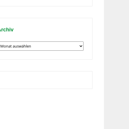
hema
Archiv
rchiv