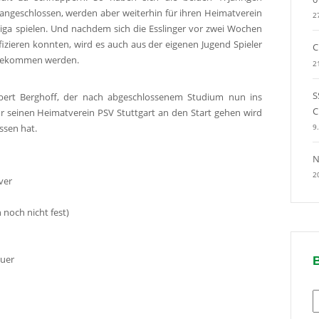
angeschlossen, werden aber weiterhin für ihren Heimatverein
2
Liga spielen. Und nachdem sich die Esslinger vor zwei Wochen
izieren konnten, wird es auch aus der eigenen Jugend Spieler
C
e bekommen werden.
2
S
ert Berghoff, der nach abgeschlossenem Studium nun ins
C
ür seinen Heimatverein PSV Stuttgart an den Start gehen wird
9
ssen hat.
N
2
ver
 noch nicht fest)
uer
B
n