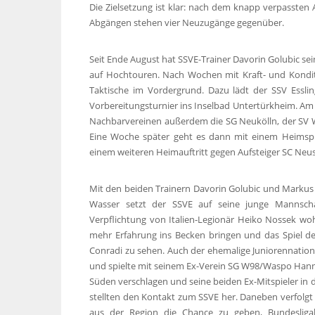
Die Zielsetzung ist klar: nach dem knapp verpassten A
Abgängen stehen vier Neuzugänge gegenüber.
Seit Ende August hat SSVE-Trainer Davorin Golubic se
auf Hochtouren. Nach Wochen mit Kraft- und Kondit
Taktische im Vordergrund. Dazu lädt der SSV Essl
Vorbereitungsturnier ins Inselbad Untertürkheim.
Nachbarvereinen außerdem die SG Neukölln, der SV We
Eine Woche später geht es dann mit einem Heimspie
einem weiteren Heimauftritt gegen Aufsteiger SC Neus
Mit den beiden Trainern Davorin Golubic und Markus
Wasser setzt der SSVE auf seine junge Mannschaf
Verpflichtung von Italien-Legionär Heiko Nossek wohl
mehr Erfahrung ins Becken bringen und das Spiel des
Conradi zu sehen. Auch der ehemalige Juniorennationa
und spielte mit seinem Ex-Verein SG W98/Waspo Hannov
Süden verschlagen und seine beiden Ex-Mitspieler in
stellten den Kontakt zum SSVE her. Daneben verfolgt 
aus der Region die Chance zu geben, Bundesligal