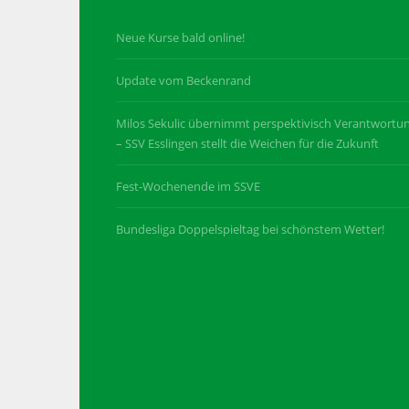
Neue Kurse bald online!
Update vom Beckenrand
Milos Sekulic übernimmt perspektivisch Verantwortu
– SSV Esslingen stellt die Weichen für die Zukunft
Fest-Wochenende im SSVE
Bundesliga Doppelspieltag bei schönstem Wetter!