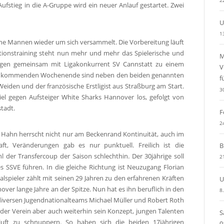
2
ufstieg in die A-Gruppe wird ein neuer Anlauf gestartet. Zwei
U
1
ine Mannen wieder um sich versammelt. Die Vorbereitung läuft
ionstraining steht nun mehr und mehr das Spielerische und
M
ingen gemeinsam mit Ligakonkurrent SV Cannstatt zu einem
V
 Am kommenden Wochenende sind neben den beiden genannten
f
iden und der französische Erstligist aus Straßburg am Start.
3
l gegen Aufsteiger White Sharks Hannover los, gefolgt von
tadt.
F
2
 Hahn herrscht nicht nur am Beckenrand Kontinuität, auch im
t, Veränderungen gab es nur punktuell. Freilich ist die
B
 der Transfercoup der Saison schlechthin. Der 30jährige soll
2
 SSVE führen. In die gleiche Richtung ist Neuzugang Florian
lspieler zählt mit seinen 29 Jahren zu den erfahrenen Kräften
U
er lange Jahre an der Spitze. Nun hat es ihn beruflich in den
8
 diversen Jugendnationalteams Michael Müller und Robert Roth
der Verein aber auch weiterhin sein Konzept, jungen Talenten
S
uft zu schnuppern. So haben sich die beiden 17jährigen
0