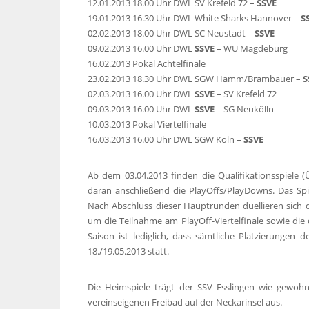
12.01.2013 18.00 Uhr DWL SV Krefeld 72 –
SSVE
19.01.2013 16.30 Uhr DWL White Sharks Hannover –
S
02.02.2013 18.00 Uhr DWL SC Neustadt –
SSVE
09.02.2013 16.00 Uhr DWL
SSVE
– WU Magdeburg
16.02.2013 Pokal Achtelfinale
23.02.2013 18.30 Uhr DWL SGW Hamm/Brambauer –
S
02.03.2013 16.00 Uhr DWL
SSVE
– SV Krefeld 72
09.03.2013 16.00 Uhr DWL
SSVE
– SG Neukölln
10.03.2013 Pokal Viertelfinale
16.03.2013 16.00 Uhr DWL SGW Köln –
SSVE
Ab dem 03.04.2013 finden die Qualifikationsspiele
daran anschließend die PlayOffs/PlayDowns. Das Spie
Nach Abschluss dieser Hauptrunden duellieren sich d
um die Teilnahme am PlayOff-Viertelfinale sowie die
Saison ist lediglich, dass sämtliche Platzierungen 
18./19.05.2013 statt.
Die Heimspiele trägt der SSV Esslingen wie gewoh
vereinseigenen Freibad auf der Neckarinsel aus.