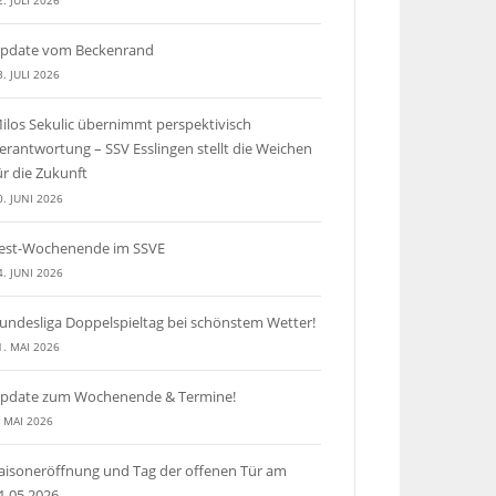
2. JULI 2026
pdate vom Beckenrand
3. JULI 2026
ilos Sekulic übernimmt perspektivisch
erantwortung – SSV Esslingen stellt die Weichen
ür die Zukunft
0. JUNI 2026
est-Wochenende im SSVE
4. JUNI 2026
undesliga Doppelspieltag bei schönstem Wetter!
1. MAI 2026
pdate zum Wochenende & Termine!
. MAI 2026
aisoneröffnung und Tag der offenen Tür am
1.05.2026