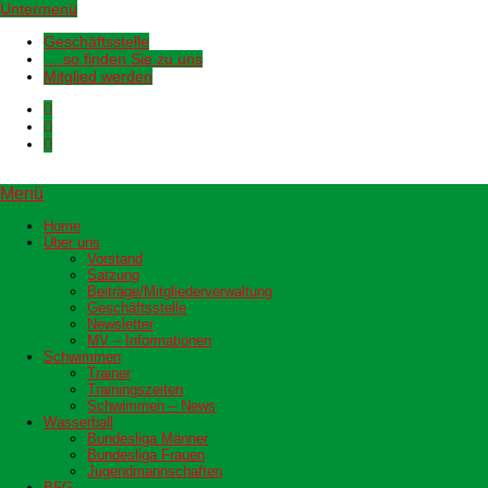
Untermenü
Geschäftsstelle
… so finden Sie zu uns
Mitglied werden
Menü
Home
Über uns
Vorstand
Satzung
Beiträge/Mitgliederverwaltung
Geschäftsstelle
Newsletter
MV – Informationen
Schwimmen
Trainer
Trainingszeiten
Schwimmen – News
Wasserball
Bundesliga Männer
Bundesliga Frauen
Jugendmannschaften
BFG