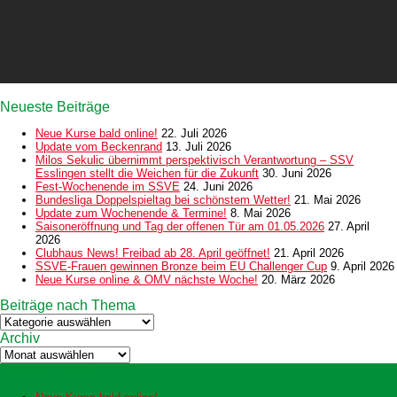
Neueste Beiträge
Neue Kurse bald online!
22. Juli 2026
Update vom Beckenrand
13. Juli 2026
Milos Sekulic übernimmt perspektivisch Verantwortung – SSV
Esslingen stellt die Weichen für die Zukunft
30. Juni 2026
Fest-Wochenende im SSVE
24. Juni 2026
Bundesliga Doppelspieltag bei schönstem Wetter!
21. Mai 2026
Update zum Wochenende & Termine!
8. Mai 2026
Saisoneröffnung und Tag der offenen Tür am 01.05.2026
27. April
2026
Clubhaus News! Freibad ab 28. April geöffnet!
21. April 2026
SSVE-Frauen gewinnen Bronze beim EU Challenger Cup
9. April 2026
Neue Kurse online & OMV nächste Woche!
20. März 2026
Beiträge nach Thema
Beiträge
nach
Archiv
Thema
Archiv
Neueste Beiträge