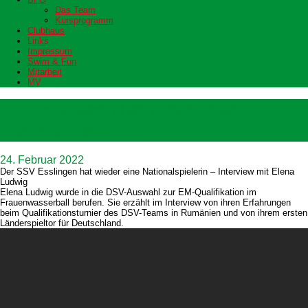
Das Team
Kursprogramm
Clubhaus
Links
Impressum
Swim & Fun
Mitarbeit
MV
SSV Esslingen hat wieder eine
Nationalspielerin!
24. Februar 2022
Der SSV Esslingen hat wieder eine Nationalspielerin – Interview mit Elena
Ludwig
Elena Ludwig wurde in die DSV-Auswahl zur EM-Qualifikation im
Frauenwasserball berufen. Sie erzählt im Interview von ihren Erfahrungen
beim Qualifikationsturnier des DSV-Teams in Rumänien und von ihrem ersten
Länderspieltor für Deutschland.