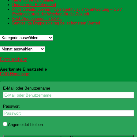
Neue Kurse bald online!
Update vom Beckenrand
Milos Sekulic übernimmt perspektivisch Verantwortung – SSV
Esslingen stellt die Weichen für die Zukunft
Fest-Wochenende im SSVE
Bundesliga Doppelspieltag bei schönstem Wetter!
Kategorien
Kategorien
Archiv
Archiv
Datenschutz
Datenschutz
Anerkannte Einsatzstelle
FWD-Homepage
Login Redaktion
E-Mail oder Benutzername
Passwort
Angemeldet bleiben