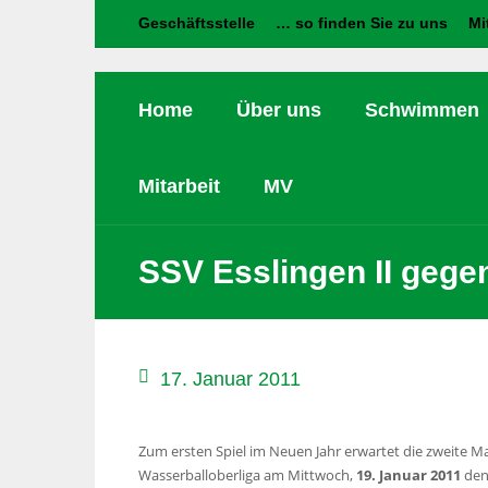
Geschäftsstelle
… so finden Sie zu uns
Mi
Home
Über uns
Schwimmen
Mitarbeit
MV
SSV Esslingen II gege
17. Januar 2011
Zum ersten Spiel im Neuen Jahr erwartet die zweite 
Wasserballoberliga am Mittwoch,
19. Januar 2011
den 