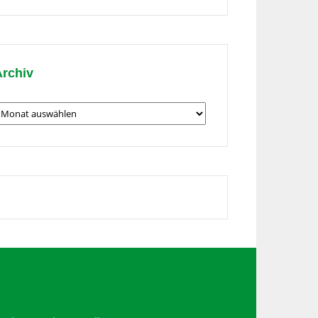
hema
Archiv
rchiv