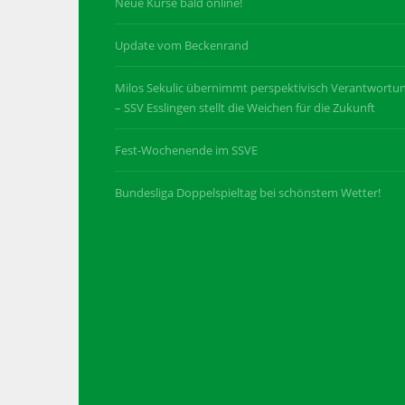
Neue Kurse bald online!
Update vom Beckenrand
Milos Sekulic übernimmt perspektivisch Verantwortu
– SSV Esslingen stellt die Weichen für die Zukunft
Fest-Wochenende im SSVE
Bundesliga Doppelspieltag bei schönstem Wetter!