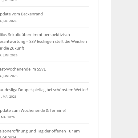
2. JULI 2026
pdate vom Beckenrand
3. JULI 2026
ilos Sekulic übernimmt perspektivisch
erantwortung – SSV Esslingen stellt die Weichen
ür die Zukunft
0. JUNI 2026
est-Wochenende im SSVE
4. JUNI 2026
undesliga Doppelspieltag bei schönstem Wetter!
1. MAI 2026
pdate zum Wochenende & Termine!
. MAI 2026
aisoneröffnung und Tag der offenen Tür am
1.05.2026