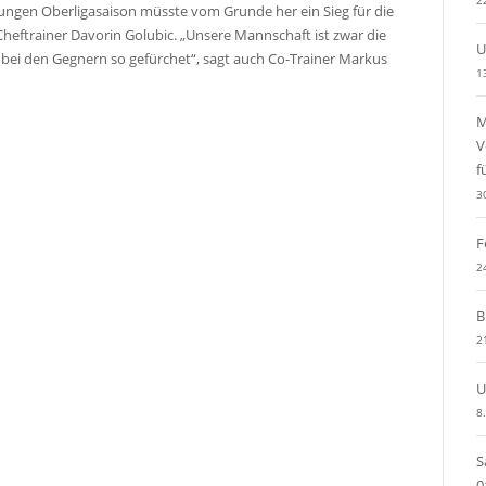
2
jungen Oberligasaison müsste vom Grunde her ein Sieg für die
heftrainer Davorin Golubic. „Unsere Mannschaft ist zwar die
U
 bei den Gegnern so gefürchet“, sagt auch Co-Trainer Markus
1
M
V
f
3
F
2
B
2
U
8
S
0