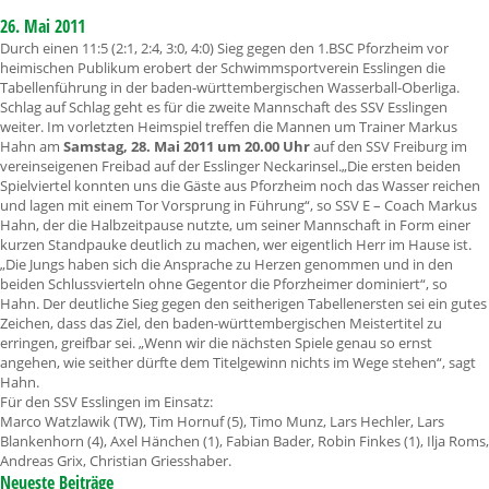
26. Mai 2011
Durch einen 11:5 (2:1, 2:4, 3:0, 4:0) Sieg gegen den 1.BSC Pforzheim vor
heimischen Publikum erobert der Schwimmsportverein Esslingen die
Tabellenführung in der baden-württembergischen Wasserball-Oberliga.
Schlag auf Schlag geht es für die zweite Mannschaft des SSV Esslingen
weiter. Im vorletzten Heimspiel treffen die Mannen um Trainer Markus
Hahn am
Samstag, 28. Mai 2011 um 20.00 Uhr
auf den SSV Freiburg im
vereinseigenen Freibad auf der Esslinger Neckarinsel.
„Die ersten beiden
Spielviertel konnten uns die Gäste aus Pforzheim noch das Wasser reichen
und lagen mit einem Tor Vorsprung in Führung“, so SSV E – Coach Markus
Hahn, der die Halbzeitpause nutzte, um seiner Mannschaft in Form einer
kurzen Standpauke deutlich zu machen, wer eigentlich Herr im Hause ist.
„Die Jungs haben sich die Ansprache zu Herzen genommen und in den
beiden Schlussvierteln ohne Gegentor die Pforzheimer dominiert“, so
Hahn. Der deutliche Sieg gegen den seitherigen Tabellenersten sei ein gutes
Zeichen, dass das Ziel, den baden-württembergischen Meistertitel zu
erringen, greifbar sei. „Wenn wir die nächsten Spiele genau so ernst
angehen, wie seither dürfte dem Titelgewinn nichts im Wege stehen“, sagt
Hahn.
Für den SSV Esslingen im Einsatz:
Marco Watzlawik (TW), Tim Hornuf (5), Timo Munz, Lars Hechler, Lars
Blankenhorn (4), Axel Hänchen (1), Fabian Bader, Robin Finkes (1), Ilja Roms,
Andreas Grix, Christian Griesshaber.
Neueste Beiträge