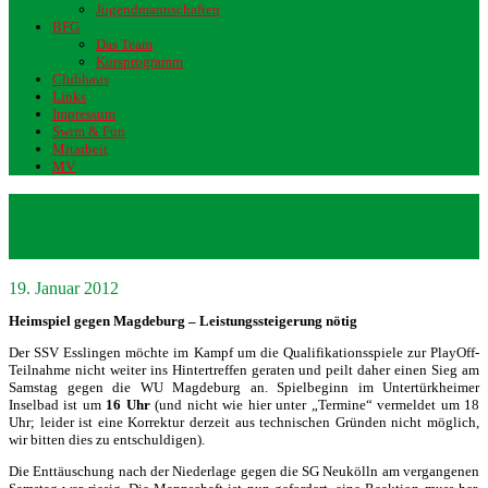
Jugendmannschaften
BFG
Das Team
Kursprogramm
Clubhaus
Links
Impressum
Swim & Fun
Mitarbeit
MV
SSVE auf Wiedergutmachung aus –
Anpfiff 16 Uhr
19. Januar 2012
Heimspiel gegen Magdeburg – Leistungssteigerung nötig
Der SSV Esslingen möchte im Kampf um die Qualifikationsspiele zur PlayOff-
Teilnahme nicht weiter ins Hintertreffen geraten und peilt daher einen Sieg am
Samstag gegen die WU Magdeburg an. Spielbeginn im Untertürkheimer
Inselbad ist um
16 Uhr
(und nicht wie hier unter „Termine“ vermeldet um 18
Uhr; leider ist eine Korrektur derzeit aus technischen Gründen nicht möglich,
wir bitten dies zu entschuldigen).
Die Enttäuschung nach der Niederlage gegen die SG Neukölln am vergangenen