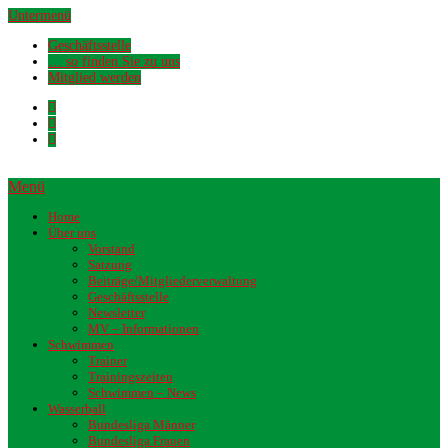
Untermenü
Geschäftsstelle
… so finden Sie zu uns
Mitglied werden
Menü
Home
Über uns
Vorstand
Satzung
Beiträge/Mitgliederverwaltung
Geschäftsstelle
Newsletter
MV – Informationen
Schwimmen
Trainer
Trainingszeiten
Schwimmen – News
Wasserball
Bundesliga Männer
Bundesliga Frauen