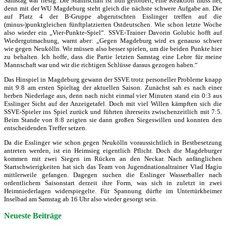
Samstag war riesig. Die Mannschaft ist nun gefordert, eine Reaktion muss her,
denn mit der WU Magdeburg steht gleich die nächste schwere Aufgabe an. Die
auf Platz 4 der B-Gruppe abgerutschten Esslinger treffen auf die
(minus-)punktgleichen fünftplatzierten Ostdeutschen. Wie schon letzte Woche
also wieder ein „Vier-Punkte-Spiel“. SSVE-Trainer Davorin Golubic hofft auf
Wiedergutmachung, warnt aber: „Gegen Magdeburg wird es genauso schwer
wie gegen Neukölln. Wir müssen also besser spielen, um die beiden Punkte hier
zu behalten. Ich hoffe, dass die Partie letzten Samstag eine Lehre für meine
Mannschaft war und wir die richtigen Schlüsse daraus gezogen haben.“
Das Hinspiel in Magdeburg gewann der SSVE trotz personeller Probleme knapp
mit 9:8 am ersten Spieltag der aktuellen Saison. Zunächst sah es nach einer
herben Niederlage aus, denn nach nicht einmal vier Minuten stand ein 0:3 aus
Esslinger Sicht auf der Anzeigetafel. Doch mit viel Willen kämpften sich die
SSVE-Spieler ins Spiel zurück und führten ihrerseits zwischenzeitlich mit 7:5.
Beim Stande von 8:8 zeigten sie dann großen Siegeswillen und konnten den
entscheidenden Treffer setzen.
Da die Esslinger wie schon gegen Neukölln voraussichtlich in Bestbesetzung
antreten werden, ist ein Heimsieg eigentlich Pflicht. Doch die Magdeburger
kommen mit zwei Siegen im Rücken an den Neckar. Nach anfänglichen
Startschwierigkeiten hat sich das Team von Jugendnationaltrainer Vlad Hagiu
mittlerweile gefangen. Dagegen suchen die Esslinger Wasserballer nach
ordentlichem Saisonstart derzeit ihre Form, was sich in zuletzt in zwei
Heimniederlagen widerspiegelte. Für Spannung dürfte im Untertürkheimer
Inselbad am Samstag ab 16 Uhr also wieder gesorgt sein.
Neueste Beiträge