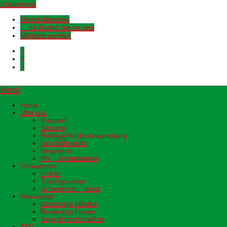
Untermenü
Geschäftsstelle
… so finden Sie zu uns
Mitglied werden
Menü
Home
Über uns
Vorstand
Satzung
Beiträge/Mitgliederverwaltung
Geschäftsstelle
Newsletter
MV – Informationen
Schwimmen
Trainer
Trainingszeiten
Schwimmen – News
Wasserball
Bundesliga Männer
Bundesliga Frauen
Jugendmannschaften
BFG