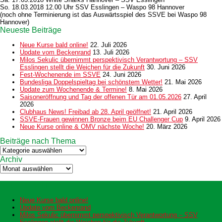
So. 18.03.2018 12.00 Uhr SSV Esslingen – Waspo 98 Hannover
(noch ohne Terminierung ist das Auswärtsspiel des SSVE bei Waspo 98
Hannover)
Neueste Beiträge
Neue Kurse bald online!
22. Juli 2026
Update vom Beckenrand
13. Juli 2026
Milos Sekulic übernimmt perspektivisch Verantwortung – SSV
Esslingen stellt die Weichen für die Zukunft
30. Juni 2026
Fest-Wochenende im SSVE
24. Juni 2026
Bundesliga Doppelspieltag bei schönstem Wetter!
21. Mai 2026
Update zum Wochenende & Termine!
8. Mai 2026
Saisoneröffnung und Tag der offenen Tür am 01.05.2026
27. April
2026
Clubhaus News! Freibad ab 28. April geöffnet!
21. April 2026
SSVE-Frauen gewinnen Bronze beim EU Challenger Cup
9. April 2026
Neue Kurse online & OMV nächste Woche!
20. März 2026
Beiträge nach Thema
Beiträge
nach
Archiv
Thema
Archiv
Neueste Beiträge
Neue Kurse bald online!
Update vom Beckenrand
Milos Sekulic übernimmt perspektivisch Verantwortung – SSV