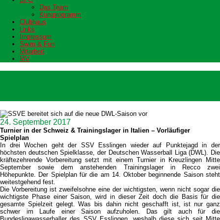
Das Team
Kursprogramm
Clubhaus
Links
Impressum
Swim & Fun
Mitarbeit
MV
SSVE bereitet sich auf die neue DWL-
Saison vor
24. September 2017
Turnier in der Schweiz & Trainingslager in Italien – Vorläufiger
Spielplan
In drei Wochen geht der SSV Esslingen wieder auf Punktejagd in der
höchsten deutschen Spielklasse, der Deutschen Wasserball Liga (DWL). Die
kräftezehrende Vorbereitung setzt mit einem Turnier in Kreuzlingen Mitte
September sowie dem anstehenden Trainingslager in Recco zwei
Höhepunkte. Der Spielplan für die am 14. Oktober beginnende Saison steht
weitestgehend fest.
Die Vorbereitung ist zweifelsohne eine der wichtigsten, wenn nicht sogar die
wichtigste Phase einer Saison, wird in dieser Zeit doch die Basis für die
gesamte Spielzeit gelegt. Was bis dahin nicht geschafft ist, ist nur ganz
schwer im Laufe einer Saison aufzuholen. Das gilt auch für die
Bundesligawasserballer des SSV Esslingen, weshalb diese sich seit Mitte