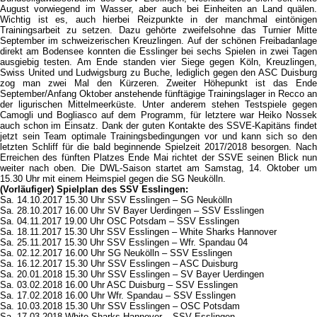
August vorwiegend im Wasser, aber auch bei Einheiten an Land quälen.
Wichtig ist es, auch hierbei Reizpunkte in der manchmal eintönigen
Trainingsarbeit zu setzen. Dazu gehörte zweifelsohne das Turnier Mitte
September im schweizerischen Kreuzlingen. Auf der schönen Freibadanlage
direkt am Bodensee konnten die Esslinger bei sechs Spielen in zwei Tagen
ausgiebig testen. Am Ende standen vier Siege gegen Köln, Kreuzlingen,
Swiss United und Ludwigsburg zu Buche, lediglich gegen den ASC Duisburg
zog man zwei Mal den Kürzeren. Zweiter Höhepunkt ist das Ende
September/Anfang Oktober anstehende fünftägige Trainingslager in Recco an
der ligurischen Mittelmeerküste. Unter anderem stehen Testspiele gegen
Camogli und Bogliasco auf dem Programm, für letztere war Heiko Nossek
auch schon im Einsatz. Dank der guten Kontakte des SSVE-Kapitäns findet
jetzt sein Team optimale Trainingsbedingungen vor und kann sich so den
letzten Schliff für die bald beginnende Spielzeit 2017/2018 besorgen. Nach
Erreichen des fünften Platzes Ende Mai richtet der SSVE seinen Blick nun
weiter nach oben. Die DWL-Saison startet am Samstag, 14. Oktober um
15.30 Uhr mit einem Heimspiel gegen die SG Neukölln.
(Vorläufiger) Spielplan des SSV Esslingen:
Sa. 14.10.2017 15.30 Uhr SSV Esslingen – SG Neukölln
Sa. 28.10.2017 16.00 Uhr SV Bayer Uerdingen – SSV Esslingen
Sa. 04.11.2017 19.00 Uhr OSC Potsdam – SSV Esslingen
Sa. 18.11.2017 15.30 Uhr SSV Esslingen – White Sharks Hannover
Sa. 25.11.2017 15.30 Uhr SSV Esslingen – Wfr. Spandau 04
Sa. 02.12.2017 16.00 Uhr SG Neukölln – SSV Esslingen
Sa. 16.12.2017 15.30 Uhr SSV Esslingen – ASC Duisburg
Sa. 20.01.2018 15.30 Uhr SSV Esslingen – SV Bayer Uerdingen
Sa. 03.02.2018 16.00 Uhr ASC Duisburg – SSV Esslingen
Sa. 17.02.2018 16.00 Uhr Wfr. Spandau – SSV Esslingen
Sa. 10.03.2018 15.30 Uhr SSV Esslingen – OSC Potsdam
Sa. 17.03.2018 White Sharks Hannover – SSV Esslingen